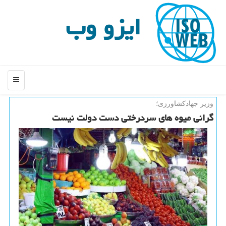
ایزو وب
منو
وزیر جهادكشاورزی؛
گرانی میوه های سردرختی دست دولت نیست