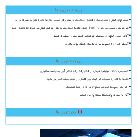
پربیننده ترین ها
خسارتهای قطع و محدودیت و اختلال اینترنت بازهم برای کسب وکارها خاطره تلخ به همراه دارد
در دولت رئیسی در بحران 1401 وعده دادند اینترنت به طور موقت قطع می شود اما ماندگار شد
آقای رئیس جمهوری دستور بازگشایی اینترنت را پیگیری کنید
آمادگی ایران و اسپانیا برای توسعه همکاریهای تجاری
پربحث ترین ها
تخصیص 1000 میلیارد تومان از اعتبارات رفع تنش آبی به جامعه عشایری
دقیقا به اندازه مصرف ترافیک بین الملل از حجم بسته کسر می شود
افزایش سپرده قانونی بانکها ترمز تازه رشد نقدینگی
آغاز بازسازی پالایشگاه سوم پارس جنوبی
جدیدترین ها