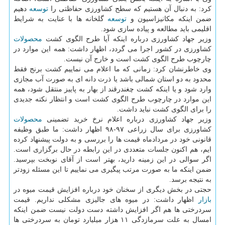
كرد: به دنبال آن هستیم كه سطح كشاورزی حفاظتی را
توسعه
دهیم
ضمن اینكه مكانیزاسیون و
توسعه
گلخانه ها با عنایت به شرایط
اقلیمی باید مطالعه و پیاده سازی شود.
وزیر جهاد كشاورزی درباره اینكه آیا طرح الگوی كشت
محصولات
كشاورزی در كشور اجرا می گردد، اظهار داشت: همه این موارد در
چارچوب طرح الگوی كشت است و خارج آن نیست.
وی خاطرنشان كرد: زمانی كه ما اعلام می نماییم كشت برنج فقط
محدود به دو استان شمالی باشد یا ذرت دانه ای به صورت آب مجازی
وارد شود و یا اینكه كشت چغندرقند از بهار به پاییز منتقل شود، همه
این موارد در چارچوب طرح الگوی كشت است و انتظار نكته جدیدی
را برای الگوی كشت نباید داشت.
وزیر جهاد كشاورزی درباره اعلام نرخ خرید تضمینی
محصولات
كشاورزی برای سال زراعی ۹۷-۹۸ اظهار داشت: ما طبق وظیفه
قانونی خود در مردادماه قیمت ها را بررسی و به دولت پیشنهاد كرده
ایم، هم اكنون جلسات متعددی در این رابطه در حال برگزاری است.
اگر سوالی در این زمینه دارید، بهتر است از آقای نوبخت بپرسید.
ضمن اینكه ما به صورت مرتب پیگیری می نماییم تا این مسئله زودتر
به نتیجه برسد.
حجتی در بخش دیگری از سخنان خود درباره افزایش قیمت میوه در
بازار
اظهار داشت: در میوه های جالیزی مشكلی نداریم. قیمت
سردرختی ها هم اگر افزایش داشته دست دولت نیست ضمن اینكه
امسال به علت سرمازدگی ۱۱ هزار میلیارد تومان به سردرختی ها