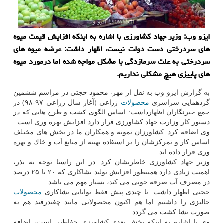
ایزو وب: وزیر جهاد كشاورزی با اشاره به اینكه افزایش قیمت میوه
های سردرختی دست دولت نیست، اظهار داشت: عرضه میوه های
سردرختی به علت سرمازدگی با مشكل مواجه شده اما درمورد میوه
های پاییزی هیچ مشكلی نداریم.
به گزارش ایزو وب به نقل از مهر، محمود حجتی در مراسم ششمین
گردهمایی سراسری
محصولات
زراعی (آغاز سال زراعی ۹۷-۹۸) در
جمع خبرنگاران اظهارداشت: اساس الگوی كشت و طرح هایی كه در
دستور كار وزارت جهاد كشاورزی قرار دارد افزایش بهره وری است.
وی اضافه كرد: كشاورزان نمونه و همكاران ما در بخش های مختلف
اساس كار و تمركزشان را بر استفاده بهینه از منابع آب و خاك و بهره
وری قرار داده اند.
وزیر جهاد كشاورزی خاطرنشان كرد: در این راستا توجه به بذر،
اهمیت زیادی دارد همینطور افزایش تولید نشاكاری كه ۲۰ تا ۲۵ درصد
در مصرف آب صرفه جویی می كند، بسیار مهم می باشد.
حجتی اظهار داشت: تا چندی پیش فقط توانایی نشاكاری
محصولات
جالیزی را داشتیم اما هم اكنون محصولاتی مانند چغندرقند هم به
صورت نشا كشت می گردد.
وی با اشاره به اینكه بخش بعدی كشاورزی حفاظتی است، اضافه