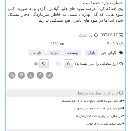
خسارت وارد شده است.
وی اضافه كرد: عرضه میوه های هلو، گیلاس، گردو و به صورت كلی
میوه هایی كه گل بهاره داشتند، به خاطر سرمازدگی دچار مشكل
شده اند اما در میوه های پاییزی هیچ مشكلی نداریم.
1397/06/17
15:28:32
2738
5
/
5.0
تگهای خبر:
بازار
,
توسعه
,
تولید
,
قیمت
این مطلب را می پسندید؟
(0)
(1)
X
تازه ترین مطالب مرتبط
افزایش سپرده قانونی بانکها ترمز تازه رشد نقدینگی
آغاز بازسازی پالایشگاه سوم پارس جنوبی
خردسالان در تونل وحشت فیلترشکن ها
ثبات قیمت نفت در بازار جهانی