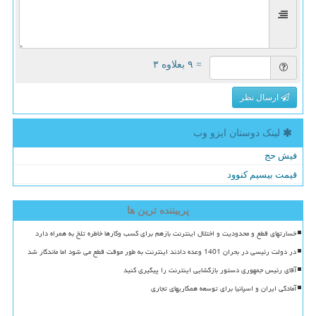
= ۹ بعلاوه ۳
ارسال نظر
لینک دوستان ایزو وب
فیش حج
قیمت بیسیم کنوود
پربیننده ترین ها
خسارتهای قطع و محدودیت و اختلال اینترنت بازهم برای کسب وکارها خاطره تلخ به همراه دارد
در دولت رئیسی در بحران 1401 وعده دادند اینترنت به طور موقت قطع می شود اما ماندگار شد
آقای رئیس جمهوری دستور بازگشایی اینترنت را پیگیری کنید
آمادگی ایران و اسپانیا برای توسعه همکاریهای تجاری