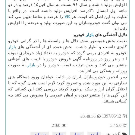
افزایش تولید داشته و سال ۹۶ نسبت به سال قبل۱۵ درصد و در دو
ماهه اول امسال ۳۱درصد افزایش تولید داشته است. در واقع با
عنایت به این اصل كه قیمت هر
كالا
را عرضه و تقاضا تعیین می كند
می توان گفت خودروسازان به این صورت تولید و عرضه را افزایش
داده اند.
دلایل آشفتگی های
بازار
خودرو
نعمت بخش همینطور نقش دلال ها و واسطه ها را در گرانی خودرو
كلیدی دانست و اظهار داشت: بخش عمده ای از آشفتگی های
بازار
خودرو به افرادی برمی گردد كه خودرو به تعداد زیاد خریداری نموده
اند و هر روز در روزنامه آگهی فروش خودرو با قیمت های آنچنانی
منتشر می كنند و بدین ترتیب قیمت خودرو را در
بازار
به صورت
روزانه و هفتگی می افزایند.
دبیر انجمن خودروسازان ایران در ادامه خواهان ورود دستگاه های
نظارتی به این مورد شده و تصریح كرد: لازم است همان گونه كه با
اختلال گران ارز و سكه برخورد كردند بررسی كنند این كسانی كه
این آگهی ها را منتشر نموده و اذهان عمومی را مشوش می كنند چه
كسانی هستند.
1397/06/12
20:49:56
2160
5
/
5.0
تگهای خبر:
آینده
,
بازار
,
تولید
,
شركت