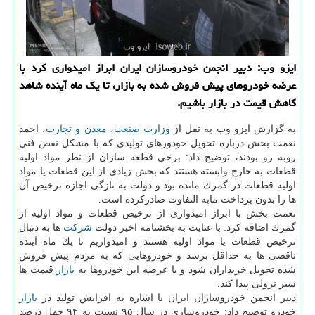
ایزو وب: دبیر انجمن خودروسازان ایران ابراز امیدواری كرد با
عرضه خودروهای پیش فروش شده به بازار، تا یك ماه آینده شاهد
كاهش قیمت در بازار باشیم.
به گزارش ایزو وب به نقل از
وزارت صنعت، معدن و تجارت
، احمد
نعمت بخش درباره تحویل خودورهای تولیدی كه با مشكل نقص فنی
روبه رو بودند، توضیح داد: برخی قطعه سازان از نظر مواد اولیه
قطعات به خارج وابسته هستند كه بخش زیادی از این قطعات یا مواد
اولیه قطعات در گمرك مانده بود و دولت به تازگی اجازه ترخیص آن
ها را بدون پرداخت مابه التفاوت صادركرده است.
نعمت بخش با ابراز امیدواری از ترخیص قطعات و مواد اولیه از
گمرك اضافه كرد: با عنایت به بخشنامه اخیر دولت
شركت
ها به دنبال
ترخیص قطعات یا مواد اولیه هستند و امیدواریم تا یك ماه آینده
ناقصی ها به حداقل برسد و خودروهایی كه به مردم پیش فروش
شده تحویل خریداران شود و با عرضه این خودروها به
بازار
قیمت ها
سیر نزولی پیدا كند.
دبیر انجمن خودروسازان ایران با اشاره به افزایش تولید در
بازار
خودرو توضیح داد: خودروسازی در سال ۹۵ نسبت به ۹۴ چهل درصد