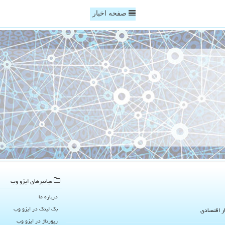
صفحه اخبار
میانبرهای ایزو وب
درباره ما
بک لینک در ایزو وب
ار اقتصادی
رپورتاژ در ایزو وب