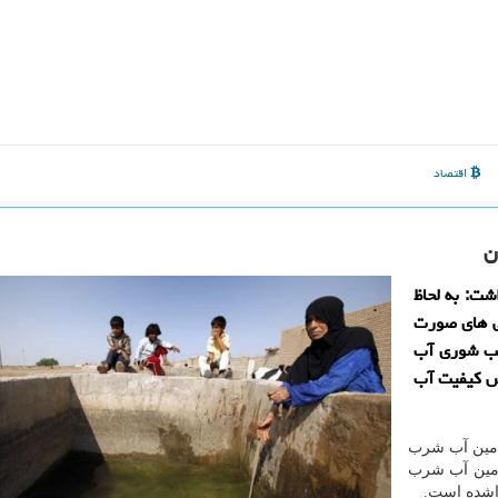
اقتصاد
ن
شت: به لحاظ
گی های صورت
بب شوری آب
ض كیفیت آب
تأمین آب شرب
أمین آب شرب
اشده است.