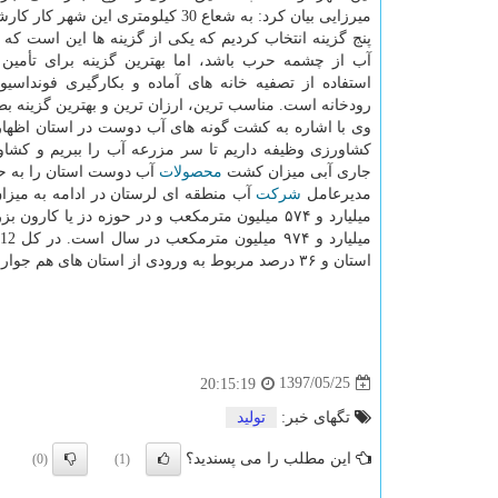
میرزایی بیان كرد: به شعاع 30 كیلومتری این شه
پنج گزینه انتخاب كردیم كه یكی از گزینه ها این است كه ت
آب از چشمه حرب باشد، اما بهترین گزینه برای تأمین
استفاده از تصفیه خانه های آماده و بكارگیری فونداسی
رودخانه است. مناسب ترین، ارزان ترین و بهترین گزینه
وی با اشاره به كشت گونه های آب دوست در استان اظهار
كشاورزی وظیفه داریم تا سر مزرعه آب را ببریم و كشاور
جاری آبی میزان كشت
محصولات
آب دوست استان را به حد
مدیرعامل
شركت
آب منطقه ای لرستان در ادامه به میزان
استان و ۳۶ درصد مربوط به ورودی از استان های هم جوار است.
1397/05/25
20:15:19
تگهای خبر:
تولید
این مطلب را می پسندید؟
(0)
(1)