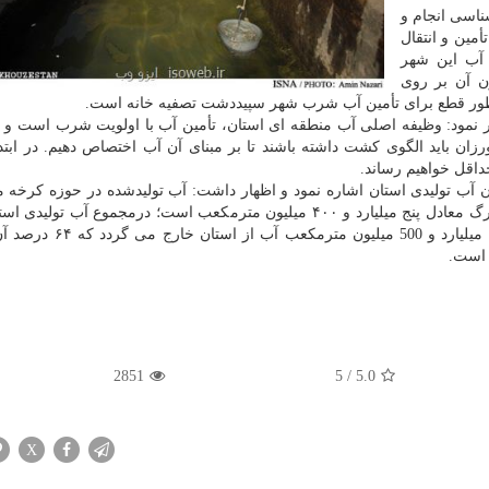
ر كار كارشناسی انجام و
أمین و انتقال
 آب این شهر
ون آن بر روی
 بطور قطع برای تأمین آب شرب شهر سپیددشت تصفیه خانه است.
 نمود: وظیفه اصلی آب منطقه ای استان، تأمین آب با اولویت شرب است و
زان باید الگوی كشت داشته باشند تا بر مبنای آن آب اختصاص دهیم. در ابت
اقل خواهیم رساند.
 آب تولیدی استان اشاره نمود و اظهار داشت: آب تولیدشده در حوزه كرخه م
میلیارد و ۵۷۴ میلیون مترمكعب و در حوزه دز یا كارون بزرگ معادل پنج میلیارد و ۴۰۰ میلیون مترمكعب است؛ درمجموع آ
میلیارد و ۹۷۴ میلیون مترمكعب در سال است. در كل 12 میلیارد و 500
2851
5
/
5.0
X