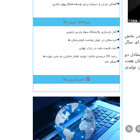
آمادگی ایران و اسپانیا برای توسعه همکاریهای تجاری
پربحث ترین ها
آغاز بازسازی پالایشگاه سوم پارس جنوبی
 در بخش
خردسالان در تونل وحشت فیلترشکن ها
دای سال
ثبات قیمت نفت در بازار جهانی
عادل دو
رشد 25 درصدی مالیات تولید فشار مالیاتی به سایر حوزه ها
ب تولیدی استان هفت
منتقل شد
 میلیون مترمكعب آب از استان خارج می گردد كه ۶۴ درصد آن تولیدی
جدیدترین ها