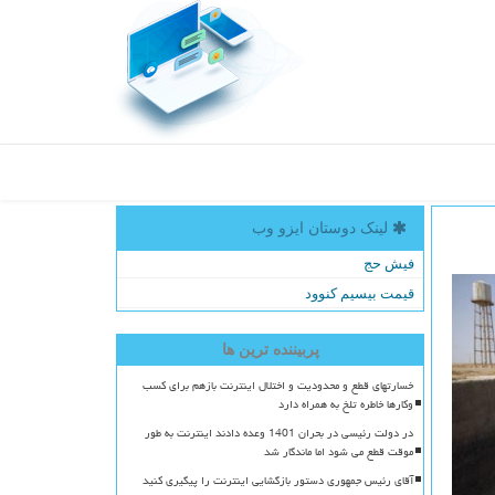
لینک دوستان ایزو وب
فیش حج
قیمت بیسیم کنوود
پربیننده ترین ها
خسارتهای قطع و محدودیت و اختلال اینترنت بازهم برای کسب
وکارها خاطره تلخ به همراه دارد
در دولت رئیسی در بحران 1401 وعده دادند اینترنت به طور
موقت قطع می شود اما ماندگار شد
آقای رئیس جمهوری دستور بازگشایی اینترنت را پیگیری کنید