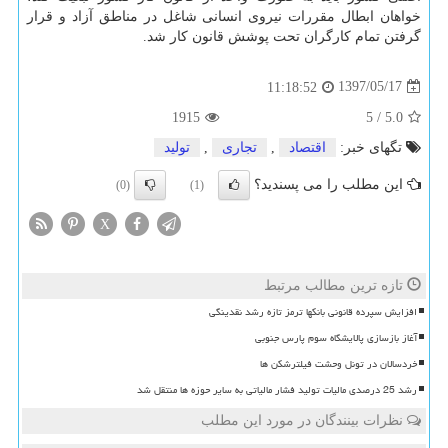
خواهان ابطال مقررات نیروی انسانی شاغل در مناطق آزاد و قرار
گرفتن تمام كارگران تحت پوشش قانون كار شد.
1397/05/17
11:18:52
1915
5
/
5.0
تگهای خبر:
اقتصاد
,
تجاری
,
تولید
این مطلب را می پسندید؟
(0)
(1)
X
تازه ترین مطالب مرتبط
افزایش سپرده قانونی بانکها ترمز تازه رشد نقدینگی
آغاز بازسازی پالایشگاه سوم پارس جنوبی
خردسالان در تونل وحشت فیلترشکن ها
رشد 25 درصدی مالیات تولید فشار مالیاتی به سایر حوزه ها منتقل شد
نظرات بینندگان در مورد این مطلب