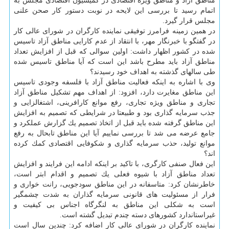
مناطق آزاد و مناطق ویژه اقتصادی در كمیسیون اقتصادی مجلس به
اتمام رسید تا بررسی این لایحه در نوبت دستور كار صحن علنی
مجلس قرار گیرد.
در همین زمینه فرامرز توفیقی نماینده كارگران در شورای عالی كار
در گفتگو با خبرنگار مهر، با انتقاد از عدم كارایی مناطق آزاد تاسیس
شده در كشور اظهار داشت: اولین سوالی كه قبل از افزایش تعداد
مناطق آزاد باید مطرح باشد این است كه آیا مناطق تاسیس شده
طی سالهای گذشته به اهداف خود رسیدند؟
وی با اشاره به اینكه فعالیت مناطق آزاد با فلسفه وجودی تاسیس
این مناطق مغایرت دارد، افزود: از اهداف مهم تشكیل مناطق آزاد
تجاری و مناطق ویژه تجاری، رفع موانع كارافرینی، اشتغالزایی و
جذب سرمایه گذاری بود و طبیعتا در شرایطی كه تصمیم به افزایش
این مناطق گرفته شده باید قبل از اتخاذ تصمیم یك گزارش عملكرد و
جامع عرضه می شد تا بررسی نماییم آیا این مناطق تابحال به رفع
موانع تولید، حذب سرمایه گذاری و شكوفایی اقتصادی كمك كرده
اند؟
این فعال صنفی كارگری، با تاكید بر اینكه ادامه این فرایند و افزایش
تعداد مناطق آزاد با شیوه فعلی یك تصمیم و اقدام ابتر است،
خاطرنشان كرد: متاسفانه در این مناطق سودجویی، رانت خواری و
فرار از مسئولیت های قانونی سرمایه گذاران به شدت چشمگیر
است به شكلی این مناطق به لنگرگاه اجناس بی كیفیت و
غیراستاندارد كشورهای دسته چندم تبدیل گشته است.
نماینده كارگران در شورای عالی كار اضافه كرد: چندین سال است