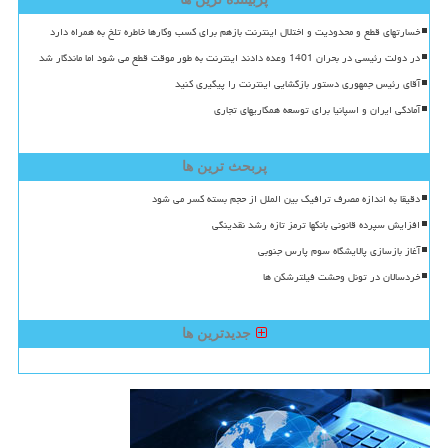
خسارتهای قطع و محدودیت و اختلال اینترنت بازهم برای کسب وکارها خاطره تلخ به همراه دارد
در دولت رئیسی در بحران 1401 وعده دادند اینترنت به طور موقت قطع می شود اما ماندگار شد
آقای رئیس جمهوری دستور بازگشایی اینترنت را پیگیری کنید
آمادگی ایران و اسپانیا برای توسعه همکاریهای تجاری
پربحث ترین ها
دقیقا به اندازه مصرف ترافیک بین الملل از حجم بسته کسر می شود
افزایش سپرده قانونی بانکها ترمز تازه رشد نقدینگی
آغاز بازسازی پالایشگاه سوم پارس جنوبی
خردسالان در تونل وحشت فیلترشکن ها
جدیدترین ها