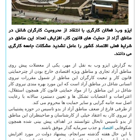
ایزو وب: فعالان كارگری با انتقاد از محرومیت كارگران شاغل در
مناطق آزاد از حمایت های قانون كار، افزایش تعداد این مناطق در
شرایط فعلی اقتصاد كشور را عامل تشدید مشكلات جامعه كارگری
می دانند.
به گزارش ایزو وب به نقل از مهر، یكی از معضلات پیش روی
مناطق آزاد تجاری و مناطق ویژه اقتصادی خارج بودن از چترحمایتی
قانون كار و تبعیت كارگران این مناطق از شمول مقررات نیروی
انسانی شاغل در مناطق آزاد است كه این مورد بهره مندی نیروی كار
شاغل در این مناطق را از مواد حمایتی قانون كار همچون استقلال،
اعتراضات و اعتصابات تشكل ها و تعیین دستمزد سالانه با رعایت
اصل سه جانبه گرایی و سایر حمایت ها محروم می كند.
از طرفی فارغ از ضعف مناطق آزاد از بدو تاسیس در حوزه پشتیبانی
از نیروی كار، به اعتقاد خیلی از كارشناسان و صاحبنظران این مناطق
از بدو تاسیس تابحال نتوانستند در اهداف پیش بینی شده همچون
شكوفایی
اقتصاد
و جذب سرمایه گذار موفق باشند.
با این حال هفته گذشته سرانجام، پیشنهاد دولت در مورد افزایش