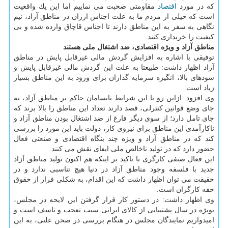
كه در مورد
اقتصاد
مقاومتی صحبت می نماییم اما این یك واقعیت
است كه خیلی از مردم ما به علت اجناس ارزان در مناطق آزاد، نیم
نگاهی به سفر به این مناطق دارند تا اجناس قاچاق وارده شده و بی
كیفیت را خریداری كنند.
مناطق آزاد و ویژه اقتصادی، ضد اشتغال ملی هستند
توفیقی با اشاره به افزایش گردش مالی غیرقابل پایش در مناطق
آزاد اظهار داشت: طبیعتا به علت این گردش مالی غیرقابل پایش و
سودهای بالا، انگیزه سرمایه گذاران برای ورود به این مناطق بسیار
زیاد است.
وی افزود: ازاین رو با این شرایط نابسامان حاكم بر مناطق آزاد، به
جای وضع قوانین كنترلی، قصد دارند تعداد این مناطق را بالا برند كه
جای تامل دارد؛ از سوی دیگر فارغ از ضد اشتغال بودن مناطق آزاد و
ناكارآمدی این مناطق برای نیروی كار، دولت باید این مورد را بررسی
كند كه در مناطق آزاد و ویژه چند بنگاه اقتصادی و صنعتی فعال
حضور دارد كه در تولید ناخالص ملی ایفای نقش می كنند.
این فعال صنفی كارگری با تاكید بر اینكه هم اكنون تولید مناطق آزاد
جدید با فلسفه وجود مناطق آزاد در دنیا هیچ تناسبی ندارد و در
حقیقت می توان اظهار داشت كه این اقدام، به شكلی فرار از حقوق
حقه كارگران است.
وی اظهار داشت: در دستور كار قرار گرفتن این لایحه در مجلس،
بویژه در سال پشتیبانی از كالای ایرانی سبب تعجب و تاسف است و
امیدواریم نمایندگان مجلس در هنگام بررسی در صحن علنی، به این