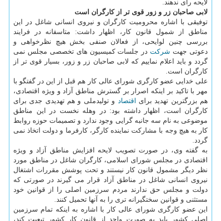
لایحه رای ندهند.
لابی صاحبان زر و زور قوی تر از كارگران است
توفیقی با اشاره محرومیت كارگران و نیروی انسانی شاغل در این
مناطق از شمول قانون كار، اظهار داشت: متاسفانه در فرایند
بررسی چنین لوایحی، از فعالان صنفی بخش هیچ نظرخواهی و
دعوتی جهت
شركت
در جلسات كمیسیون های تخصصی مجلس نمی
گردد و باید اعلام نماییم كه لابی صاحبان زر و زور، بسیار قوی تر از
كارگران است.
علی خدایی عضو كارگری شورای عالی كار هم قبل از این در گفتگو با
مهر با تاكید بر اینكه اصرار بر گسترش مناطق آزاد و ویژه اقتصادی،
هم بزرگترین تهدید برای
اقتصاد
و تولیدملی و هم تهدیدی جدی برای
كارگران است، اظهار داشته بود: در وهله نخست در این مناطق
موضوعی به نام سه جانبه گرایی وجود ندارد و تصمیمات حوزه روابط
كار به هیچ وجه با مشاركت نماینده كارگر، كارفرما و دولت اتخاذ نمی
گردد.
به گفته وی، در صورت تصویب لایحه افزایش مناطق آزاد و ویژه
اقتصادی در مجلس شورای اسلامی، كارگران شاغل در مناطق مورد
نظر دیگر مشمول قانون كار نیستند و تحت پوشش مقررات اشتغال
نیروی انسانی شاغل در مناطق آزاد قرار می گیرند در صورتی كه
دولت و مجلس حق ندارند مردم سرزمین اصلی را از قوانین خود
مستثنی و قوانین سختگیرانه تری را به آنها تحمیل كنند.
این عضو كارگری شورای عالی كار با اشاره به اینكه تمام سرزمین
اصلی كشور باید به صورت واحد از قانون كار كشور تبعیت كند،