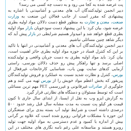
پت عرضه شده به كجا می رود و به دست چه كسی می رسد؟
دبیر انجمن تولیدكنندگان آب های معدنی و آشامیدنی با اشاره به
پیشنهادی كه مقرر است از جانب فعالان این صنعت به
وزارت
صنعت، معدن و تجارت
به منظور قطع دست دلالان مواد اولیه بطری
عرضه شود، بیان كرد: با این پیشنهاد دست سودجویان
بازار
مواد اولیه
بطری قطع خواهد شد و امیدوار هستیم شرایطی در
بازار
پیش آید كه
دیگر شاهد چنین مسائلی نباشیم.
دبیر انجمن تولیدكنندگان آب های معدنی و آشامیدنی در انتها با تاكید
بر این كه كنترل فساد در حوزه مواد اولیه بطری حائز اهمیت است،
بیان كرد: باید مواد اولیه بطری به دست جریان واقعی و تولیدكننده
اصلی برسد و تنها راهكار پیش رو حذف دلالان بورسی، راستی
آزمایی كدهای سایت بهین یاب، شناسایی كارخانجات غیرفعال از
بورس
، كنترل و نظارت شدید نسبت به عملكرد و فروش تولیدكنندگان
پیریفور كه بخش اعظم مواد خویش را از
بورس
تهیه می كنند و هم
جلوگیری از
صادرات
غیرقانونی و غیررسمی PET مهم ترین مسائلی
است كه توسط مسئولان و دستگاه های نظارتی قرار گیرد.
به گزارش ایزو وب به نقل از ایسنا، از ابتدای سال جاری تا كنون
قیمت هر كیلو پت نسبت به مدت مشابه سال قبل رشد حدود ۵۰۰
درصدی داشته است و شرایط تولید آب بسته بندی برای صنعتگران
این حوزه با مشكلات فراوانی روبرو شده است كه علاوه بر گرانی
بیش از اندازه با كمبود و عدم دسترسی به مواد اولیه جهت تولید
روبرو هستند و متاسفانه علی رغم نامه نگاری های مختلف در این