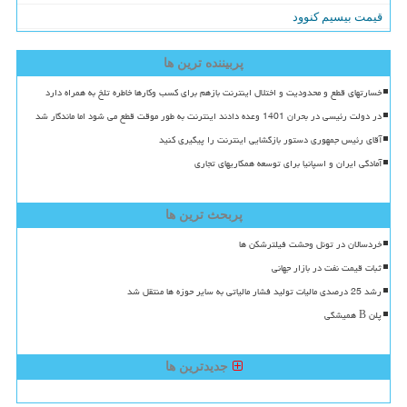
قیمت بیسیم کنوود
پربیننده ترین ها
خسارتهای قطع و محدودیت و اختلال اینترنت بازهم برای کسب وکارها خاطره تلخ به همراه دارد
در دولت رئیسی در بحران 1401 وعده دادند اینترنت به طور موقت قطع می شود اما ماندگار شد
آقای رئیس جمهوری دستور بازگشایی اینترنت را پیگیری کنید
آمادگی ایران و اسپانیا برای توسعه همکاریهای تجاری
پربحث ترین ها
خردسالان در تونل وحشت فیلترشکن ها
ثبات قیمت نفت در بازار جهانی
رشد 25 درصدی مالیات تولید فشار مالیاتی به سایر حوزه ها منتقل شد
پلن B همیشگی
جدیدترین ها