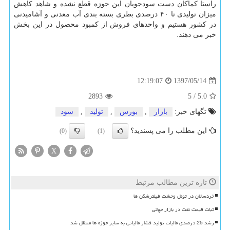
راستا كماكان دست سودجویان این حوزه قطع نشده و شاهد كاهش
میزان تولیدی تا ۴۰ درصدی بطری بسته بندی آب معدنی و آشامیدنی
در كشور هستیم و واحدهای فروش از كمبود محصول در این بخش
خبر می دهند.
1397/05/14
12:19:07
2893
5
/
5.0
تگهای خبر:
بازار
,
بورس
,
تولید
,
سود
این مطلب را می پسندید؟
(0)
(1)
X
تازه ترین مطالب مرتبط
خردسالان در تونل وحشت فیلترشکن ها
ثبات قیمت نفت در بازار جهانی
رشد 25 درصدی مالیات تولید فشار مالیاتی به سایر حوزه ها منتقل شد