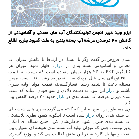
ایزو وب: دبیر انجمن تولیدكنندگان آب های معدنی و آشامیدنی از
كاهش ۴۰ درصدی عرضه آب بسته بندی به علت كمبود بطری اطلاع
داد.
پیمان فروهر در گفت وگو با ایسنا، در ارتباط با كاهش میزان آب
معدنی و آشامیدنی بسته بندی در
بازار
، اظهار نمود: میزان هر
كیلوگرم PET به ۲۳ هزار تومان رسیده است كه نسبت به قیمت
۴۵۰۰ تومانی سال قبل نزدیك به ۵۰۰ درصد رشد یافته است. همین
مسئله باعث تا شاهد رشد افسارگسیخته قیمت مواد اولیه بطری
باشیم و
بازار
این مواد به دست دلالان و سودجویان افتاده كه سبب
شده میزان عرضه آب بسته بندی در
بازار
حدود ۴۰ درصد كاهش پیدا
كند.
وی همینطور در پاسخ به این كه گفته می گردد بطری های شیشه ای
آب بسته بندی روانه
بازار
شده است تا اینگونه كمبود بطری پلاستیكی
آب بسته بندی جبران شود، خاطرنشان كرد: چنین مساله ای امكان
پذیر نیست، چون كه میزان تولید آب بسته بندی شیشه ای بسیار پایین
است و تنها یك كارخانه در این بخش فعالیت می كند و توزیع گسترده