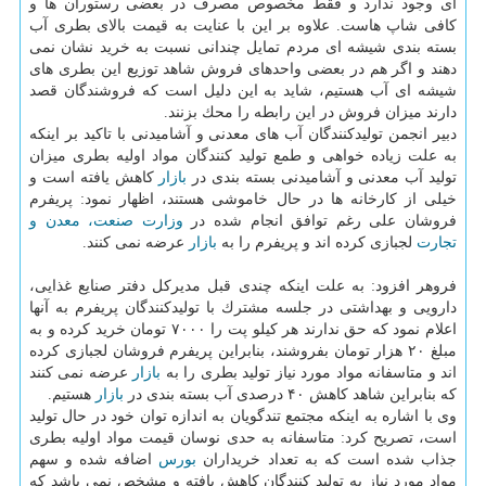
ای وجود ندارد و فقط مخصوص مصرف در بعضی رستوران ها و
كافی شاپ هاست. علاوه بر این با عنایت به قیمت بالای بطری آب
بسته بندی شیشه ای مردم تمایل چندانی نسبت به خرید نشان نمی
دهند و اگر هم در بعضی واحدهای فروش شاهد توزیع این بطری های
شیشه ای آب هستیم، شاید به این دلیل است كه فروشندگان قصد
دارند میزان فروش در این رابطه را محك بزنند.
دبیر انجمن تولیدكنندگان آب های معدنی و آشامیدنی با تاكید بر اینكه
به علت زیاده خواهی و طمع تولید كنندگان مواد اولیه بطری میزان
تولید آب معدنی و آشامیدنی بسته بندی در
بازار
كاهش یافته است و
خیلی از كارخانه ها در حال خاموشی هستند، اظهار نمود: پریفرم
فروشان علی رغم توافق انجام شده در
وزارت صنعت، معدن و
تجارت
لجبازی كرده اند و پریفرم را به
بازار
عرضه نمی كنند.
فروهر افزود: به علت اینكه چندی قبل مدیركل دفتر صنایع غذایی،
دارویی و بهداشتی در جلسه مشترك با تولیدكنندگان پریفرم به آنها
اعلام نمود كه حق ندارند هر كیلو پت را ۷۰۰۰ تومان خرید كرده و به
مبلغ ۲۰ هزار تومان بفروشند، بنابراین پریفرم فروشان لجبازی كرده
اند و متاسفانه مواد مورد نیاز تولید بطری را به
بازار
عرضه نمی كنند
كه بنابراین شاهد كاهش ۴۰ درصدی آب بسته بندی در
بازار
هستیم.
وی با اشاره به اینكه مجتمع تندگویان به اندازه توان خود در حال تولید
است، تصریح كرد: متاسفانه به حدی نوسان قیمت مواد اولیه بطری
جذاب شده است كه به تعداد خریداران
بورس
اضافه شده و سهم
مواد مورد نیاز به تولید كنندگان كاهش یافته و مشخص نمی باشد كه