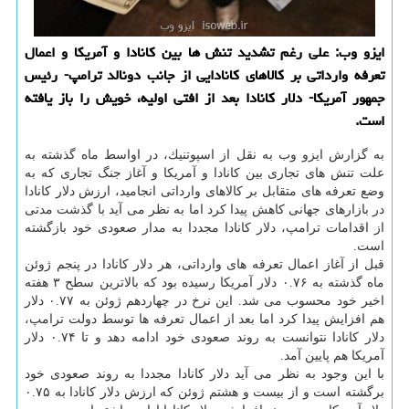
ایزو وب: علی رغم تشدید تنش ها بین كانادا و آمریكا و اعمال
تعرفه وارداتی بر كالاهای كانادایی از جانب دونالد ترامپ- رئیس
جمهور آمریكا- دلار كانادا بعد از افتی اولیه، خویش را باز یافته
است.
به گزارش ایزو وب به نقل از اسپوتنیك، در اواسط ماه گذشته به
علت تنش های تجاری بین كانادا و آمریكا و آغاز جنگ تجاری كه به
وضع تعرفه های متقابل بر كالاهای وارداتی انجامید، ارزش دلار كانادا
در بازارهای جهانی كاهش پیدا كرد اما به نظر می آید با گذشت مدتی
از اقدامات ترامپ، دلار كانادا مجددا به مدار صعودی خود بازگشته
است.
قبل از آغاز اعمال تعرفه های وارداتی، هر دلار كانادا در پنجم ژوئن
ماه گذشته به ۰.۷۶ دلار آمریكا رسیده بود كه بالاترین سطح ۳ هفته
اخیر خود محسوب می شد. این نرخ در چهاردهم ژوئن به ۰.۷۷ دلار
هم افزایش پیدا كرد اما بعد از اعمال تعرفه ها توسط دولت ترامپ،
دلار كانادا نتوانست به روند صعودی خود ادامه دهد و تا ۰.۷۴ دلار
آمریكا هم پایین آمد.
با این وجود به نظر می آید دلار كانادا مجددا به روند صعودی خود
برگشته است و از بیست و هشتم ژوئن كه ارزش دلار كانادا به ۰.۷۵