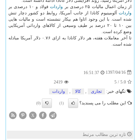
دلار آمریكا رسید، روند افزایشی دلار كانادا ادامه داشته است.
از زمان اعمال مالیات ۲۵ درصدی بر
واردات
فولاد و ۱۰ درصدی بر
واردات
آلومینیوم كانادا از جانب آمریكا، روابط دو كشور دچار تنش
شده است. با این وجود اتاوا هم بیكار ننشسته است و مالیات هایی
بین ۱۰ تا ۲۰ درصد بر طیف وسیعی از كالاهای وارداتی آمریكایی
وضع كرده است.
تا آخر معاملات هفته، هر دلار كانادا به ازای ۰.۷۶ دلار آمریكا مبادله
شده است.
1397/04/16
16:51:37
2419
5
/
5.0
تگهای خبر:
تجاری
,
كالا
,
واردات
این مطلب را می پسندید؟
(0)
(1)
X
تازه ترین مطالب مرتبط