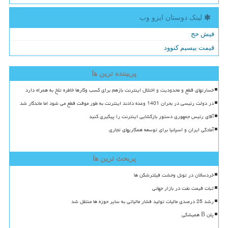
لینک دوستان ایزو وب
فیش حج
قیمت بیسیم کنوود
پربیننده ترین ها
خسارتهای قطع و محدودیت و اختلال اینترنت بازهم برای کسب وکارها خاطره تلخ به همراه دارد
در دولت رئیسی در بحران 1401 وعده دادند اینترنت به طور موقت قطع می شود اما ماندگار شد
آقای رئیس جمهوری دستور بازگشایی اینترنت را پیگیری کنید
آمادگی ایران و اسپانیا برای توسعه همکاریهای تجاری
پربحث ترین ها
خردسالان در تونل وحشت فیلترشکن ها
ثبات قیمت نفت در بازار جهانی
رشد 25 درصدی مالیات تولید فشار مالیاتی به سایر حوزه ها منتقل شد
پلن B همیشگی