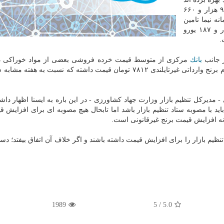
كه مجموع ارز تخصیص یافته به آنها به ۵۰۲ میلیون و ۹۵۷ هزار و ۶۶۰
ار و ۴۷۳ یورو از سامانه نیما تامین
شده و مابقی آن كه عددی معادل ۵۰۲ میلیون و ۴۴ هزار و ۱۸۷ یورو
.
ز جانب
بانك
مركزی از متوسط قیمت خرده فروشی بعضی از مواد خوراكی 
شهر تهران در هفته منتهی به اول تیرماه امسال هر كیلوگرم برنج وارداتی غیرتایلندی ۷۸۱۲ تومان قیمت داشته كه نسبت ب
 مدیركل تنظیم بازار وزارت جهاد كشاورزی - در این باره به ایسنا اظهار داش
اید با مصوبه ستاد تنظیم بازار باشد اما تابحال هیچ مصوبه ای برای افزایش ق
ونه افزایش قیمت برنج غیرقانونی است.
نظیم بازار را برای افزایش قیمت داشته باشند و اگر خلاف آن اتفاق بیفتد؛ دست
1989
5
/
5.0