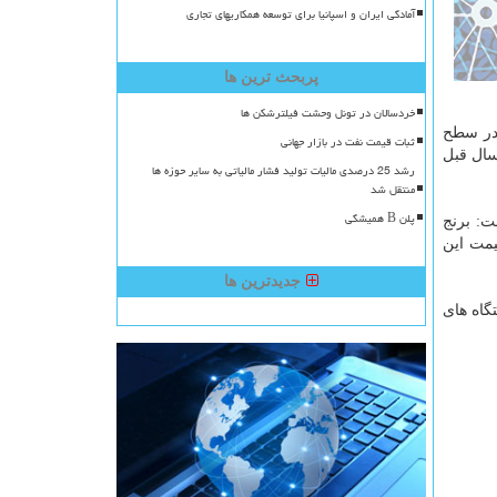
آمادگی ایران و اسپانیا برای توسعه همکاریهای تجاری
پربحث ترین ها
خردسالان در تونل وحشت فیلترشکن ها
در سطح
ثبات قیمت نفت در بازار جهانی
ه هفته مشابه سال قبل
رشد 25 درصدی مالیات تولید فشار مالیاتی به سایر حوزه ها
منتقل شد
پلن B همیشگی
ت: برنج
یمت این
جدیدترین ها
گاه های