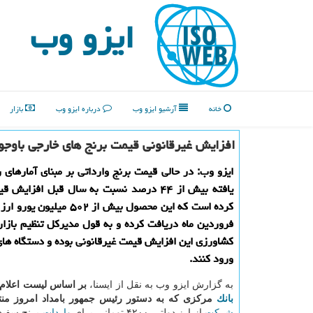
ایزو وب
خانه
آرشیو ایزو وب
درباره ایزو وب
بازار
افزایش غیرقانونی قیمت برنج های خارجی باوجود 
ایزو وب: در حالی قیمت برنج وارداتی بر مبنای آمارهای 
یافته بیش از ۴۴ درصد نسبت به سال قبل افزایش
فروردین ماه دریافت كرده و به قول مدیركل تنظیم بازار
كشاورزی این افزایش قیمت غیرقانونی بوده و دستگاه های 
ورود كنند.
به گزارش ایزو وب به نقل از ایسنا،
بر اساس لیست اعلام 
بانك
مركزی كه به دستور رئیس جمهور بامداد امروز من
شركت
از ارز دولتی ۴۲۰۰ تومانی برای
واردات
برنج سفید 