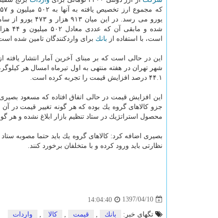
یورو می رسد. در این میان ۹۱۳ هز
است، با استفاده از
بانك
برای واردكنندگان تامین شده است
این در حالی است كه بر مبنای آخرین آمار انتشار یافته ا
۴۴.۱ درصد افزایش قیمت را تجربه كرده است.
این افزایش قیمت در حالی اتفاق افتاده كه مسعود بصیری -
جزو كالاهای گروه یك بوده كه هر گونه تغییر قیمت در آن ب
محصول استراتژیك در ستاد تنظیم بازار ابلاغ نشده و هر گ
بصیری اضافه كرد: كالاهای گروه یك باید حتما مصوبه ستاد ت
نظارتی باید ورود كرده و با متخلفان برخورد كنند.
1397/04/10
14:04:40
تگهای خبر:
بانك
,
قیمت
,
كالا
,
واردات