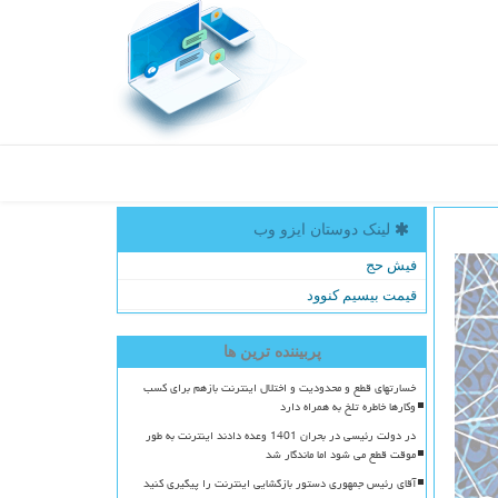
لینک دوستان ایزو وب
فیش حج
قیمت بیسیم کنوود
پربیننده ترین ها
خسارتهای قطع و محدودیت و اختلال اینترنت بازهم برای کسب
وکارها خاطره تلخ به همراه دارد
در دولت رئیسی در بحران 1401 وعده دادند اینترنت به طور
موقت قطع می شود اما ماندگار شد
آقای رئیس جمهوری دستور بازگشایی اینترنت را پیگیری کنید