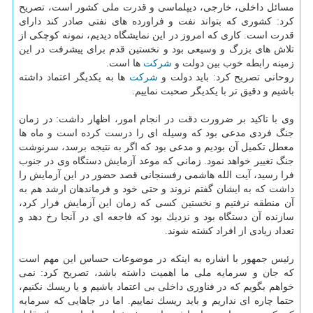
مسائل داخلی، خارجی، دیپلماسی و قدرت ملی كشور است، تصریح
كرد: كشوری كه بتواند نفت و فراورده های نفتی صادر كند دارای
قدرت است. كاری كه امروز در این نمایشگاه دیدیم، نمونه كوچكی از
تلاش های بزرگ و وسیعی بود و نخستین قدم برای پیشرفت در این
زمینه رابطه خوب بین دولت و
شركت
ها است.
روحانی تصریح كرد: باید دولت و
شركت
ها به یكدیگر اعتماد داشته
باشیم و دقیق تر با یكدیگر صحبت نماییم.
وی با تاكید بر ضرورت دقت در انجام امور، اظهار داشت: در زمان
جنگ فردی مدعی بود كه وسیله ای را درست كرده است و ماه ها
معطل تكمیل آن بودیم و مدعی بود كه اگر به نتیجه برسد، سرنوشت
جنگ تغییر خواهد نمود. زمانی كه موعد آزمایش دستگاه وی در جنوب
فرا رسید، آیت الله هاشمی رفسنجانی قصد حضور در این آزمایش را
داشت كه به ایشان گفتم نروند و حتی خود و فرماندهان ارشد هم به
آن منطقه نرفتیم و نخستین كسی كه زمان این آزمایش فرار كرد،
سازنده آن دستگاه بود و نزدیك بود كه فاجعه ای در آنجا رخ دهد و
تعداد زیادی از افراد كشته شوند.
رئیس جمهور با اشاره به اینكه در موضوعات حساس این مهم است
كه جان و سرمایه ملی ما اهمیت داشته باشد، تصریح كرد: نمی
خواهم بگویم كه در فناوری داخلی بی اعتماد باشیم و یا ریسك نكنیم،
حتما چاره ای نداریم و باید ریسك نماییم. اما در جاهایی كه سرمایه