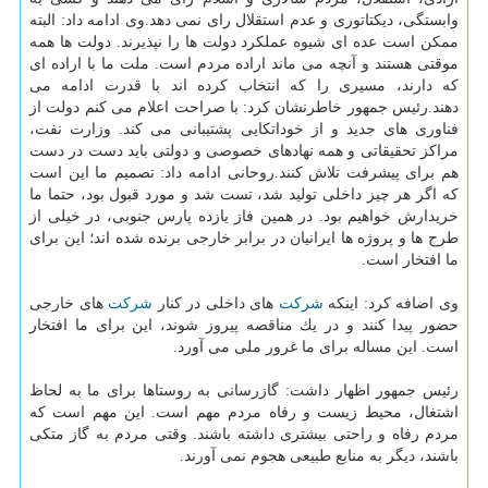
وابستگی، دیكتاتوری و عدم استقلال رای نمی دهد.وی ادامه داد: البته
ممكن است عده ای شیوه عملكرد دولت ها را نپذیرند. دولت ها همه
موقتی هستند و آنچه می ماند اراده مردم است. ملت ما با اراده ای
كه دارند، مسیری را كه انتخاب كرده اند با قدرت ادامه می
دهند.رئیس جمهور خاطرنشان كرد: با صراحت اعلام می كنم دولت از
فناوری های جدید و از خوداتكایی پشتیبانی می كند. وزارت نفت،
مراكز تحقیقاتی و همه نهادهای خصوصی و دولتی باید دست در دست
هم برای پیشرفت تلاش كنند.روحانی ادامه داد: تصمیم ما این است
كه اگر هر چیز داخلی تولید شد، تست شد و مورد قبول بود، حتما ما
خریدارش خواهیم بود. در همین فاز یازده پارس جنوبی، در خیلی از
طرح ها و پروژه ها ایرانیان در برابر خارجی برنده شده اند؛ این برای
ما افتخار است.
وی اضافه كرد: اینكه
شركت
های داخلی در كنار
شركت
های خارجی
حضور پیدا كنند و در یك مناقصه پیروز شوند، این برای ما افتخار
است. این مساله برای ما غرور ملی می آورد.
رئیس جمهور اظهار داشت: گازرسانی به روستاها برای ما به لحاظ
اشتغال، محیط زیست و رفاه مردم مهم است. این مهم است كه
مردم رفاه و راحتی بیشتری داشته باشند. وقتی مردم به گاز متكی
باشند، دیگر به منابع طبیعی هجوم نمی آورند.