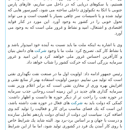
هستیم، یا سكوهای دریایی كه در داخل می سازیم، فازهای پارس
جنوبی با اتكا به تكنولوژی داخلی ساخته می شود، كمپرسور هایی كه
تولید شده و یا تاسیسات سر چاهی بسیار با اهمیت است و می تواند
تحول خوبی را در كشور به وجود آورد. این مورد در كنار فواید
اقتصادی و اشتغال، امید و نشاط و غرور ملی است كه به وجود می
آورد.
وی با اشاره به اینكه ملت ما باید نسبت به آینده خود امیدوار باشد و
با نشاط كار كند، تصریح كرد: ملت ما با وجود
شركت
های دانش بنیان
و كارآفرین احساس غرور ملی خواهند كرد و این امید و غرور
سرمایه بزرگی است كه حركت كشور را شتاب خواهد داد.
رئیس جمهور ادامه داد: اولویت اول ما در صنعت نفت نگهداری نفتی
است كه تولید می نماییم. دومین اولویت استفاده بهتر از منابع نفتی و
افزایش بهره وری از مخازن نفتی است كه برابر اعلام وزیر نفت
سرمایه گذاری های جدید در این زمینه است.روحانی جذب سرمایه
در حوزه نفت را راحت تر از دیگر حوزه ها دانست و اظهار داشت:
كمكی كه دولت باید به
شركت
های فعال در حوزه نفت داشته باشد،
این است كه یك فضای مناسب برای كار و فعالیت را تولید كند.وی
اضافه كرد: سیاست این دولت از ابتدای دولت یازدهم تعامل سازنده
و درست با جهان و بر اساس برد-برد بود. البته شاید یك شرایط خاص
با روی كار آمدن یك فرد در كشوری تولید شود، اما ما از این شرایط