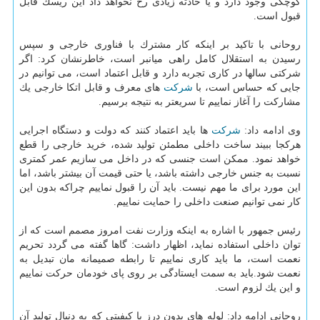
كوچكی وجود دارد و یا حادثه زیادی رخ نخواهد داد این ریسك قابل
قبول است.
روحانی با تاكید بر اینكه كار مشترك با فناوری خارجی و سپس
رسیدن به استقلال كامل راهی میانبر است، خاطرنشان كرد: اگر
شركتی سالها در كاری تجربه دارد و قابل اعتماد است، می توانیم در
جایی كه حساس است، با
شركت
های معرف و قابل اتكا خارجی یك
مشاركت را آغاز نماییم تا سریعتر به نتیجه برسیم.
وی ادامه داد:
شركت
ها باید اعتماد كنند كه دولت و دستگاه اجرایی
هركجا ببیند ساخت داخلی مطمئن تولید شده، خرید خارجی را قطع
خواهد نمود. ممكن است جنسی كه در داخل می سازیم عمر كمتری
نسبت به جنس خارجی داشته باشد، یا حتی قیمت آن بیشتر باشد، اما
این مورد برای ما مهم نیست. باید آن را قبول نماییم چراكه بدون این
كار نمی توانیم صنعت داخلی را حمایت نماییم.
رئیس جمهور با اشاره به اینكه وزارت نفت امروز مصمم است كه از
توان داخلی استفاده نماید، اظهار داشت: گاها گفته می گردد تحریم
نعمت است، ما باید كاری نماییم تا رابطه صمیمانه مان تبدیل به
نعمت شود.باید به سمت ایستادگی بر روی پای خودمان حركت نماییم
و این یك لزوم است.
روحانی ادامه داد: لوله های بدون درز با كیفیتی كه به دنبال تولید آن