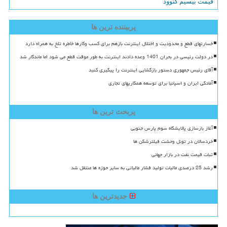
قیمت بیسیم کنوود
پربیننده ترین ها
خسارتهای قطع و محدودیت و اختلال اینترنت بازهم برای کسب وکارها خاطره تلخ به همراه دارد
در دولت رئیسی در بحران 1401 وعده دادند اینترنت به طور موقت قطع می شود اما ماندگار شد
آقای رئیس جمهوری دستور بازگشایی اینترنت را پیگیری کنید
آمادگی ایران و اسپانیا برای توسعه همکاریهای تجاری
پربحث ترین ها
آغاز بازسازی پالایشگاه سوم پارس جنوبی
خردسالان در تونل وحشت فیلترشکن ها
ثبات قیمت نفت در بازار جهانی
رشد 25 درصدی مالیات تولید فشار مالیاتی به سایر حوزه ها منتقل شد
جدیدترین ها