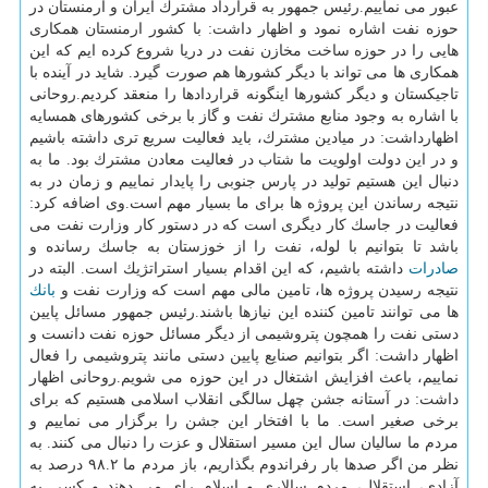
عبور می نماییم.رئیس جمهور به قرارداد مشترك ایران و ارمنستان در
حوزه نفت اشاره نمود و اظهار داشت: با كشور ارمنستان همكاری
هایی را در حوزه ساخت مخازن نفت در دریا شروع كرده ایم كه این
همكاری ها می تواند با دیگر كشورها هم صورت گیرد. شاید در آینده با
تاجیكستان و دیگر كشورها اینگونه قراردادها را منعقد كردیم.روحانی
با اشاره به وجود منابع مشترك نفت و گاز با برخی كشورهای همسایه
اظهارداشت: در میادین مشترك، باید فعالیت سریع تری داشته باشیم
و در این دولت اولویت ما شتاب در فعالیت معادن مشترك بود. ما به
دنبال این هستیم تولید در پارس جنوبی را پایدار نماییم و زمان در به
نتیجه رساندن این پروژه ها برای ما بسیار مهم است.وی اضافه كرد:
فعالیت در جاسك كار دیگری است كه در دستور كار وزارت نفت می
باشد تا بتوانیم با لوله، نفت را از خوزستان به جاسك رسانده و
صادرات
داشته باشیم، كه این اقدام بسیار استراتژیك است. البته در
نتیجه رسیدن پروژه ها، تامین مالی مهم است كه وزارت نفت و
بانك
ها می توانند تامین كننده این نیازها باشند.رئیس جمهور مسائل پایین
دستی نفت را همچون پتروشیمی از دیگر مسائل حوزه نفت دانست و
اظهار داشت: اگر بتوانیم صنایع پایین دستی مانند پتروشیمی را فعال
نماییم، باعث افزایش اشتغال در این حوزه می شویم.روحانی اظهار
داشت: در آستانه جشن چهل سالگی انقلاب اسلامی هستیم كه برای
برخی صغیر است. ما با افتخار این جشن را برگزار می نماییم و
مردم ما سالیان سال این مسیر استقلال و عزت را دنبال می كنند. به
نظر من اگر صدها بار رفراندوم بگذاریم، باز مردم ما ۹۸.۲ درصد به
آزادی، استقلال، مردم سالاری و اسلام رای می دهند و كسی به