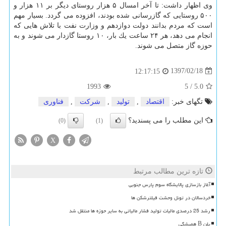
وی اظهار داشت: تا آخر امسال ۵ هزار روستای دیگر بر ۱۱ هزار و
۵۰۰ روستایی كه گازرسانی شده بودند، افزوده می گردد. بسیار مهم
است كه مردم بدانند دولت دوازدهم و وزارت نفت با تلاش هایی كه
انجام می دهد، هر ۲۴ ساعت یك بار، ۱۰ روستا گازدار می شوند و به
حوزه گاز متصل می شوند.
1397/02/18
12:17:15
1993
5
/
5.0
تگهای خبر:
اقتصاد
,
تولید
,
شركت
,
فناوری
این مطلب را می پسندید؟
(0)
(1)
X
تازه ترین مطالب مرتبط
آغاز بازسازی پالایشگاه سوم پارس جنوبی
خردسالان در تونل وحشت فیلترشکن ها
رشد 25 درصدی مالیات تولید فشار مالیاتی به سایر حوزه ها منتقل شد
پلن B همیشگی