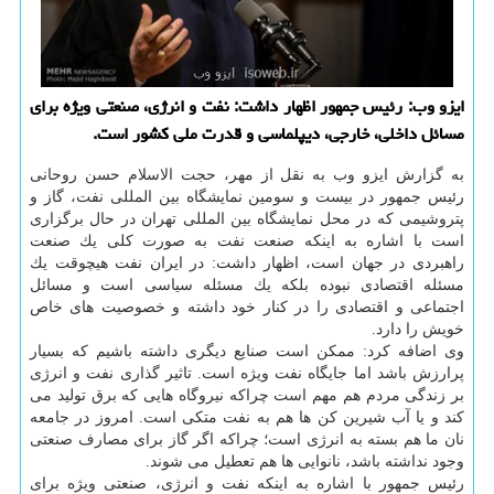
ایزو وب: رئیس جمهور اظهار داشت: نفت و انرژی، صنعتی ویژه برای
مسائل داخلی، خارجی، دیپلماسی و قدرت ملی كشور است.
به گزارش ایزو وب به نقل از مهر، حجت الاسلام حسن روحانی
رئیس جمهور در بیست و سومین نمایشگاه بین المللی نفت، گاز و
پتروشیمی كه در محل نمایشگاه بین المللی تهران در حال برگزاری
است با اشاره به اینكه صنعت نفت به صورت كلی یك صنعت
راهبردی در جهان است، اظهار داشت: در ایران نفت هیچوقت یك
مسئله اقتصادی نبوده بلكه یك مسئله سیاسی است و مسائل
اجتماعی و اقتصادی را در كنار خود داشته و خصوصیت های خاص
خویش را دارد.
وی اضافه كرد: ممكن است صنایع دیگری داشته باشیم كه بسیار
پرارزش باشد اما جایگاه نفت ویژه است. تاثیر گذاری نفت و انرژی
بر زندگی مردم هم مهم است چراكه نیروگاه هایی كه برق تولید می
كند و یا آب شیرین كن ها هم به نفت متكی است. امروز در جامعه
نان ما هم بسته به انرژی است؛ چراكه اگر گاز برای مصارف صنعتی
وجود نداشته باشد، نانوایی ها هم تعطیل می شوند.
رئیس جمهور با اشاره به اینكه نفت و انرژی، صنعتی ویژه برای