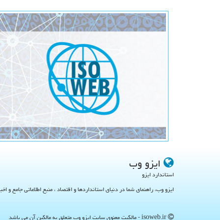
ایزو وب
استاندارد ایزو
ایزو وب، راهنمای شما در دنیای استانداردها و اقتصاد ، منبع اطلاعاتی جامع و اخب
isoweb.ir - مالکیت معنوی سایت ایزو وب متعلق به مالکین آن می باشد