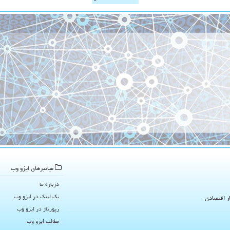
میانبرهای ایزو وب
درباره ما
بک لینک در ایزو وب
ار اقتصادی
رپورتاژ در ایزو وب
مطالب ایزو وب