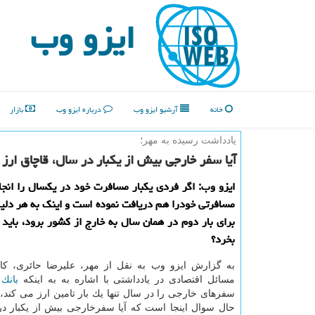
ایزو وب
خانه
آرشیو ایزو وب
درباره ایزو وب
بازار
یادداشت رسیده به مهر؛
آیا سفر خارجی بیش از یكبار در سال، قاچاق ا
ایزو وب: اگر فردی یكبار مسافرت خود در یكسال را انجام
مسافرتی خودرا هم دریافت نموده است و اینك به هر دلی
برای بار دوم در همان سال به خارج از كشور برود، باید ا
بخرد؟
به گزارش ایزو وب به نقل از مهر، علیرضا حائری، ك
مسائل اقتصادی در یادداشتی با اشاره به به اینكه
بانك
م
سفرهای خارجی را در سال تنها یك بار تامین ارز می كند،
حال سوال اینجا است كه آیا سفرخارجی بیش از یكبار در