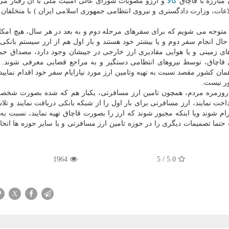
بارزه با قاچاق
كالا
و ارزو مصوبات شورای عالی امنیت ملی با آن رفتار می
عات، وزارت دادگستری و نیروی انتظامی جمهوری اسلامی ایران ) با متخلفان ب
ره متوجه می شویم كه برای سفرهای مرحله دوم و به بعد در هر سال، هیچ امكا
ر حال انجام سفر دوم و یا بیشتر خود هستند و بار اول هم از ارز سیستم بانكی 
ای زمینی و یا هوایی مقادیری ارز خارجی در جیبشان وجود دارد، مصداق حم
ی قاچاق، توسط نیروهای انتظامی دستگیر و به مراجع قضایی معرفی شوند. ال
 كشور مقصد نسبت به تهیه وتامین ارز مورد نیازایام سفر خود اقدام نمایید ك
ر نیست.
روزمره مردم، همچون تامین ارز مسافرتی، یكبار هم كه شده بصورت شخصی
نمایند، ارز مسافرتی برای بار اول را از شبكه بانكی دریافت نمایند و تلاش
 شوند ویا اینكه مجبور شوند كه ارز را بصورت قاچاق تهیه نمایند، نسبت به ت
ت حتما تصمیمات دیگری را در حوزه تامین ارز مسافرتی و یا سایر حوزه ها اتخاذ
1964
5
/
5.0
X