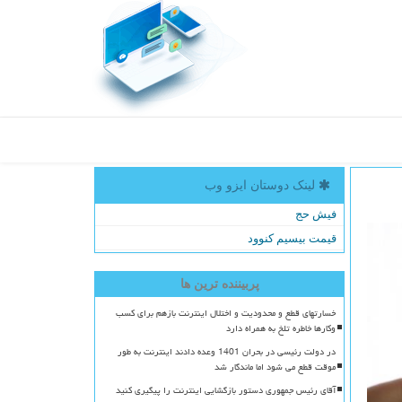
لینک دوستان ایزو وب
فیش حج
قیمت بیسیم کنوود
پربیننده ترین ها
خسارتهای قطع و محدودیت و اختلال اینترنت بازهم برای کسب
وکارها خاطره تلخ به همراه دارد
در دولت رئیسی در بحران 1401 وعده دادند اینترنت به طور
موقت قطع می شود اما ماندگار شد
آقای رئیس جمهوری دستور بازگشایی اینترنت را پیگیری کنید