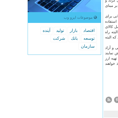
 گردد و
ر مبنای
نی برای
موضوعات ایزو وب
استفاده
ل كالای
اقتصاد
بازار
تولید
آینده
بته راه
ه البته
توسعه
بانك
شركت
سازمان
 و آزاد
 نمایند
هیه ارز
 خواهند