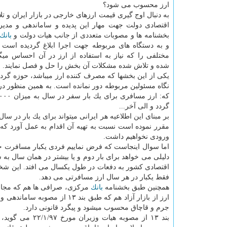
ارز محسوب می شود؟
به دنبال اوج گیری قیمت ارزهای خارجی در بازار ایران و ت
اقتصادی دولت جهت مهار این پدیده و ساماندهی و مدیری
بخشنامه ها و مصوبات متعددی از جانب هیات دولت و
بانك
و به دستگاه های مربوطه جهت اجرا ابلاغ گردیده است 
مختلفی را كه نیاز به استفاده از ارز در آن احساس می
شده و تلاش شده مشكلات آن بخش را حل و فصل نمایند.
یكی از این بخشها كه مصرف كننده ارز میباشد، حوزه گ
گردد و الی آخر...
بر مبنای این اطلاعیه هر ایرانی میتواند برای یك بار در سال، از ۱۰۰۰ یورو ارز دولتی با نرخ ۴۲۰۰ تومان استفاده نماید و به 
مقرر نموده است نسبت به تهیه آن اقدام به عمل آورد كه ط
ورودی نخواهیم داشت.
اما سوال اینجاست كه فرض نماییم فردی یكبار مسافرت خود
دلیلی می خواهد برای بار دوم و یا بیشتر در همان سال به
اقتصادی كشور به دفعات در طول یكسال می افتد. این شخص ب
فقط یكبار در هر سال ارز مسافرتی می دهد.
همچنین طبق بخشنامه
بانك
مركزی، صرافی ها هم كه مجاز 
جرم و قاچاق محسوب میشود و پیگرد قانونی دارد.
بند ۱۳ از مصوبه هیات وزیران مورخ ۲۲/۱/۹۷ می گوید، عملیات صرافی ها و معاملات ارزی خارج از چهارچوب مقررات ابلاغی