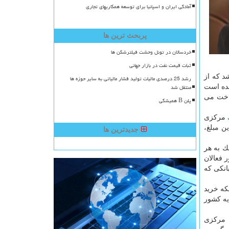
آمادگی ایران و اسپانیا برای توسعه همکاریهای تجاری
پربحث ترین ها
خردسالان در تونل وحشت فیلترشکن ها
ثبات قیمت نفت در بازار جهانی
د كه از
رشد 25 درصدی مالیات تولید فشار مالیاتی به سایر حوزه ها
منتقل شد
ز مسافری امده است
یی پرداخت می
پلن B همیشگی
مركزی
ن مبلغ،
جدیدترین ها
ك به هر
 فعالان
انكی كه
كه خرید
مقامات بلند پایه كشور
مركزی