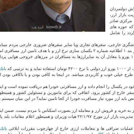
لاش دولتمردان
ت بازار ارز،
مركزی صادر
كه حوزه های
گردد را شامل
ردشگری خارجی، سفرهای تجاری ویا سایر سفرهای ضروری خارجی مردم میباش
نگاه مسئولین مربوطه دور نمانده است. به همین منظور در بند ۱ اطلاعیه شماره ۲ یكسان سازی نرخ ارز و با هدف تامین ار
كه: ارز مسافری برای یك بار سفر در سال به میزان ۱۰۰۰ یورو یا معادل آن به سایرارزها به مسافران در مرزهای خروجی هوا
ترتیبی كه
بانك
رح خیلی خوب و كاربردی میباشد. در اینجا به كافی بودن و یا ناكافی بودن ای
 در یكسال را انجام داده و ارز مسافرتی خودرا هم دریافت نموده است و این
 سفر خارج از كشور برود، اتفاقی كه برای مامورین و مسئولین كشور و همینطور
اید ارز مورد نیاز مسافرت خودرا از كجا تامین نماید؟ در این میان سیستم ب
به خرید و فروش ارز و معامله ارز بصورت اسكناس با مردم نیست. ضمن این
ارز از بازار آزاد هم كه طبق بند ۱۳ از مصوبه ساماندهی و مدیریت بازار ارز مورخ ۲۲/۱/۹۷ هیات وزیران و همینطور اعلام 
بانك