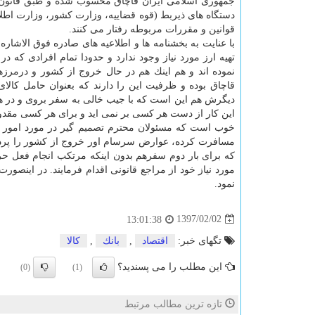
جمهوری اسلامی ایران قاچاق محسوب شده و طبق قانون م
دستگاه های ذیربط (قوه قضاییه، وزارت كشور، وزارت اطلا
قوانین و مقررات مربوطه رفتار می كنند.
با عنایت به بخشنامه ها و اطلاعیه های صادره فوق الاشا
تهیه ارز مورد نیاز وجود ندارد و حدودا تمام افرادی كه د
نموده اند و هم اینك هم در حال خروج از كشور و درمرزه
قاچاق بوده و ظرفیت این را دارند كه بعنوان حامل كالا
دیگرش هم این است كه با جیب خالی به سفر بروی و در همان
این كار از دست هر كسی بر نمی اید و برای هر كسی مقدو
خوب است كه مسئولان محترم تصمیم گیر در مورد امور 
مسافرت كرده، عوارض سرسام اور خروج از كشور را پرداخت 
كه برای بار دوم سفرهم بدون اینكه مرتكب انجام فعل حرام
مورد نیاز خود از مراجع قانونی اقدام فرمایند. در اینصور
نمود.
1397/02/02
13:01:38
تگهای خبر:
اقتصاد
,
بانك
,
كالا
این مطلب را می پسندید؟
(0)
(1)
تازه ترین مطالب مرتبط