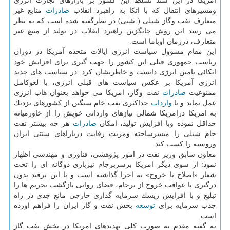
آمریكا در این سند تسلط این كشور بر بازارهای تجارت انرژی
ومسیرهای انتقال كه با اتكا به راهبرد انقلاب
صادرات
منابع غیر
متعارف نفت وگاز شیلی ( شنی) در نظرگفته شده است كه به نظر
می رسد این روش جایگزین راهبرد انقلاب در تولید از منبع غیر
متعارف، درزمان اوباما است.
این مقام مسوول سیاست انرژی ایالات متحده آمریكا در دوران
ریاست جمهوری قبلی این كشور را جهت گیری برای افزایش خود
اتكائی تامین انرژی دانست و خاطرنشان كرد: در سیاست های جدید
انرژی آمریكا بر عكس سیاست های قبلی انرژی، با لغوكامل
ممنوعیت
صادرات
نفت وگاز، امریكا می خواهد بعنوان هاب انرژی
عمل نماید و با
واردات
حداكثری نفت خام سنگین از كشورهای نزدیك
به امریكا درامریكا شمالی نیازهای وارداتی خویش را از خاورمیانه
حداقل نموده وبا افزایش تولید، امكان
صادرات
هر چه بیشتر نفت
خام شیلی را میسرساخته ومزیت رقابت دربازاهای سنتی ایران
وروسیه را كسب كند.
معاون سابق وزیر نفت در امور پژوهشی، فناوری و مهندسی اظهار
نمود: از سوی دیگر امریكا برسربرجام نیزبازی دوگانه ای را تحت
شعار «اصلاح یا خروج» به اجرا گذاشته است و با این ترفند بدون
درگیری با عواقب خروج از برجام، فضای روانی بازگشت تحریم ها را
تبلیغ و با افزایش ریسك سرمایه گذاری خارجی مانع جدی در راه
جذب سرمایه برای
توسعه
بخش نفت و گاز ایران را فراهم اورده
است.
به گفته مقدم به صورت كلی تهدیدهای امریكا در بخش نفت گاز