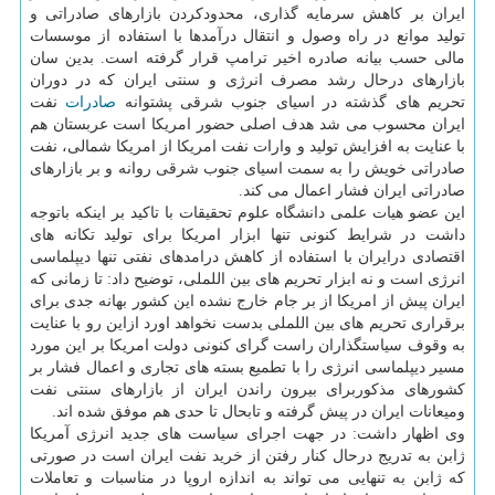
ایران بر كاهش سرمایه گذاری، محدودكردن بازارهای صادراتی و
تولید موانع در راه وصول و انتقال درآمدها با استفاده از موسسات
مالی حسب بیانه صادره اخیر ترامپ قرار گرفته است. بدین سان
بازارهای درحال رشد مصرف انرژی و سنتی ایران كه در دوران
تحریم های گذشته در اسیای جنوب شرقی پشتوانه
صادرات
نفت
ایران محسوب می شد هدف اصلی حضور امریكا است عربستان هم
با عنایت به افزایش تولید و وارات نفت امریكا از امریكا شمالی، نفت
صادراتی خویش را به سمت اسیای جنوب شرقی روانه و بر بازارهای
صادراتی ایران فشار اعمال می كند.
این عضو هیات علمی دانشگاه علوم تحقیقات با تاكید بر اینكه باتوجه
داشت در شرایط كنونی تنها ابزار امریكا برای تولید تكانه های
اقتصادی درایران با استفاده از كاهش درامدهای نفتی تنها دیپلماسی
انرژی است و نه ابزار تحریم های بین اللملی، توضیح داد: تا زمانی كه
ایران پیش از امریكا از بر جام خارج نشده این كشور بهانه جدی برای
برقراری تحریم های بین اللملی بدست نخواهد اورد ازاین رو با عنایت
به وقوف سیاستگذاران راست گرای كنونی دولت امریكا بر این مورد
مسیر دیپلماسی انرژی را با تطمیع بسته های تجاری و اعمال فشار بر
كشورهای مذكوربرای بیرون راندن ایران از بازارهای سنتی نفت
ومیعانات ایران در پیش گرفته و تابحال تا حدی هم موفق شده اند.
وی اظهار داشت: در جهت اجرای سیاست های جدید انرژی آمریكا
ژابن به تدریج درحال كنار رفتن از خرید نفت ایران است در صورتی
كه ژابن به تنهایی می تواند به اندازه اروپا در مناسبات و تعاملات