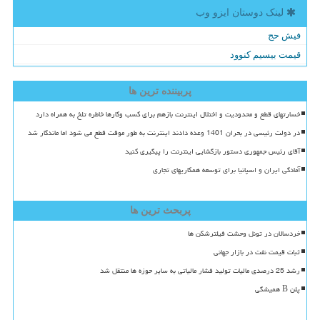
لینک دوستان ایزو وب
فیش حج
قیمت بیسیم کنوود
پربیننده ترین ها
خسارتهای قطع و محدودیت و اختلال اینترنت بازهم برای کسب وکارها خاطره تلخ به همراه دارد
در دولت رئیسی در بحران 1401 وعده دادند اینترنت به طور موقت قطع می شود اما ماندگار شد
آقای رئیس جمهوری دستور بازگشایی اینترنت را پیگیری کنید
آمادگی ایران و اسپانیا برای توسعه همکاریهای تجاری
پربحث ترین ها
خردسالان در تونل وحشت فیلترشکن ها
ثبات قیمت نفت در بازار جهانی
رشد 25 درصدی مالیات تولید فشار مالیاتی به سایر حوزه ها منتقل شد
پلن B همیشگی