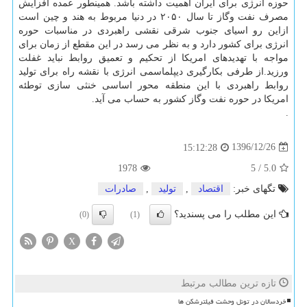
حوزه انرژی برای ایران اهمیت داشته باشد. همینطور عمده افزایش
مصرف نفت وگاز تا سال ۲۰۵۰ در دنیا مربوط به هند و چین است
ازاین رو اسیای جنوب شرقی نقشی راهبردی در مناسبات حوره
انرژی برای كشور دارد و به نظر می رسد در این مقطع از زمان برای
مواجه با تهدیدهای امریكا از تحكیم و تعمیق روابط نباید غفلت
ورزید.از طرفی بكارگیری دیپلماسمی انرژی با نقشه راه برای تولید
روابط راهبردی با این منطقه محور اساسی خنثی سازی توطئه
امریكا در حوره نفت وگاز كشور به حساب می آید.
.
1396/12/26
15:12:28
1978
5
/
5.0
تگهای خبر:
اقتصاد
,
تولید
,
صادرات
این مطلب را می پسندید؟
(0)
(1)
X
تازه ترین مطالب مرتبط
خردسالان در تونل وحشت فیلترشکن ها