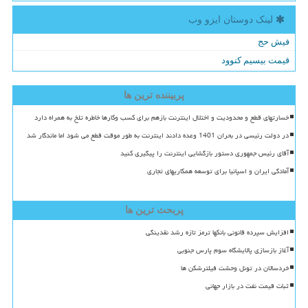
لینک دوستان ایزو وب
فیش حج
قیمت بیسیم کنوود
پربیننده ترین ها
خسارتهای قطع و محدودیت و اختلال اینترنت بازهم برای کسب وکارها خاطره تلخ به همراه دارد
در دولت رئیسی در بحران 1401 وعده دادند اینترنت به طور موقت قطع می شود اما ماندگار شد
آقای رئیس جمهوری دستور بازگشایی اینترنت را پیگیری کنید
آمادگی ایران و اسپانیا برای توسعه همکاریهای تجاری
پربحث ترین ها
افزایش سپرده قانونی بانکها ترمز تازه رشد نقدینگی
آغاز بازسازی پالایشگاه سوم پارس جنوبی
خردسالان در تونل وحشت فیلترشکن ها
ثبات قیمت نفت در بازار جهانی