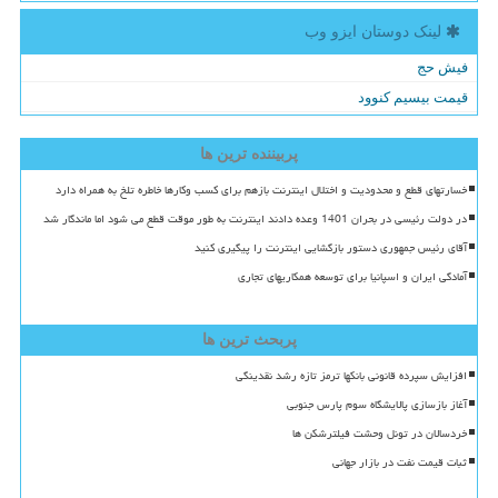
لینک دوستان ایزو وب
فیش حج
قیمت بیسیم کنوود
پربیننده ترین ها
خسارتهای قطع و محدودیت و اختلال اینترنت بازهم برای کسب وکارها خاطره تلخ به همراه دارد
در دولت رئیسی در بحران 1401 وعده دادند اینترنت به طور موقت قطع می شود اما ماندگار شد
آقای رئیس جمهوری دستور بازگشایی اینترنت را پیگیری کنید
آمادگی ایران و اسپانیا برای توسعه همکاریهای تجاری
پربحث ترین ها
افزایش سپرده قانونی بانکها ترمز تازه رشد نقدینگی
آغاز بازسازی پالایشگاه سوم پارس جنوبی
خردسالان در تونل وحشت فیلترشکن ها
ثبات قیمت نفت در بازار جهانی