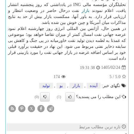
تحلیلگران مؤسسه مالی ING در یادداشتی که روز پنجشنبه انتشار
یافت، اعلام نمودند
بازار
نفت درحال حاضر در وضعیت انتظار و
ارزیابی قرار دارد. به باور آنها، ممکنست بازار بیش از حد به نتایج
مذاکرات میان آمریکا و چین خوش بین شده باشد.
در همین حال، آژانس بین المللی انرژی روز چهارشنبه اعلام نمود
عرضه جهانی نفت امسال کمتر از میزان تقاضا خواهد بود؛ موضوعی
که عمدتا به لطمه دیدن تولید نفت خاورمیانه در پی جنگ و کاهش بی
سابقه ذخایر نفتی مربوط می شود. این نهاد در حقیقت برآورد قبلی
خود بر اساس اضافه عرضه در بازار جهانی نفت را مورد بازبینی قرار
داده است.
1405/02/24
19:31:38
174
5
/
5.0
تگهای خبر:
آینده
,
بازار
,
بو
,
تولید
این مطلب را می پسندید؟
(0)
(1)
X
تازه ترین مطالب مرتبط