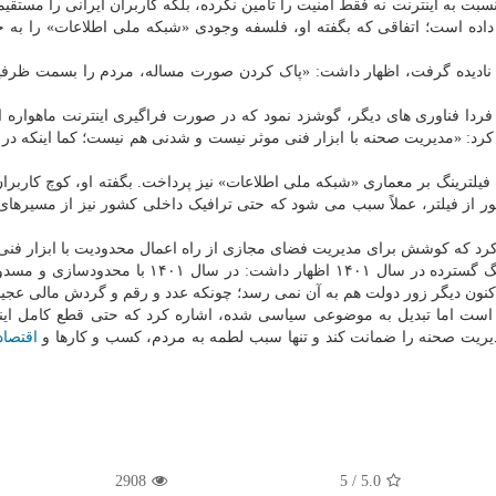
سبت به اینترنت نه فقط امنیت را تامین نکرده، بلکه کاربران ایرانی را مستقیم
ق داده است؛ اتفاقی که بگفته او، فلسفه وجودی «شبکه ملی اطلاعات» را به
 را نادیده گرفت، اظهار داشت: «پاک کردن صورت مساله، مردم را بسمت ظرف
ردا فناوری های دیگر، گوشزد نمود که در صورت فراگیری اینترنت ماهواره ا
لترینگ بر معماری «شبکه ملی اطلاعات» نیز پرداخت. بگفته او، کوچ کاربر
عبور از فیلتر، عملاً سبب می شود که حتی ترافیک داخلی کشور نیز از مسیرها
یح کرد که کوشش برای مدیریت فضای مجازی از راه اعمال محدودیت با ابزار فنی
«غلط و اشتباه» است. او ضمن اشاره به تجربه ی فیلترینگ گسترده در سال ۱۴۰۱ اظهار داشت: در سا
ن دیگر زور دولت هم به آن نمی رسد؛ چونکه عدد و رقم و گردش مالی عجیبی
م است اما تبدیل به موضوعی سیاسی شده، اشاره کرد که حتی قطع کامل این
اقتصاد
2908
5
/
5.0