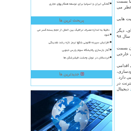
اً بسمت
آمادگی ایران و اسپانیا برای توسعه همکاریهای تجاری
 خطر می
یت هایی
پربحث ترین ها
دقیقا به اندازه مصرف ترافیک بین الملل از حجم بسته کسر می
ی، دیگر
شود
ابزاری برای اعمال حاکمیت وجود نخواهد داشت. او اشاره کرد: «مدیریت صحنه با ابزار فنی موثر نیست و شدنی هم نیست؛ کما اینکه در سال ۹۸
افزایش سپرده قانونی بانکها ترمز تازه رشد نقدینگی
ان بسمت
آغاز بازسازی پالایشگاه سوم پارس جنوبی
ی خارجی
خردسالان در تونل وحشت فیلترشکن ها
 اقدامی
ل ۱۴۰۱ با محدودسازی و مسدودسازی،
جدیدترین ها
 دارد.
ترنت در
دیجیتال