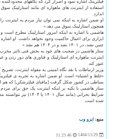
فیلترینگ اشاره نمود و اصرار کرد که نگاههای محدودکننده ن
استفاده از اینترنت های ماهواره ای مانند استارلینک سو
اندازد.
او ضمن اشاره به اینکه نمی توان نیاز مردم به اینترنت
همچون استارلینک سوق می دهد.»
هاشمی با اشاره به اینکه امروز استارلینک مطرح است و ف
چنین نشد، در ۱۴۰۱ نشد و در ۱۴۰۴ هم نشد.»
ستار هاشمی در صحبت های خود به بخش فنی تاثیر مخرب فی
اینترنت ماهواره ای استارلینک و فناوری های دور زدن و 
عبور کند.
وزیر ارتباطات با نقد نگاه امنیتی به مقوله اینترنت، تصر
بساطی در کشور شکل گرفت [مافیای فیلترشکن] که هم اکنو
ستار هاشمی با تکیه بر اینکه اینترنت یک حق برای مرد
شرایط بحرانی (مانند سال ۱۴۰۱ یا ۱۴۰۴) نیز نتوانسته مدیریت صحنه را ضمانت کند و تنها سبب لطمه به مردم، کسب و کارها و
شده است.
منبع:
ایزو وب
1404/11/29
11:23:46