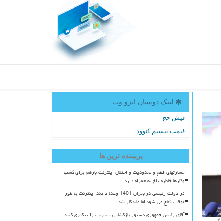
لینک دوستان ایزو وب
فیش حج
قیمت بیسیم کنوود
پربیننده ترین ها
خسارتهای قطع و محدودیت و اختلال اینترنت بازهم برای کسب
وکارها خاطره تلخ به همراه دارد
در دولت رئیسی در بحران 1401 وعده دادند اینترنت به طور
موقت قطع می شود اما ماندگار شد
آقای رئیس جمهوری دستور بازگشایی اینترنت را پیگیری کنید