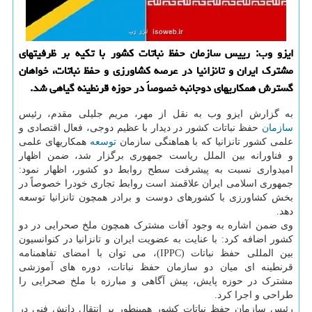
ایزو وب: رییس سازمان حفظ نباتات کشور با تکیه بر ظرفیتهای
مشترک ایران و تانزانیا در عرصه کشاورزی و حفظ نباتات، خواهان
گسترش همکاریهای دوجانبه خصوصاً در حوزه قرنطینه گیاهی شد.
به گزارش ایزو وب به نقل از مهر، مریم جلیلی مقدم، رئیس
سازمان
حفظ نباتات کشور در دیدار با عظیم دوجی، فعال اقتصادی و
علمی کشور تانزانیا که با هماهنگی سازمان
توسعه
همکاریهای علمی
و فناورانه بین الملل ریاست جمهوری برگزار شد، ضمن اظهار
امیدواری نسبت به پیشرفت سطح روابط دو کشور، اظهار نمود:
جمهوری اسلامی ایران علاقمند است روابط تجاری خودرا خصوصاً در
بخش کشاورزی با کشورهای دوست و برادر همچون تانزانیا توسعه
دهد.
وی ضمن اشاره به وجود آفات مشترک همچون ملخ صحرایی در دو
کشور اضافه کرد: با عنایت به عضویت ایران و تانزانیا در کنوانسیون
بین المللی حفظ نباتات (IPPC)، می توان با امضای تفاهمنامه
قرنطینه ای میان دو سازمان حفظ نباتات، دوره های آموزشی
مشترک در حوزه پایش، پیش آگاهی و مبارزه با ملخ صحرایی را
طراحی و اجرا کرد.
رئیس سازمان حفظ نباتات کشور همینطور بر انتقال دانش فنی در