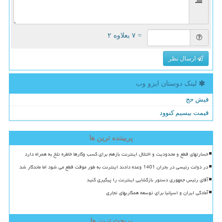
= ۷ بعلاوه ۲
ارسال نظر
لینک دوستان ایزو وب
فیش حج
قیمت بیسیم کنوود
پربیننده ترین ها
خسارتهای قطع و محدودیت و اختلال اینترنت بازهم برای کسب وکارها خاطره تلخ به همراه دارد
در دولت رئیسی در بحران 1401 وعده دادند اینترنت به طور موقت قطع می شود اما ماندگار شد
آقای رئیس جمهوری دستور بازگشایی اینترنت را پیگیری کنید
آمادگی ایران و اسپانیا برای توسعه همکاریهای تجاری
پربحث ترین ها