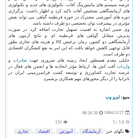
عرصه سیستم های مانیتورینگ آفات، تکنولوژی های جدید و تکنولوژی
های آزمایشگاهی تشخیص آفات تاکید کرد و اظهار داشت: برگزاری
دوره های آموزشی مشترک در حوزه قرنطینه گیاهی می تواند نقش
مؤثری در پیشرفت توان تخصصی دو طرف داشته باشد.
وی ضمن اشاره به اهمیت تسهیل تجارت اضافه کرد: در صورت
پذیرش متقابل گواهی های قرنطینه ای و نتایج آزمون های
آزمایشگاهی دو کشور، زمان ترخیص کالا و هزینه های تجاری بطور
قابل توجهی کاهش خواهد یافت که این امر به نفع کنشگران اقتصادی
دو طرف است.
جلیلی مقدم همینطور ایجاد زمینه های ضروری جهت
صادرات
و
واردات
آفت کش ها، ارتباط مؤثر اتحادیه ها و انجمن های فعال در
عرصه تجارت کشاورزی و توسعه کشت فراسرزمینی ایران در
تانزانیا را از دیگر محورهای مهم همکاری برشمرد.
منبع:
ایزو وب
1404/11/27
08:26:50
232
5
/
5.0
تگهای خبر:
آزمایشگاه
,
آموزش
,
اقتصاد
,
تجاری