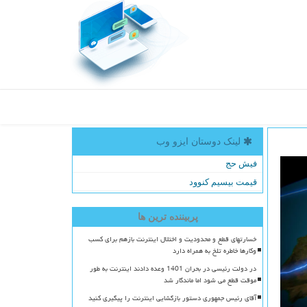
لینک دوستان ایزو وب
فیش حج
قیمت بیسیم کنوود
پربیننده ترین ها
خسارتهای قطع و محدودیت و اختلال اینترنت بازهم برای کسب
وکارها خاطره تلخ به همراه دارد
در دولت رئیسی در بحران 1401 وعده دادند اینترنت به طور
موقت قطع می شود اما ماندگار شد
آقای رئیس جمهوری دستور بازگشایی اینترنت را پیگیری کنید