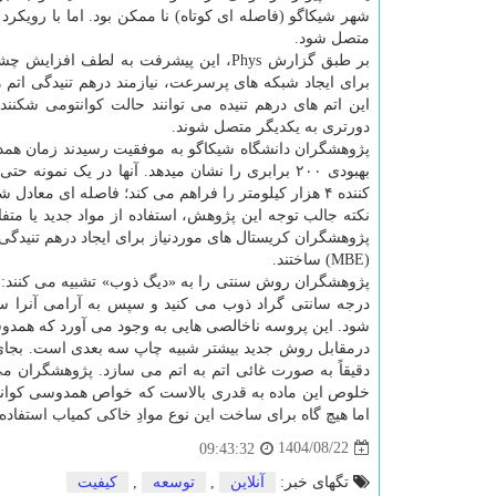
شهر شیکاگو (فاصله ای کوتاه) نا ممکن بود. اما با رویکرد
متصل شود.
بر طبق گزارش Phys، این پیشرفت به لط
برای ایجاد شبکه های پرسرعت، نیازمند درهم تنیدگی اتم
این اتم های درهم تنیده می توانند حالت کوانتومی شکنند
دورتری به یکدیگر متصل شوند.
کننده ۴ هزار کیلومتر را فراهم می کند؛ فاصله ای معادل شیکاگو تا کلمبیا.
نکته جالب توجه این پژوهش، استفاده از مواد جدید یا مت
(MBE) ساختند.
درجه سانتی گراد ذوب می کنید و سپس به آرامی آنرا سر
شود. این پروسه ناخالصی هایی به وجود می آورد که همدوس
درمقابل روش جدید بیشتر شبیه چاپ سه بعدی است. بجای ذو
دقیقاً به صورت غائی اتم به اتم می سازد. پژوهشگران می گو
خلوص این ماده به قدری بالاست که خواص همدوسی کوانتوم
اما هیچ گاه برای ساخت این نوع موادِ خاکی کمیاب استفاده 
1404/08/22
09:43:32
تگهای خبر:
آنلاین
,
توسعه
,
كیفیت