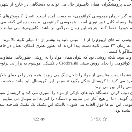
 جدید پژوهشگران، همان کامپیوتر حال می تواند به دستگاهی در خارج از شهری 
ف افزایش چشم گیر «زمان همدوسی کوانتومی» به دست آمده است. اتصال کامپیوترهای 
 ها بوسیله کابل فیبر نوری است. همدوسی کوانتومی به مدت زمانی گفته می
ه خودرا حفظ کنند. هرچه این زمان طولانی تر باشد، کامپیوترها می توانند د
پژوهشگران دانشگاه شیکاگو به موفقیت رسیدند زمان همدوسی اتم های اربیوم را از ۰.۱ میلی ثانیه به بیشت
بهبودی ۲۰۰ برابری را نشان میدهد. آنها در یک نمونه حتی به زمان ۲۴ میلی ثانیه دست پیدا کردند که بطور نظری امکان اتصال
فاوت نبود، بلکه روشی بود که بتوان همان مواد را به روشی بطورکامل متفاو
پژوهشگران کریستال های موردنیاز برای ایجاد درهم تنیدگی کوانتومی را بجای روش سنتی Czochralski با تکنیکی موسو
د می کنید تا کریستال شکل بگیرد.» سپس این کریستال باید مانند مجسمه 
ی را از بین می برند.
ب کردن، دستگاه لایه های نازکی از مواد را اسپری می کند و کریستال مورد 
یند: «ما از هیچ آغاز می نماییم و دستگاه را اتم به اتم مونتاژ می نماییم. ک
ی این اتم ها فوق العاده می شود.» بااینکه این تکنیک یک تکنیک شناخته ش
نشده بود.
422
5
/
5.0