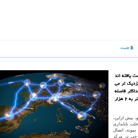
اقتصاد
ت یافته اند
نزدیک تر می
اکثر فاصله
اتصال کامپیوترهای کوانتومی به یکدیگر را از چند کیلومتر به ۲ هزار
و، پیش ازاین،
لت ناپایداری
نمونه، اتصال
رجی در مرکز