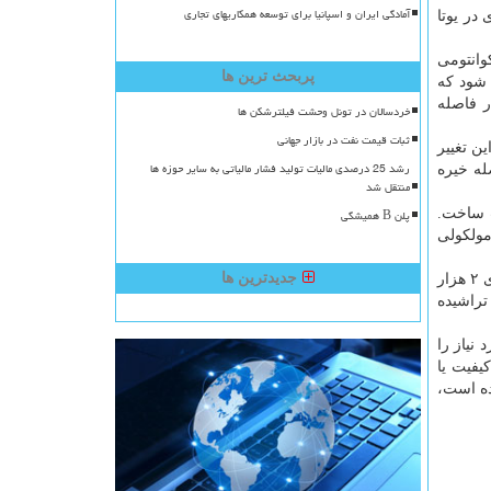
آمادگی ایران و اسپانیا برای توسعه همکاریهای تجاری
در یوتا
کوانتومی
پربحث ترین ها
 شود که
ر فاصله
خردسالان در تونل وحشت فیلترشکن ها
ثبات قیمت نفت در بازار جهانی
ر از ۱۰ میلی ثانیه بالا برند. این تغییر
رشد 25 درصدی مالیات تولید فشار مالیاتی به سایر حوزه ها
 در فاصله خیره
منتقل شد
ت ساخت.
پلن B همیشگی
م به برآرایی پرتو-مولکولی
جدیدترین ها
پژوهشگران روش سنتی را به «دیگ ذوب» تشبیه می کنند: «شما نسبت مناسبی از مواد را داخل دیگ می ریزید، همه چیز را در دمای بالای ۲ هزار
تراشیده
نیاز را
یفیت یا
ده است،