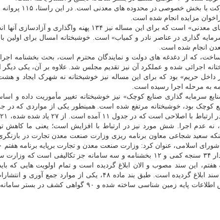
وی اضافه کرد: یکی دیگر از موارد در حوزه معدن، با مشارکت با ب
وی اظهار داشت: بحث دیگر، «تعیین تکلیف واگذاری پهنه های معدنی» است که برای این مساله نیز ۱۳۴ پهنه واگذار
مایه گذاری در عناصر نادر و کمیاب» است. خوشبختانه امسال برای اولین با
 معدن انجام شده است.
خت، که از دغدغه های دولت و نمایندگان محترم است، بحث بخشنامه اجرا
انه اجرائی شده و عملکرد آن نیز تقدیم مجلس شد. علاوه بر آن، یکی دیگر ا
داخل حریم» بود که برای این مساله نیز خوشبختانه نه شهرک ایجاد و ه
امه به مرحله اجرا رسیده است.
صنایع سرمایه گذاری صنایع کوچک» نیز خوشبختانه تغییر مأموریت داده و اساس
یع کوچک بود، خوشبختانه مرتفع شده است. همینطور یکی از مواردی که در ج
گذ
م، نه عدم اجرا. شش مورد نیز در ارتباط با افزایش است؛ یعنی ما کاهش تو
اینکه سعید شجاعی معاون برنامه ریزی وزارت صنعت معدن تجارت در بازنگری
جز تکالیفی است که به آن ابلاغ گردیده است و از این مقدار ۳۴ سنجه کمی و ۱۲ بخشنامه و سه سامانه جز تکالیفی است ک
 هفتم، این سند مصوب و الان ابلاغ گردیده است و تمام اولویت هایی که باید
سیاست گذاری و راهبردهای اصلی تعیین می شد، در این سند ابلاغ گردیده است. طبق بند ماده ۴۸، یکی از موارد ج
اطلاعات پایه زمین شناسی بوده که خوشبختانه ۸۰ گزارش اطلاعات پایه زمین شناسی ساخته شده و ۹۰ گواهی 