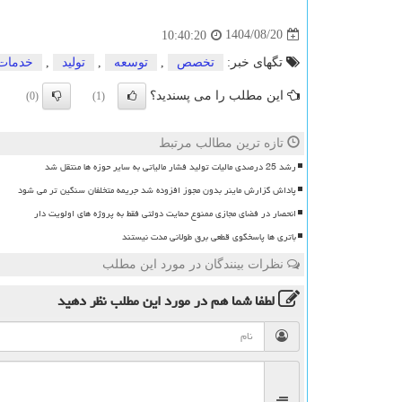
1404/08/20
10:40:20
تگهای خبر:
تخصص
,
توسعه
,
تولید
,
خدمات
این مطلب را می پسندید؟
(0)
(1)
تازه ترین مطالب مرتبط
رشد 25 درصدی مالیات تولید فشار مالیاتی به سایر حوزه ها منتقل شد
پاداش گزارش ماینر بدون مجوز افزوده شد جریمه متخلفان سنگین تر می شود
انحصار در فضای مجازی ممنوع حمایت دولتی فقط به پروژه های اولویت دار
باتری ها پاسخگوی قطعی برق طولانی مدت نیستند
نظرات بینندگان در مورد این مطلب
لطفا شما هم
در مورد این مطلب
نظر دهید