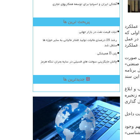
آمادگی ایران و اسپانیا برای توسعه همکاریهای تجاری
پربحث ترین ها
 بعضی از این آمار را ارایه دهم، در حوزه اکتشاف بالاتر از ۸۰ درصد عملکرد
ثبات قیمت نفت در بازار جهانی
 برش سال اولی که
اشته ایم، بدین سبب که در عمل
رشد 25 درصدی مالیات تولید فشار مالیاتی به سایر حوزه ها
منتقل شد
 عملکرد
پلن B همیشگی
مل صورت
چالش جایگزینی سوخت های فسیلی در سایه بحران تنگه هرمز
 صنعتی»
 برنامه
این سند
جدیدترین ها
و ابلاغ
سعه زنجیره
ل گذاری
 حوزه صنعت و معدن» است که باید سالانه ۱۰ درصد ساخت داخل
هم وجود
یه زمین شناسی»