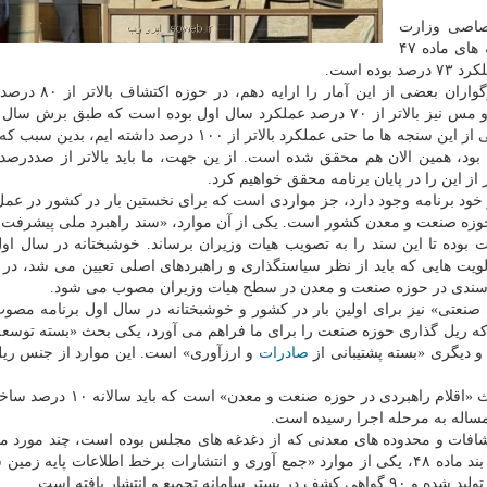
صاصی وزارت
سمت عملکرد این وزارت خانه ۶۰ بوده است و در سنجه های ماده ۴۷
ه است.
شجاعی اضافه کرد: بعنوان مثال، اگر بخواهم خدمت بزرگواران
داشتیم. همین طور بعنوان برش سال اول، در حوزه فولاد و مس نیز بالاتر از ۷۰ درصد عملکرد سال اول بوده است که طبق
باید انجام می شد. در آلومینیوم نیز به همین شکل، در بعضی از این سنجه ها ما حتی عملکرد بالاتر از ۱۰۰ درصد د
ود، همین الان هم محقق شده است. از ین جهت، ما باید بالاتر از صددرصد
ر از این را در پایان برنامه محقق خواهیم کرد.
 خود برنامه وجود دارد، جز مواردی است که برای نخستین بار در کشور در ع
حوزه صنعت و معدن کشور است. یکی از آن موارد، «سند راهبرد ملی پیشرفت
بوده تا این سند را به تصویب هیات وزیران برساند. خوشبختانه در سال اول
لویت هایی که باید از نظر سیاستگذاری و راهبردهای اصلی تعیین می شد، در 
اب، سندی در حوزه صنعت و معدن در سطح هیات وزیران مصوب می شود.
عتی» نیز برای اولین بار در کشور و خوشبختانه در سال اول برنامه مصوب 
ل ماده ۱۱۹ و جز مواردی است که ریل گذاری حوزه صنعت را برای ما فراهم می آورد، یکی بحث «بسته تو
 دیگری «بسته پشتیبانی از
صادرات
و ارزآوری» است. این موارد از جنس ری
وی بیان کرد: علاوه بر این چهار مورد، پنجمین مورد نیز بحث «اقلام راهبردی در
ن مساله به مرحله اجرا رسیده است.
تشافات و محدوده های معدنی که از دغدغه های مجلس بوده است، چند مورد م
دارد که گزارش آنرا خدمت نمایندگان ارایه می دهم. طبق بند ماده ۴۸، یکی از موارد «جمع آوری و انتشارات برخط اطلاعات پا