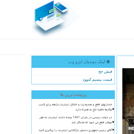
لینک دوستان ایزو وب
فیش حج
قیمت بیسیم کنوود
پربیننده ترین ها
خسارتهای قطع و محدودیت و اختلال اینترنت بازهم برای کسب
وکارها خاطره تلخ به همراه دارد
در دولت رئیسی در بحران 1401 وعده دادند اینترنت به طور
موقت قطع می شود اما ماندگار شد
آقای رئیس جمهوری دستور بازگشایی اینترنت را پیگیری کنید