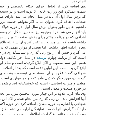
انجام دهد.
وی اضافه کرد: از لحاظ اجرای احکام تخصصی و اخت
که برش سال اول آن باید در عمل انجام می شد، دارای عملکرد ۷۳ درصد بود
اهدافی که در برنامه هفتم برای بخش صنعت تدوین شده ب
داشته باشیم که این مساله باید تغییر کند و ان شاءالله بالات
وی در ادامه اظهار داشت: اما بعضی از موارد مهمی که در
می گیرد و جنس آن از نوع ریل گذاری و سیاستگذاری در 
است که از برنامه چهارم
توسعه
در عمل جز تکالیف دولت 
هفتم، این سند مصوب و الان ابلاغ گردیده است و تمام او
ابلاغ گردیده است. این اولین دفعه است که بعد از انقل
شجاعی گفت: علاوه بر آن، «سند ملی توسعه خوشه های صن
گردید. دو مورد دیگر که ذی
معادن و فلزات اساسی» است که خوشبختانه انجام شده، و
در حوزه صنعت و معدن است.
آنها افزایش یابد. این ریل گذاری نیز انجام شده و الان ای
شجاعی با اشاره به حوزه معدن، اضافه کرد: در حوزه اک
بوده که خوشبختانه ۸۰ گزارش اطلاعات پایه زمین شناسی تولید شده و ۹۰ گواهی کشف در بستر سامانه تجمیع و انتشار یافته است.