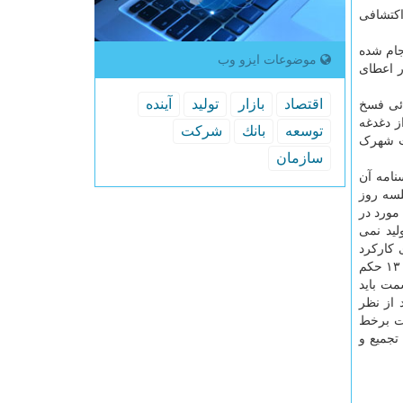
خش خصوصی در محدوده های معدنی است. در این راستا، ۱۱۵ پروانه اکتشافی
ی و آزادسازی آنها انجام شده
موضوعات ایزو وب
ر اعطای
اقتصاد
بازار
تولید
آینده
ئی فسخ
ز دغدغه
توسعه
بانك
شركت
شت شهرک
سازمان
نامه آن
لسه روز
شته عنوان شد و خواستم اشاره ای به آن داشته باشم، در ارتباط با اصلاحی است که در جدول ۱۱ آمده است. از ۲۷ یاد شده شده، ۲۱ مورد در
لید نمی
 کارکرد
یک ساله دولت در اجرای برنامه هفتم پیشرفت، در مجلس شورای اسلامی، عنوان کرد: وزارت صنعت معدن و تجارت برپایه برنامه هفتم ۱۳۰ حکم
ه وزارت سمت باید
 از نظر
مع آوری و انتشارات برخط
کشف در بستر سامانه تجمیع و