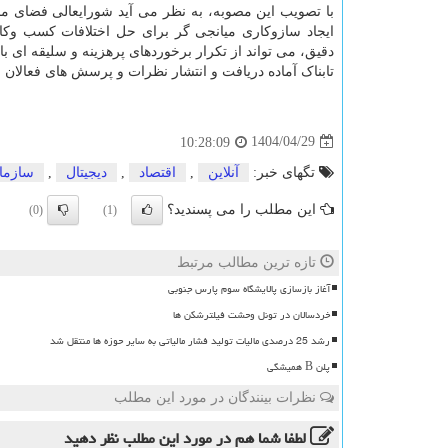
با تصویب این مصوبه، به نظر می آید شورایعالی فضای مجا
ایجاد سازوکاری میانجی گر برای حل اختلافات کسب وکار
دقیق، می تواند از تکرار برخوردهای پرهزینه و سلیقه ای با
تابناک آماده دریافت و انتشار نظرات و پرسش های فعالان 
1404/04/29
10:28:09
تگهای خبر:
آنلاین
,
اقتصاد
,
دیجیتال
,
سازما
این مطلب را می پسندید؟
(0)
(1)
تازه ترین مطالب مرتبط
آغاز بازسازی پالایشگاه سوم پارس جنوبی
خردسالان در تونل وحشت فیلترشکن ها
رشد 25 درصدی مالیات تولید فشار مالیاتی به سایر حوزه ها منتقل شد
پلن B همیشگی
نظرات بینندگان در مورد این مطلب
لطفا شما هم
در مورد این مطلب
نظر دهید