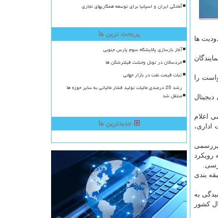
آمادگی ایران و اسپانیا برای توسعه همکاریهای تجاری
پربحث ترین ها
ودیت ها
آغاز بازسازی پالایشگاه سوم پارس جنوبی
ایندگان
خردسالان در تونل وحشت فیلترشکن ها
ثبات قیمت نفت در بازار جهانی
 پاسخ دستگاه طرف درخواست را
رشد 25 درصدی مالیات تولید فشار مالیاتی به سایر حوزه ها
منتقل شد
ی دیجیتال
 اعلام
جدیدترین ها
 اداری،
یررسمی
 رویکرد
رسی.
قه بندی
یدگی به
ال کشور