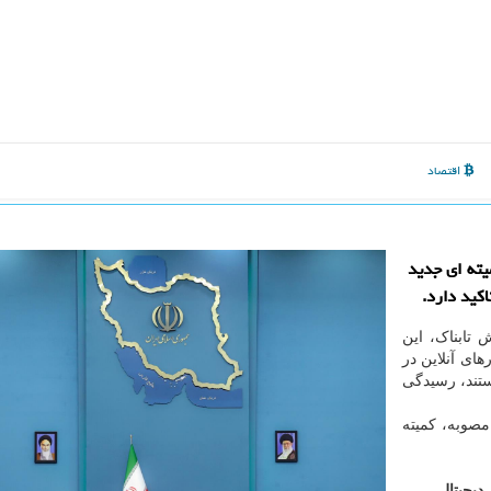
اقتصاد
یته ای جدید
کید دارد.
 تابناک، این
ی آنلاین در
هستند، رسیدگی
صوبه، کمیته
دیجیتال