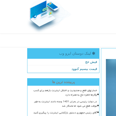
لینک دوستان ایزو وب
فیش حج
قیمت بیسیم کنوود
پربیننده ترین ها
خسارتهای قطع و محدودیت و اختلال اینترنت بازهم برای کسب
وکارها خاطره تلخ به همراه دارد
در دولت رئیسی در بحران 1401 وعده دادند اینترنت به طور
موقت قطع می شود اما ماندگار شد
آقای رئیس جمهوری دستور بازگشایی اینترنت را پیگیری کنید