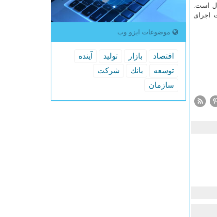
ال است.
ت اجرای
موضوعات ایزو وب
اقتصاد
بازار
تولید
آینده
توسعه
بانك
شركت
سازمان