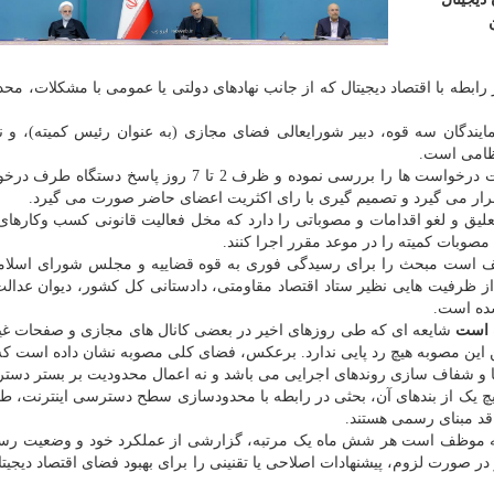
بطه با اقتصاد دیجیتال که از جانب نهادهای دولتی یا عمومی با مشکلات، محد
یندگان سه قوه، دبیر شورایعالی فضای مجازی (به عنوان رئیس کمیته)، و نم
تظامی است.
بر مبنای ماده ۵، دبیرخانه کمیته موظف است با قید فوریت درخواست ها را بررسی نموده و ظرف 2 تا 7 روز
 قرار می گیرد و تصمیم گیری با رای اکثریت اعضای حاضر صورت می گیرد.
 ماده 8، صلاحیت تعلیق و لغو اقدامات و مصوباتی را دارد که مخل فعالیت قانونی کسب وکارها
صوبات کمیته را در موعد مقرر اجرا کنند.
 است مبحث را برای رسیدگی فوری به قوه قضاییه و مجلس شورای اسلامی
ز ظرفیت هایی نظیر ستاد اقتصاد مقاومتی، دادستانی کل کشور، دیوان عدالت
ده است.
ه است
شایعه ای که طی روزهای اخیر در بعضی کانال های مجازی و صفحات غ
 این مصوبه هیچ رد پایی ندارد. برعکس، فضای کلی مصوبه نشان داده است که
ها و شفاف سازی روندهای اجرایی می باشد و نه اعمال محدودیت بر بستر دست
هیچ یک از بندهای آن، بحثی در رابطه با محدودسازی سطح دسترسی اینترنت، طب
اقد مبنای رسمی هستند.
 سند، کمیته موظف است هر شش ماه یک مرتبه، گزارشی از عملکرد خود و وضعیت رس
 صورت لزوم، پیشنهادات اصلاحی یا تقنینی را برای بهبود فضای اقتصاد دیجیت