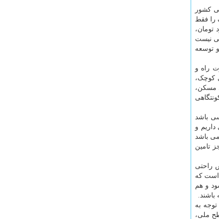
عی کشور
 را فقط
ط در ۱۸ کلان شهر ایران قریب به ۴۵ هزار میلیارد تومان،
قی نیست
و توسعه
ت راه و
ر روستاها، شهرهای کوچک،
صره ۲ ماده قانون جهش تولید مسکن،
صد به مجموع ظرفیت سکونتگاهی
تحول اساسی باشد
ای داریم و
می باشد
ز تامین
س راحتی
 است که
د و هم
باشند.
وجه به
طح ملی،