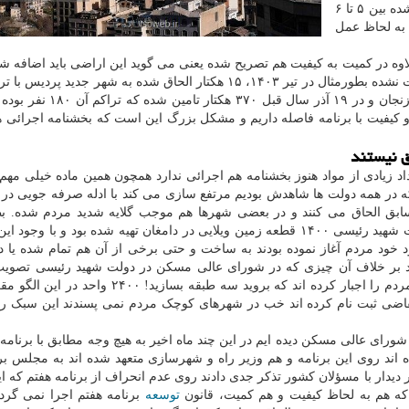
هزار هکتار تحویل داده می شده اما عددی که تحویل داده شده بین ۵ تا ۶
 به لحاظ عمل
وه در کمیت به کیفیت هم تصریح شده یعنی می گوید این اراضی باید اضافه شود
یعنی ۴ برابر آن چیزی که در برنامه اجازه داده شده یا در زنجان و در ۱۹ آذ
و کیفیت با برنامه فاصله داریم و مشکل بزرگ این است که بخشنامه اجرائی هن
ق نیستند
د زیادی از مواد هنوز بخشنامه هم اجرائی ندارد همچون همین ماده خیلی مهم 
 در همه دولت ها شاهدش بودیم مرتفع سازی می کند با ادله صرفه جویی در ه
 سابق الحاق می کنند و در بعضی شهرها هم موجب گلایه شدید مردم شده. ب
نماینده دامغان هفته قبل از این روند گلایه نمود که در دولت شهید رئیسی ۱۴۰۰ قطعه زمین ویلایی در دامغان تهیه شده بود و با 
ود خود مردم آغاز نموده بودند به ساخت و حتی برخی از آن هم تمام شده یا
 بر خلاف آن چیزی که در شورای عالی مسکن در دولت شهید رئیسی تصویب 
گردیده بود آمده اند این را مبدل کرده اند به سه طبقه و مردم را اجبار کرده اند که بروید سه طبقه ب
صورت آپارتمانی که از اینها فقط ۳۹۰ نفر متقاضی ثبت نام کرده اند خب در شهرهای کوچک مردم نمی پسندند این سب
ورای عالی مسکن دیده ایم در این چند ماه اخیر به هیچ وجه مطابق با برنامه
ده اند روی این برنامه و هم وزیر راه و شهرسازی متعهد شده اند به مجلس بر
دیدار با مسؤلان کشور تذکر جدی دادند روی عدم انحراف از برنامه هفتم که ای
ت که هم به لحاظ کیفیت و هم کمیت، قانون
توسعه
برنامه هفتم اجرا نمی گردد.