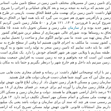
رای تامین زمین از مسیرهای مختلف تامین زمین در سطح تامین ملی، استانی
ین نشدیم که برنامه به نتیجه برسد و بعد کارهای عملیاتی و اجرائی را شروع نم
ین زمین وجود دارد اظهار داشت: تامین زمین برای نهضت ملی فقط الحاق نیست. بازبینی در طرح
 زمین و بازآفرینی شهری هم صورت می گیرد که باید همه اینها در الحاق درنظ
شود. ما مجموعاً از مهر ۱۴۰۰ که نهضت ملی مسکن را شروع کردیم تا فروردین ۱۴۰۴، ۱۲۱ هزار و ۵۰۰ هکت
سازمان
ملی زمین و مسکن 
ر طرح جامع افزوده شده و ۴۰ هزار هم الحاق به روستاها بوده. شورای عالی شهرسازی از منظم ترین شوراهای کش
۴ سال از طرح جامع مسکن عقب هستیم و باید این طرح ۴ سال پیش تهیه می شده. ما نمی توانیم الگوی ساز و ساخت را تحمیل نم
اضی کشور نیست. ما مکلف به اجرای قانون هستیم اما وقتی از سطح طرح به س
. ما باید دقت نماییم که تامین زمین منجر به تولید رانت نشود و به گروه
 طبقه بسازیم یا ویلایی چون هر شهر اقتضای خودش را دارد. یک تفکری است
اقعیت این است که چه بخواهیم و چه نه زمین نسبت به افزایش جمعیت بیش
حرف از تامین زمین میزنیم باید داخل و هم خارج شهر را درنظر بگیریم و حتما باید به مکان 
ز با ارائه توضیحاتی اظهار داشت: در رسانه و فضای مجازی بحث هایی می
اریم مثل این که می گویند شما همان دست فرمان دولت های قبل هستید.
وی اضافه کرد: در دهه ۸۰ که اوج ساختن مسکن مهر بود، سازمان زمین و مسکن ۵ هزار زمین تحویل داد. از زمان ابلاغ قان
ما به غیر از شهرک سازی ها که ورود کر
مربع صحبت می شود که عدد واقعی این به استناد قانون، ۹۱ درصد داخل اراضی شهرهای ما هستند. دولت و سازمان زمین و مسکن
۶۰ هزار میلیارد تومان برای روبناها و هزینه های آماده