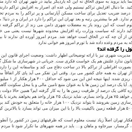
باید بروید به سوی الحاق نه این که باردیگر بیایید در شهر تهران که دارد م
. ما دنبال افزایش تراکم نیستیم ولی عده ای اصرار به افزایش تراکم دارند.
کشوری که نرخ تورمش سالیانه ۴۰ درصد است سالی ۴۰ درصد ضریب تعدیل برای ساخت مسکن آپارتمانی و پر تراکم را به مر
رد. قم ما بیشترین رتبه و بعد تهران این تراکم را دارد در ایران و در دنیا! 
 است که این روند باز به معضلات شهری دامن می زند از تراکم گرفته ت
کید دارند که سیاست وزارت راه افزایش محدوده شهرها نیست یعنی می خو
 از آن چه که در الحاق است خواهد شد. مردم امروز آورده ای ندارند تا بر
به مردم وعده داده شد با تورم امروز هم خوانی ندارد
ل را گرفته اند؟
 مدیریت شهری نیز با ارائه توضیحاتی اظهار داشت: وضعیت اجرای قانون این
 قانون ندارد علتش هم یک خواست فکری ست. جریانی در شهرسازی ما شکل گ
ورت افراطی از تراکم بالا در ساخت دفاع می کند و متاسفانه این را دارد 
 تهران به همه جای کشور می برد. وقتی این تفکر می آید پای کار اتفاقاً م
 آیا یک درصد این زمین ها یا به عنوان منبع تامین مالی و یا محل سکونت گاهی
ه کافی یک درصد از ظرفیت زمین ها را به کار گرفته ایم؟ همین حالا دولت ب
که تمرکز کند بر اجرای برنامه می آید اعلام می کند که می خواهد ۷۵ هزار واحد بسازم، شاید نزدیک ۲۵ هزار واحد 
سرانگشتی حداقل ۲۰۰ تا ۲۵۰ همت باید وزارت راه و شهرسازی زمین بفروشد تا بتواند نزدیک ۱۰۰ هزار خانه را متع
اجاره. این را چگونه می خواهد بخرد و توزیع کند؟ حداقل ۵۰۰ هزار قطعه زمین باکیفیت بالا را با این میزان می تواند بسازد با بالا
کتار تهران اصلاً زیاد نیست معلوم است که ظرفیتهای زمین در کشور را آنطور 
گرمسار، میرجاوه و ماهان و.... باید در همه شهرهای ما تکرار شود تا مردم