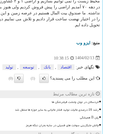
در دهه ۷۰ آمدیم اراضی را پیش فروش کردیم ولی 
نداشته. ما صندوق بیت المال هستیم در عرصه زمین و این
تحویل داده ایم.
منبع:
ایزو وب
1404/02/13
10:38:15
تگهای خبر:
اقتصاد
,
بانك
,
توسعه
,
تولید
این مطلب را می پسندید؟
(0)
(1)
تازه ترین مطالب مرتبط
خردسالان در تونل وحشت فیلترشکن ها
رشد 25 درصدی مالیات تولید فشار مالیاتی به سایر حوزه ها منتقل شد
پلن B همیشگی
چالش جایگزینی سوخت های فسیلی در سایه بحران تنگه هرمز