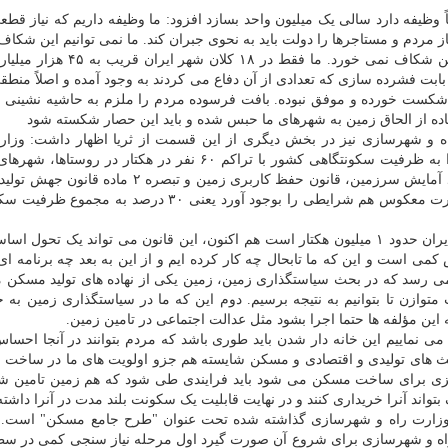
ظیفه دارد سالی یک میلیون واحد بسازد افزود: ما وظیفه داریم که نیاز قط
از مردم و مستاجرها را دولت باید به نحوی جبران کند. ما نمی توانیم این شکاف
با الحاق بافت فرسوده پر نماییم چون مقیاسش اصلاً به این شکاف نمی خورد. ما فق
ابت فشرده سازی که تعدادی از آن دفاع می کردند به وجود آمده و اصلاً منط
شکست خورده و موفق نبوده. بافت فرسوده مردم را ملزم به حاشیه نشینی 
اده از الحاق زمین به شهرهای ما حبس شده و باید این حصار شکسته شود
 و شهرسازی نیز در بخش دیگری از این قسمت از ثریا اظهار داشت: وزار
شهرسازی طبق قانون مکلف است که ۳۳۰ هزار هکتار را به ظرفیت سکونتگاهی کشور با تراکم ۶۰ نفر در هکتار د
مناطق مرزی و شهرک سازی با چند ملاحظه و رعایت سند آمایش سرزمین، قانون حفظ کاربری زمین و تب
برنامه ریزی و اقدام نماید و همین طور برای تسهیل مهاجرت معکوس هم شرایطی را بوجود آورد یعنی ۳۰ در
وی در این زمینه اشاره کرد: اگر بگوییم که این مقدار در ایران حدود ۱ میلیون هکتار است هم اکنون، این قانون می تواند یک 
فی اما این ۳۳۰ هزار هکتار بخش کمی است و این که ما تابحال چه کار کرده ایم و از این به بعد چه برنامه 
 می رسد که در بحث سیاستگذاری زمین، زمین یکی از نهاده های تولید مسکن 
متوازن تا بتوانیم به نتیجه برسیم. دوم این که ما در سیاستگذاری زمین به ج
ه این مؤلفه ها حتما اجرا بشود مثل عدالت اجتماعی در تامین زمین.
 نماییم این خانه دار شدن باید طوری باشد که مردم بتوانند در آنجا احسا
 های تولیدی و اقتصادی و مسکن شایسته هم جزو اولویت های ما در ساخت
ی برای ساخت مسکن می شود باید فرایندی طی شود که هم زمین تامین شو
ند آنرا خریداری کنند و در نهایت قابلیت یک سکونت بلند مدت در آنرا داشته 
 وزارت راه و شهرسازی گذاشته شده تحت عنوان "طرح جامع مسکن" است. ت
رت راه و شهرسازی برای شروع آن صورت گیرد اول مرحله نیاز سنجی کمی در س