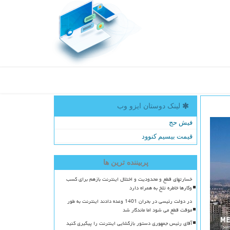
لینک دوستان ایزو وب
فیش حج
قیمت بیسیم کنوود
پربیننده ترین ها
خسارتهای قطع و محدودیت و اختلال اینترنت بازهم برای کسب
وکارها خاطره تلخ به همراه دارد
در دولت رئیسی در بحران 1401 وعده دادند اینترنت به طور
موقت قطع می شود اما ماندگار شد
آقای رئیس جمهوری دستور بازگشایی اینترنت را پیگیری کنید