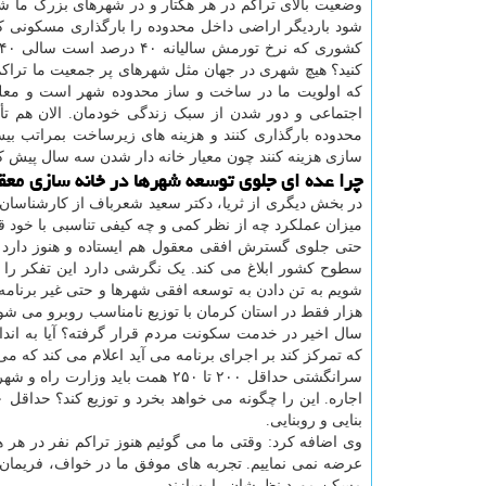
وضعیت بالای تراکم در هر هکتار و در شهرهای بزرگ ما شما 
شود باردیگر اراضی داخل محدوده را بارگذاری مسکونی کنید
کنید؟ هیچ شهری در جهان مثل شهرهای پر جمعیت ما تراکم ندا
که اولویت ما در ساخت و ساز محدوده شهر است و معلوم
اجتماعی و دور شدن از سبک زندگی خودمان. الان هم تأ
محدوده بارگذاری کنند و هزینه های زیرساخت بمراتب بیش
سازی هزینه کنند چون معیار خانه دار شدن سه سال پیش که 
چرا عده ای جلوی توسعه شهرها در خانه سازی معقو
در بخش دیگری از ثریا، دکتر سعید شعرباف از کارشناسان
میزان عملکرد چه از نظر کمی و چه کیفی تناسبی با خود
حتی جلوی گسترش افقی معقول هم ایستاده و هنوز دارد بص
سطوح کشور ابلاغ می کند. یک نگرشی دارد این تفکر را از
هزار فقط در استان کرمان با توزیع نامناسب روبرو می شود.
سال اخیر در خدمت سکونت مردم قرار گرفته؟ آیا به انداز
بنایی و روبنایی.
وی اضافه کرد: وقتی ما می گوئیم هنوز تراکم نفر در هر ه
عرضه نمی نماییم. تجربه های موفق ما در خواف، فریمان، 
مسکن مورد نظرشان را بسازند.