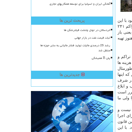
آمادگی ایران و اسپانیا برای توسعه همکاریهای تجاری
 با این
پربحث ترین ها
فاکتورهای کیفی مثل تراکم نفر در هکتار و… که اینها رعایت نشده بطورمثال در تیر ۱۴۰۳، ۱۵ هکتار الحاق شده به شهر جدید پردیس با تراکم ۲۴۱
خردسالان در تونل وحشت فیلترشکن ها
ر سال قبل ۳۷۰ هکتار تامین شده که تراکم آن ۱۸۰ نفر بوده یعنی باز
ثبات قیمت نفت در بازار جهانی
وز تهیه
رشد 25 درصدی مالیات تولید فشار مالیاتی به سایر حوزه ها
منتقل شد
تراکم و
پلن B همیشگی
زینه ها
طورمثال
وجود این که اینها
جدیدترین ها
 در شرف
و ابلاغ
سازید! ۲۴۰۰ واحد در این الگو مقرر است
ک را ولی ما
 نیست و
ای اجرا
ن قانون
 با این