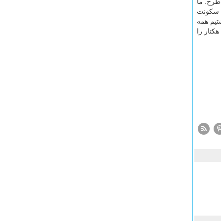
م برای طرح. ما
ی سکونت
تیم همه
در توافق با مالکین بخش خصوصی این را افزایش دهیم و هم اکنون هم ۴۶ هزار هکتار را