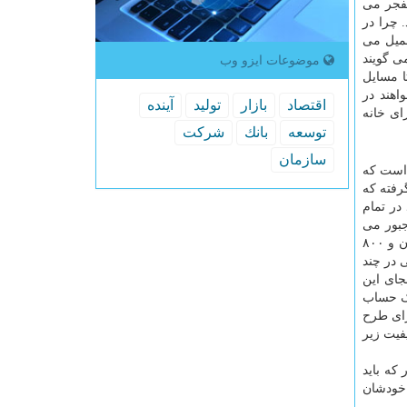
نفجر می
 چرا در
دم تحمیل می
می گویند
موضوعات ایزو وب
ا مسایل
اهند در
اقتصاد
بازار
تولید
آینده
ای خانه
توسعه
بانك
شركت
سازمان
 است که
رفته که
در تمام
جبور می
شویم به تن دادن به توسعه افقی شهرها و حتی غیر برنامه ریزی شده. اینها نتیجه اش این می شود که حداقل ۴۰۰ هزار هکتار از ۱ میلیون و ۸۰۰
 در چند
جای این
هم بخواهند بخرند با یک حساب
لق به خودش کند برای طرح
ترین کیفیت زیر
که باید
 خودشان