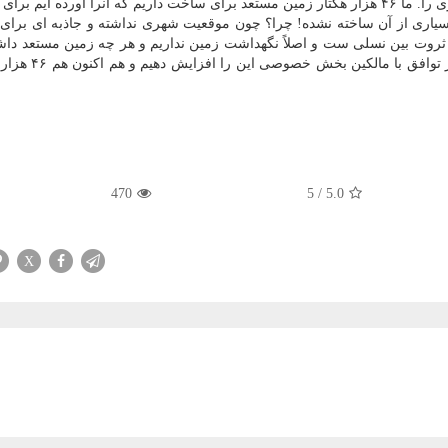
محیط زیست را نمی توانیم بسازیم و اراضی ۱ و ۲ کشاورزی را. ما ۴۶ هزار هکتار زمین مستعد برای ساخت داریم که آنرا آورده ای
هنوز بسیاری از آن ساخته نشده! چرا؟ چون موقعیت شهری نداشته و جاذبه ای برا
 ثروت بین نسلی ست و اصلاً نگهداشت زمین نداریم و هر چه زمین مستعد داش
را در اختیار نهضت ساخت قرار دادیم و تلاش می نماییم 
470
5
/
5.0
X