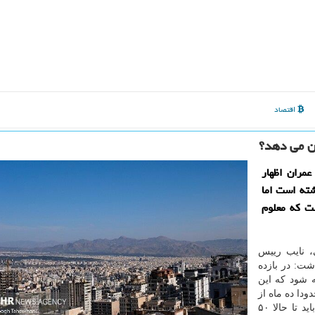
اقتصاد
ن می دهد؟
مران اظهار
هفتم گذشته است اما
ت که معلوم
، نایب رییس
شت: در بازده
رائه شود که این
ر هکتار. الان حدودا ده ماه از
برنامه گذشته که همزمان با شروع دولت هم بوده یعنی باید تا حالا ۵۰