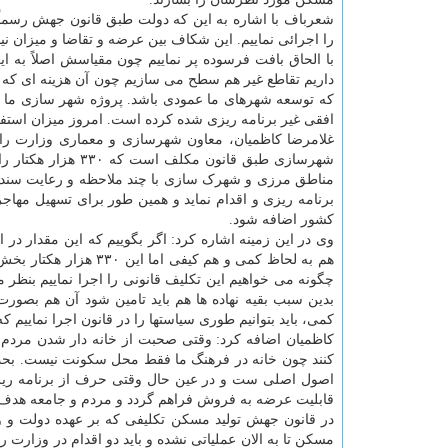
شعرباف با اشاره به این که دولت طبق قانون جهش رسماً و
را اجرائی نماییم. این شکاف بین عرضه و تقاضا و میزان نی
داریم تقاطع غیر هم سطح می سازیم چون آن هزینه ای که ب
که توسعه شهرهای ما عمودی باشد. پروژه شهر سازی ما 
افقی غیر برنامه ریزی شده کرده است. امروز میزان استف
غلامرضا کاظمیان، معاون شهرسازی و معماری وزارت راه
کشور اضافه شود.
هم به لحاظ کمی و هم کی
چگونه می خواهیم این تکلیف قانونی را اجرا نماییم بنظر
بدین سبب بقیه نهاده ها هم باید تامین شود آن هم بصورت 
کمی، باید بتوانیم طوری سیاستها را در قانون اجرا نماییم ک
کاظمیان اضافه کرد: وقتی صحبت از خانه دار شدن مردم می
کنند چون خانه در فرهنگ ما فقط محل سکونت نیست. بحث
اصول اصلی ست و در عین حال وقتی حرف از برنامه ریز
قابلیت عرضه به فروش فراهم گردد و مردم و جامعه هدف بتوا
در قانون جهش تولید مسکن تکلیفی که بر عهده دولت و
مسکن تا به الان عملیاتی نشده و باید دو اقدام در وزا