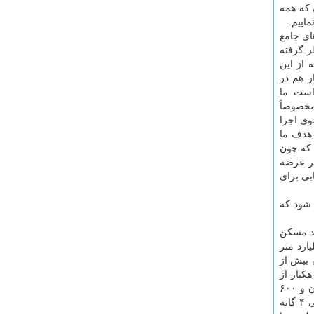
 که همه
اییم.
 های جامع
ر گرفته
ار زمین تامین کردیم که از این
تحویل داده شده. ۱۵ هکتار هم در
ور است. ما
اییم مخصوصاً
وی اجرا
 هدف ما
 که چون
تر عرضه
یابی برای
 شود که
ون جهش تولید مسکن
دیم بیش از ۴۶ هزار هکتار زمین سازمان را آورده ایم برای عرضه. در فضای مجازی از ۱۸ میلیارد متر
 الان بیش از
 سازی نهضت ملی مسکن و اتمام مسکن مهر امسال تکلیف درآمد دارد. ۱۴ هزار هکتار از
اراضی که مورد بحث ماست در تصرفات سکونتگاه های غیر رسمی ست هر چند که سند آن برای سازمان و دولت باشد یعنی یک میلیون و ۶۰۰
هزار هکتار. ما در ارتباط با موضوع زمین بحث های زیادی داریم مثل استثنائات قانونی. قانون جهش تولید مسکن تصریح کرده که اراضی ۴ گانه