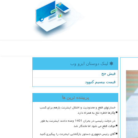
لینک دوستان ایزو وب
فیش حج
قیمت بیسیم کنوود
پربیننده ترین ها
خسارتهای قطع و محدودیت و اختلال اینترنت بازهم برای کسب
وکارها خاطره تلخ به همراه دارد
در دولت رئیسی در بحران 1401 وعده دادند اینترنت به طور
موقت قطع می شود اما ماندگار شد
آقای رئیس جمهوری دستور بازگشایی اینترنت را پیگیری کنید