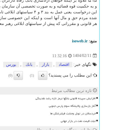
لذا ما علاوه بر اینکه خواهان آزادسازی بانک رفاه کارگرا
و به حکمیت قوه قضائیه و به صورت تخصصی آن سازمان با
شده مردم حق و مال آنها است و اینکه این خصوصی سازی 
هر قانونی و مقرراتی که پیش از سیاستهای ابلاغی رهبر معظ
منبع:
isoweb.ir
1404/02/11
11:32:16
تگهای خبر:
اقتصاد
,
بازار
,
بانك
,
بورس
این مطلب را می پسندید؟
(0)
(1)
تازه ترین مطالب مرتبط
افزایش سپرده قانونی بانکها ترمز تازه رشد نقدینگی
آغاز بازسازی پالایشگاه سوم پارس جنوبی
خردسالان در تونل وحشت فیلترشکن ها
ثبات قیمت نفت در بازار جهانی
نظرات بینندگان در مورد این مطلب