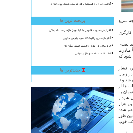
آمادگی ایران و اسپانیا برای توسعه همکاریهای تجاری
چه سریع
پربحث ترین ها
افزایش سپرده قانونی بانکها ترمز تازه رشد نقدینگی
 کارگری
آغاز بازسازی پالایشگاه سوم پارس جنوبی
ید تصدی
خردسالان در تونل وحشت فیلترشکن ها
 مبادرت
ثبات قیمت نفت در بازار جهانی
 و چطور می شود که
، اقشار
جدیدترین ها
تا در زمان
اد بانک رفاه کارگران شد و تا
ت ها از
ارد تومان به
ل شود و
ین هزار
و یا اگر هم شده
مین طور
لاب خوب