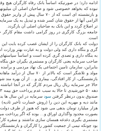
ادامه دارد؛ در صورتیکه اساساً بانک رفاه کارگران هیچ وق
نبوده که بخواهد خصوصی شود و صاحبان اصلی آن میلیونها 
و بازنشسته ای است که از ۷۰ سال پیش از وا
الزامی آنها از حقوق شان کسر شده و تبدیل به یک سرمای
تر اصلاح گردد و این بانک به صاحبان اصلی آن بازگردد.
جامعه بزرگ کارگری در روز گرامی داشت مقام کارگر خو
است.
دولت که بانک کارگران را از ایشان غصب کرده بابت این اق
گری و بنگاه داری کند ولی دولت و به عبارت بهتر وزارت 
صاحب سرمایه یعنی کارگران و مستمری بگیران حق بنگاه دا
بنابراین، سازمان تامین اجتماعی یک نهاد مردمی و برآمده
مولد و تلاشگر است که بالاتر
حالا جز سرمایه ریال ریال مردم کارگر که در آنجا انباش
د
صندوق بدون درنظر گرفتن
سود
سرمایه در این سال ها بده
مانند دیه و مهریه این دین را (روش خسارت تأخیر تادیه) ح
بصورت محدود واگذاری اوراق و… بوده که اگر پرداخت می
مستمری بگیری دغدغه همسان سازی نداشتند و سفره کارگرا
بود چونکه نیمی از جمعیت کشور را کارگران و بازنشستگان