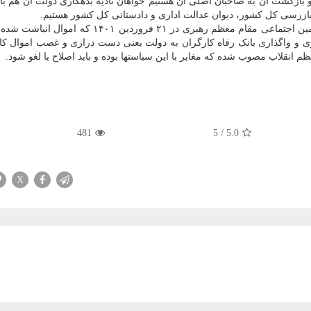
ن و بازگشت آن به صاحبان اصلی آن هستیم خواهان تادیه بدهکاری دولت آن هم با
زرسی کل کشور، دیوان عدالت اداری و دادستانی کل کشور هستیم.
این درخواست یعنی عمل به بند ۳ و ۴ سیاستهای ابلاغی تامین اجتماعی مقام معظم رهبری در ۲۱ فروردین
و واگذاری بانک رفاه کارگران به دولت یعنی دست درازی و غصب اموال کا
م انقلاب مصوب شده که مغایر با این سیاستها بوده و باید اصلاح یا لغو شود.
481
5
/
5.0
X