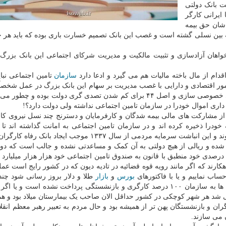
ت بانک دولتی
ایرانی کارگر
ریز حقوق شان حق بیمه
ه بین نسلی گشته است و غصب این بانک تصمیم خسارت باری بوده که باید هر 
اهان آزادسازی و تثبیت مالکیت و مدیریت شرکای اجتماعی این بانک بزرگ
دام از مال باخته مالیات هم می گیرد و ادعا دارد
سازمان
تامین اجتماعی نبا
امور اقتصادی و دارایی با غصب مدیریت بر سهام این بانک بزرگ در عمل شخصاً
به بنگاه داری و تصدی گری کرده است و اساساً سیاستهای خصوصی سازی و اصل ۴۴ برای کم شدن تصدی گری دولت بوده
ری اموال خودرا در سازمان تامین اجتماعی نداشته ولی دولت دارد؟!
 از مشارکت های مالی بیمه شدگان و کارفرمایان و دسترنج چند نسل نیروی کار
 از ۷۰ سال از درآمد ماهانه خودرا ذخیره کرده اند و در سازمان تامین اجتماعی به امانت گذاشته اند 
بازنشستگی، از کار افتادگی، بیماری و… از آن بهره مند شوند و این انباشت سرمایه مردمی از سال ۱۳۳۷ موجب ایج
ته شده و ریالی از هیچ دولتی به آن کمک و مساعدتی نشده و جالب است که دول
هه ۵۰ خورشیدی تا حالا به سبب عدم پرداخت حق بیمه ۳ درصدی خود منطبق با قانون به صندوق تامین اجتماعی خود هزار هزار میلی
کارند که اگر مانند رویه قوه قضائیه در تادیه دیون که در کشور رایج است عم
ساب نماییم و یا با فاکتورهای
بورس
و
بازار
طلا و دلار بروز رسانی شود چند
هزار میلیارد تومان بدهی می شود که هنوز از طرف دولت ها به سازمان ۱۰۰ درصد کارگری و بازنشستگی پرداخت نشده است 
 شد هر شهر کوچکی در کشور حداقل الان صاحب یک بیمارستان میلاد بود و ه
ن و بازنشستگان پهن تر از همیشه بود و حال مردم به تعبیر رهبر معظم انق
 می سازند.