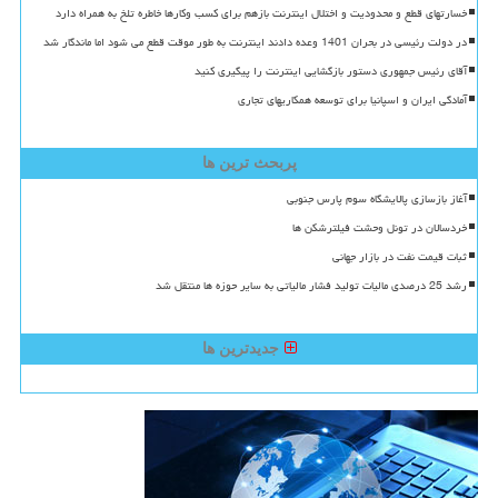
خسارتهای قطع و محدودیت و اختلال اینترنت بازهم برای کسب وکارها خاطره تلخ به همراه دارد
در دولت رئیسی در بحران 1401 وعده دادند اینترنت به طور موقت قطع می شود اما ماندگار شد
آقای رئیس جمهوری دستور بازگشایی اینترنت را پیگیری کنید
آمادگی ایران و اسپانیا برای توسعه همکاریهای تجاری
پربحث ترین ها
آغاز بازسازی پالایشگاه سوم پارس جنوبی
خردسالان در تونل وحشت فیلترشکن ها
ثبات قیمت نفت در بازار جهانی
رشد 25 درصدی مالیات تولید فشار مالیاتی به سایر حوزه ها منتقل شد
جدیدترین ها