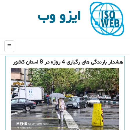
ایزو وب
منو
هشدار بارندگی های رگباری 4 روزه در 8 استان کشور