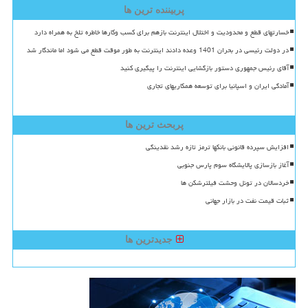
پربیننده ترین ها
خسارتهای قطع و محدودیت و اختلال اینترنت بازهم برای کسب وکارها خاطره تلخ به همراه دارد
در دولت رئیسی در بحران 1401 وعده دادند اینترنت به طور موقت قطع می شود اما ماندگار شد
آقای رئیس جمهوری دستور بازگشایی اینترنت را پیگیری کنید
آمادگی ایران و اسپانیا برای توسعه همکاریهای تجاری
پربحث ترین ها
افزایش سپرده قانونی بانکها ترمز تازه رشد نقدینگی
آغاز بازسازی پالایشگاه سوم پارس جنوبی
خردسالان در تونل وحشت فیلترشکن ها
ثبات قیمت نفت در بازار جهانی
جدیدترین ها