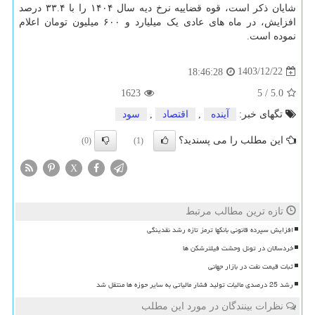
شایان ذکر است، قوه قضاییه نرخ دیه سال ۱۴۰۴ را با ۳۳.۴ درصد
افزایش، در ماه های عادی یک میلیارد و ۶۰۰ میلیون تومان اعلام
نموده است.
1403/12/22
18:46:28
1623
5
/
5.0
تگهای خبر:
آینده
,
اقتصاد
,
سود
این مطلب را می پسندید؟
(0)
(1)
X
تازه ترین مطالب مرتبط
افزایش سپرده قانونی بانکها ترمز تازه رشد نقدینگی
خردسالان در تونل وحشت فیلترشکن ها
ثبات قیمت نفت در بازار جهانی
رشد 25 درصدی مالیات تولید فشار مالیاتی به سایر حوزه ها منتقل شد
نظرات بینندگان در مورد این مطلب