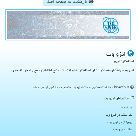
بازگشت به صفحه اصلی
ایزو وب
استاندارد ایزو
ایزو وب، راهنمای شما در دنیای استانداردها و اقتصاد ، منبع اطلاعاتی جامع و اخبار اقتصادی
isoweb.ir - مالکیت معنوی سایت ایزو وب متعلق به مالکین آن می باشد
میانبرهای ایزو وب
درباره ما
بک لینک در ایزو وب
رپورتاژ در ایزو وب
مطالب ایزو وب