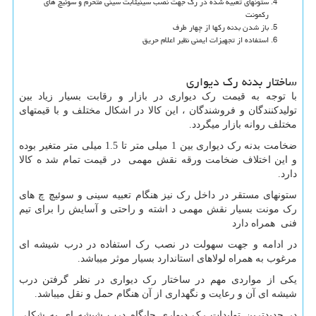
ستونهای تعبیه شده در رک جهت نصب سینیثابت سینی متحرم و سوئیچ های
رکمونت
باز شدن بدنه رکها از چهار طرف
استفاده از تجهیزات ایمنی نظیر اعلام حریق
ساختار بدنه رک دیواری
با توجه به قیمت رک دیواری در بازار و رقابت بسیار زیاد بین
تولیدکنندگان و فروشندگان ، این کالا در اشکال مختلف و با قیمتهای
مختلف روانه بازار میگردد.
ضخامت بدنه رک دیواری بین 1 میلی متر تا 1.5 میلی متر متغیر بوده
و این اختلاف ضخامت ورقه نقش مهمی در قیمت تمام شد ه کالا
دارد.
ستونهای مستقر در داخل رک نیز هنگام تعبیه سینی و سوئیچ چ های
رک مونت بسیار نقش مهمی د اشته و راحتی و آسایش را برای تیم
فنی همراه دارد
در ادامه و جهت سهولت در نصب رک استفاده در درب شیشه ای
مرغوب به همراه لولاهای استاندارد بسیار موثر میباشد.
یکی از مواردی مهم در ساختار رک دیواری در نظر گرفتن درب
شیشه ای آن و رعایت و نگهداری از آن هنگام حمل و نقل میباشد.
در جدیدترین تولیدات رک دیواری جایگاه درب شیشه ای به شکلی