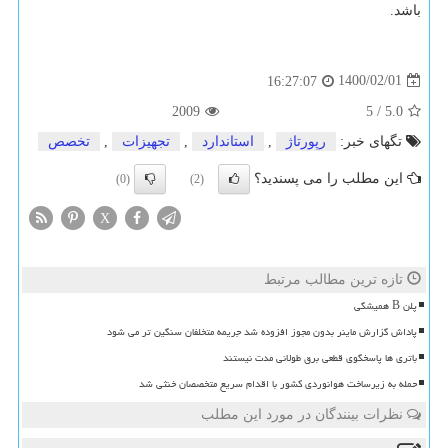
باشد.
1400/02/01
16:27:07
2009
5
/
5.0
تگهای خبر:
رپورتاژ
,
استاندارد
,
تجهیزات
,
تخصص
این مطلب را می پسندید؟
(0)
(2)
X
تازه ترین مطالب مرتبط
پلن B همیشگی
پاداش گزارش ماینر بدون مجوز افزوده شد جریمه متخلفان سنگین تر می شود
باتری ها پاسخگوی قطعی برق طولانی مدت نیستند
حمله به زیرساخت هوانوردی کشور با اقدام سریع متخصصان خنثی شد
نظرات بینندگان در مورد این مطلب