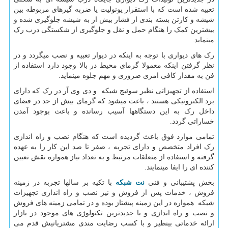
تعبیه شده است که با استقرار یونولیت یا ضربه گیرهای مربوطه بین
شیشه و کارتن بسته بندی از فشار بیش از به شیشه جلوگیری شده و
بیشترین کمک را هنگام حمل و نقل و جلوگیری از شکستگی درب رک
مینماید.
رک های دیواری با توجه به اینکه در دیوار تعبیه و نصب میگردد و در
نظر گرفتن اینکه معمولا گرمای محیط در بالا وجود دارد استفاده از
فن به مقدار کافی امری ضروری و مهم جلوه مینماید.
استفاده از تجهیزاتی نظیر سوئیچ شبکه و دی وی آر در رک که دارای
برد الکترونیکی هستند ، باعث میشود که گرمای بیش از حد در فضای
داخل رک به این دستگاهها آسیب رسانده و باعث بوجود آمدن
خساراتی گردد.
تمامی موارد فوق باعث گردیده است که هنگام نصب و راه اندازی
رک افراد متخصص و دارای تجربه ، صفر تا صد این کار را به عهده
گرفته و استفاده از متعلقات مرتبط و به تعداد نیاز همواره نقش تعیین
کننده ای را ایفا مینمایند.
بخش پشتیبانی و فنی
نت شبکه
با تکیه بر سالها تجربه در زمینه
فروش ، خدمات پس از فروش و نیز نصب و راه اندازی تجهیزات
شبکه همواره در این زمینه پیشتاز بوده و در تمامی زمینه های فروش
و نصب و راه اندازی و با جدیدترین تکنولوژی های موجود در بازار
ارائه خدماتی بینظیر و با کسب رضایت مندی مشتریانیش قدم می