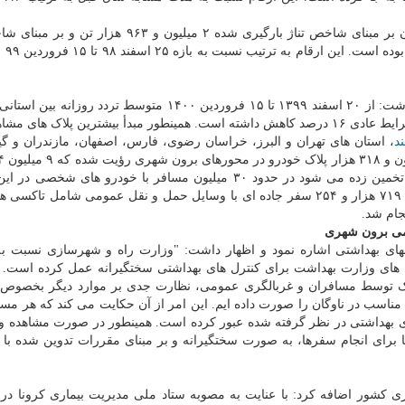
وی افزود: همینطور تعداد سفرهای باری ریلی در این زمان بر مبنای شاخص تناژ بارگیری شده ۲ میلیون و
کیلومتر، یک می
اسلامی در مورد وضعیت تردد در جاده های کشور اظهار داشت: از ۲۰ اسفند ۱۳۹۹ تا ۱۵ فروردین ۱۴۰۰ متوسط تردد
خروج) ۱، ۷۹۳، ۱۰۱ وسیله نقلیه ثبت شده که نسبت به شرایط عادی ۱۶ درصد کاهش داشته است. همینطور مبدأ بیشترین پلاک 
د
، استان های تهران و البرز، خراسان رضوی، فارس، اصفهان، مازندران و گیل
پلاک متعلق به وسایل نقلیه شخصی جاده ای بوده است. تخمین زده می شود در حدود ۳۰ میلیون مسافر با خودرو های 
کشور سفر کرده اند. این در شرایطی است که در مجموع ۷۱۹ هزار و ۲۵۴ سفر جاده ای با وسایل حمل و نقل عمومی شامل 
ام شد.
ومی برون شهری
های بهداشتی اشاره نمود و اظهار داشت: "وزارت راه و شهرسازی نسبت ب
ل های وزارت بهداشت برای کنترل های بهداشتی سختگیرانه عمل کرده است. ع
ماسک توسط مسافران و غربالگری عمومی، نظارت جدی بر موارد دیگر بخصوص 
ناسب در ناوگان را صورت داده ایم. این امر از آن حکایت می کند که هر مس
های بهداشتی در نظر گرفته شده عبور کرده است. همینطور در صورت مشاهده 
 برای انجام سفرها، به صورت سختگیرانه و بر مبنای مقررات تدوین شده با 
زی کشور اضافه کرد: با عنایت به مصوبه ستاد ملی مدیریت بیماری کرونا 