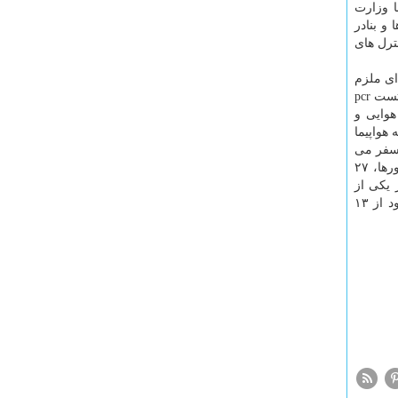
ا وزارت
و بنادر
ترل های
ای ملزم
به عرضه گواهی سلامت و عدم ابتلاء به کووید ۱۹ بوده که در صورت تشخیص نمایندگان پایگاه های مراقبت بهداشت مرزی، مجدداً مورد تست pcr
هوایی و
ته پیش از سوار شدن به هواپیما
 سفر می
کنند، بعد از ورود به کشور مجدداً می بایست مورد تست PCR در فرودگاه ها و بنادر قرار گیرند. در آخرین به روز رسانی فهرست کشورها، ۲۷
 یکی از
کشورهای گروه با شرایط ویژه قرار دارند، به علت شیوع واریانت انگلیسی به صورت کلی ممنوع می باشد که بر این اساس الان ورود از ۱۳