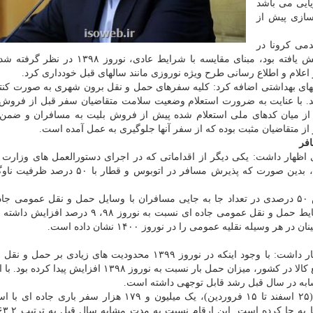
 نفر مسافر دریایی می باشد
سازی پیش از
۱ ابتدای شیوع پاندمی کرونا در
کشور بود و تقاضا برای سفر به صورت قابل توجهی کاهش یافته بود، مبنای مقایسه با شرایط ع
لام و اطلاع رسانی طرح ویژه نوروزی مانند سالهای قبل خودداری کرد.
کلهای بهداشتی اضافه کرد: کلیه سفرهای حمل و نقل برون شهری به صورت کن
اند. با عنایت به ضرورت استعلام وضعیت سلامت متقاضیان سفر قبل از فروش 
هداشت، در بازه ۲۰ روزه مذکور و از میان کدهای ملی استعلام شده پیش از فروش بلیت به مسافران و 
اظهار داشت: یکی دیگر از اقداماتی که در اجرای دستورالعمل های وزارت
صورت دادیم رعایت فاصله گذاری اجتماعی در ناوگان بود، بدین صورت که پذیرش مسافر در اتوبو
اسلامی توضیح داد: آمارها نشان داده است با اینکه کاهش ۵۰ درصدی در تعداد جا به جایی مسافران با وسایل حمل و نقل عموم
نوروز ۱۴۰۰ نسبت به ۹۸ داشته ایم اما تعداد تردد این وسایط حمل و نقل عمومی جاده ای نسبت به نو
یله نقلیه عمومی را در نوروز ۱۴۰۰ نشان داده است.
وی همینطور در مورد عملکرد حوزه حمل و نقل باری اظهار داشت: با وجود اینکه در نوروز ۱۳۹۹ محدودیت های زیا
وارد شد، اما با عنایت به ضرورت برقرار ماندن شبکه توزیع کالا در کشور، میزان حمل بار نسبت به نوروز ۱۳۹۸ 
عضو کابینه دوازدهم اضافه کرد: در روزهای نوروز ۱۴۰۰ (۲۵ اسفند تا ۱۵ فروردین)، یک میلیون و ۱۷۹ هزار سفر