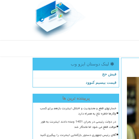
لینک دوستان ایزو وب
فیش حج
قیمت بیسیم کنوود
پربیننده ترین ها
خسارتهای قطع و محدودیت و اختلال اینترنت بازهم برای کسب
وکارها خاطره تلخ به همراه دارد
در دولت رئیسی در بحران 1401 وعده دادند اینترنت به طور
موقت قطع می شود اما ماندگار شد
آقای رئیس جمهوری دستور بازگشایی اینترنت را پیگیری کنید