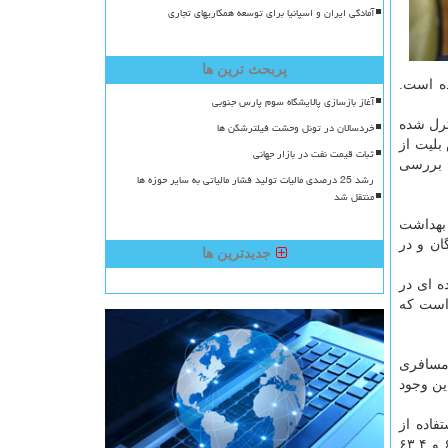
آمادگی ایران و اسپانیا برای توسعه همکاریهای تجاری
پربحث ترین ها
ادی، نوروز ۱۳۹۸ در نظر گرفته شده است.
آغاز بازسازی پالایشگاه سوم پارس جنوبی
ترل شده
خردسالان در تونل وحشت فیلترشکن ها
بلیت از
ثبات قیمت نفت در بازار جهانی
ضمن بررسی
رشد 25 درصدی مالیات تولید فشار مالیاتی به سایر حوزه ها
منتقل شد
 بهداشت
س و قطار با ۵۰ درصد ظرفیت ناوگان و در
جدیدترین ها
ی جاده ای در
روز ۹۸، ۹ درصد افزایش داشته است که
دی بر حمل و نقل مسافری
افزایش پیدا کرده بود. با این وجود
 باری جاده ای با استفاده از
کامیون ها انجام شده که ۱۸ میلیون و ۲۸۹ هزار تن بار جا به جا کرده است. این ارقام نسبت به مدت مشابه سال قبل به ترتیب ۶۳.۲ و ۶۳.۴