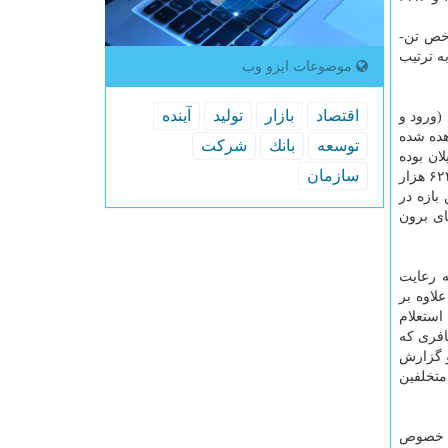
 ۹۶۳ هزار تن و بر مبنای شاخص تن-
لیارد و ۹۶۶ میلیون و ۸۵۴ هزار تن-کیلومتر بوده است. این ارقام به ترتیب نسبت به بازه ۲۵ اسفند ۹۸ تا ۱۵ فروردین ۹۹ به ترتیب
موضوعات ایزو وب
اقتصاد
بازار
تولید
آینده
 روزانه بین استانی (ورود و
های مشاهده شده
توسعه
بانك
شركت
ان بوده
سازمان
است. بر مبنای اطلاعات پلاک های ثبت شده تقریباً ۱۰ میلیون و ۳۱۸ هزار پلاک خودرو در محورهای برون شهری رؤیت شده که ۹ میلیون ۶۲۴ هزار
شخصی در این بازه در
تاکسی های برون
ه رعایت
لاوه بر
استعلام
افری که
و گزارش
متخلفین
در خصوص