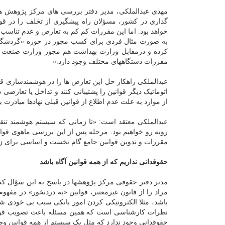
مهدی عبدالملکی، مدیر دفتر بررسی های مرکز پژوهش های 
گذاری در کشور، مسؤلان راه پیشگیری از تخلف را در ق
خواهد بود. اما این مقررات کم کم به تعارض و عدم تناسب 
به صورت مثال فردی برای کسب مجوز در حوزه «گردشگر
کرده و درمقابل وزارت بهداشت هم مجوز وزارت صنعت را
مقررات دستگاههای مختلف وجود دارد.»
عبدالملکی راهکار حل این تعارض ها را در هوشمندسازی ق
اتوماتیک دیگر قوانین را پشتیبانی کنند و تداخل یا تعارضی
از موارد به علت عدم اطلاع از قوانین قبلی نهادها مبادرت 
عبدالملکی معتقد است: «تا زمانی که سیستم هوشمند تنقیح
روبه رو خواهیم بود. مرحله پس از این بررسی ماهوی قوان
مقررات و تدوین قوانین جامع گام نخست و اساسی برای ز
حقوقدانی نداریم که از همه قوانین آگاه باشد
مدیر دفتر حقوقی مرکز پژوهشها در پاسخ به این سؤال که دل
مراد را از قانون غیرمعتبر، قوانین «به دردنخور» در مفهو
باشد، مثلا الکترونیکی کردن امور بانکی سبب بی خودی 
نظرات کارشناسی است که همین مسئله باعث تصویب قوان
حقوقدانی وجود ندارد که مثل یک سیستم از همه قوانین وض