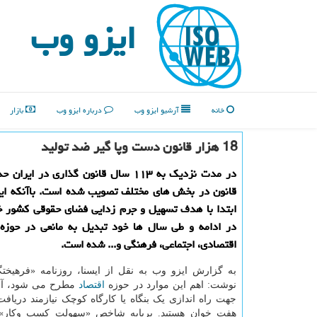
ایزو وب
خانه
آرشیو ایزو وب
درباره ایزو وب
بازار
18 هزار قانون دست وپا گیر ضد تولید
قانون در بخش های مختلف تصویب شده است. باآنکه این
ابتدا با هدف تسهیل و جرم زدایی فضای حقوقی کشور خل
در ادامه و طی سال ها خود تبدیل به مانعی در حوزه
اقتصادی، اجتماعی، فرهنگی و... شده است.
به گزارش ایزو وب به نقل از ایسنا، روزنامه «فرهیختگ
نوشت: اهم این موارد در حوزه
اقتصاد
مطرح می شود، آنج
جهت راه اندازی یک بنگاه یا کارگاه کوچک نیازمند دریافت
هفت خوان هستید. برپایه شاخص «سهولت کسب وکار» ب