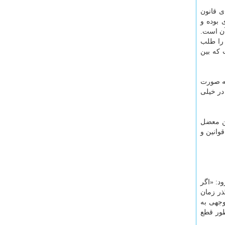
ی قانون
 بوده و
آن است.
را طلب
 که بین
به صورت
 در خیلی
ین معضل
وانین و
د: «اگر
ذر زمان
وجهی به
طور قطع