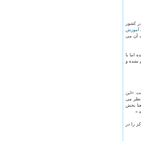
 این قانون در کشور
آموزش
ه نرسیدن این طرح است که ۱۰سال از تصویب آن می
 اما با
 نشده و
ت: «این
 نظر می
عتا بخش
.»
ز را در