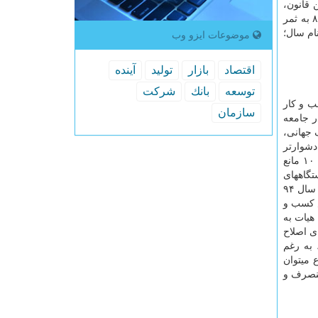
 را برای نوشتن قانون،
تدوین و اصلاح قوانین و مقررات کشور شروع کرد. نتایج این پژوهشها در تصویب قانونی دراین باره و دستورالعمل اجرایی آن، در بهار ۸۹ به ثمر
 عنایت به نام سال؛
موضوعات ایزو وب
اقتصاد
بازار
تولید
آینده
توسعه
بانك
شركت
ب و کار
سازمان
ر جامعه
 جهانی،
ر، رتبه ۱۲۷ را دارد؛ یعنی انجام کسب و کار در ایران از ۱۲۷ کشور دشوارتر
است. اتاق بازرگانی هم وضعیت «شاخص محیط کسب و کار ایران» را به صورت فصلی منتشر می کند که در آخرین گزارش آن از بین ۱۰ مانع
تگاههای
اجرایی» به ترتیب سومین و چهارمین موراد مهم و اثرگذار در وضعیت نامناسب کسب و کار در کشور به شمار می آیند. در همین راستا در سال ۹۴
ص کسب و
 هیات به
د برای اصلاح
 به رغم
 میتوان
منصرف و