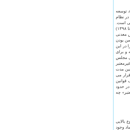
، توسعه
در نظام
لی است.
در این حوزه نکته قابل تامل اینکه برپایه اطلاعات انتشار یافته، مجموع سرمایه گذاری در معادن کشور طی ۲۸ سال اخیر(از سال ۱۳۷۰ تا ۱۳۹۸)
جهان، حدود ۷ درصد ذخایر پرارزش معدنی
 و ناامن بودن
 در این
 و برای
هشی مجلس
 اینها غیرمعتبر
نین مدت
ین منسوخ ضمنی قرار می
ست. در ادامه ۳۴ قانون و ۵۲ احکام در ردیف قوانین
ن در حدود
تبر» چه
 بالایی
اد وجود