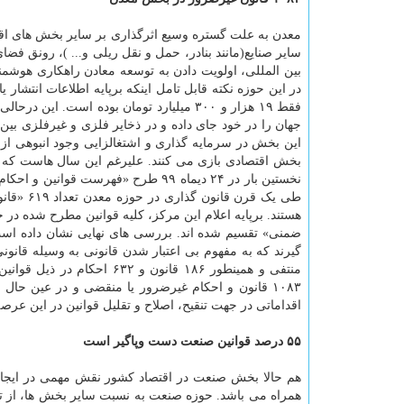
معدن به علت گستره وسیع اثرگذاری بر سایر بخش های اق
سایر صنایع(مانند بنادر، حمل و نقل ریلی و... )، رونق فض
بین المللی، اولویت دادن به توسعه معادن راهکاری هوشمن
این بخش در سرمایه گذاری و اشتغالزایی وجود انبوهی از 
بخش اقتصادی بازی می کنند. علیرغم این سال هاست که ح
نخستین بار در ۲۴ دیماه ۹۹ طرح «فه
هستند. برپایه اعلام این مرکز، کلیه قوانین مطرح شده در
منتفی و همینطور ۱۸۶ قانو
۱۰۸۳ قانون و احکام غیرضرور یا منقضی و در عین حال 
اقداماتی در جهت تنقیح، اصلاح و تقلیل قوانین در این عر
۵۵ درصد قوانین صنعت دست وپاگیر است
هم حالا بخش صنعت در اقتصاد کشور نقش مهمی در ایجاد ا
همراه می باشد. حوزه صنعت به نسبت سایر بخش ها، از تنوع 