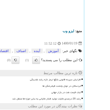
منبع:
ایزو وب
1400/01/19
11:52:12
تگهای خبر:
آموزش
,
آینده
,
اصناف
,
اقتصاد
این مطلب را می پسندید؟
(0)
(1)
تازه ترین مطالب مرتبط
افزایش سپرده قانونی بانکها ترمز تازه رشد نقدینگی
خردسالان در تونل وحشت فیلترشکن ها
ثبات قیمت نفت در بازار جهانی
رشد 25 درصدی مالیات تولید فشار مالیاتی به سایر حوزه ها منتقل شد
نظرات بینندگان در مورد این مطلب