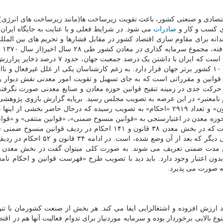
تصادی و صنعتی کشور، باعث تقویت زیرساخت ها(مانند زیرساخت های انرژی)
ای کسب و کار و
صادرات
می شود. در شرایط فعلی و با عنایت به جایگاه ایران 
دانه برای مقاوم سازی اقتصاد کشور در مقابل فشارها و تحریم های بین المل
فقط ۱۹ هزار و ۳۰۰ میلیارد تومان بوده است. این درحالی است که ایران با داشتن یک درصد جمعیت 
جهان را در خود جای داده و در ذخایر فلزی و غیرفلزی بین ۱۰ کشور برتر جهان قرار دارد. به زعم کارشناسان یکی از علل غیرفعال
قوانین و مقرراتی است که به جای تسهیل و تقویت امور معدنی نقش دیوار را
رکت جدی در زمینه تنقیح قوانین حوزه معادن و صنایع معدنی صورت نگرفته
رست قوانین و احکام نامعتبر» در این عرصه به تصویب مجلس رسید. برپایه گزارش بازوی پژو
طی یک قرن قانون گذاری در حوزه معدن تعداد ۶۱۹ «قانون» و تعداد ۲۹۱۹ «احکام» به تصویب رسیده که درحال حاضر بخشی از
 حوزه معدن در اعتبارسنجی به «قوانین منسوخ ضمنی»، «قوانین منتفی» و «قوا
ضمنی» تقسیم شده اند. بررسی های نهایی نشان داده است که در بخش معدن ۳۸ قانون و ۱۴۱ احکام در ردیف قوان
گیرند که به مفهوم بی اعتبار شدن قانونی به وسیله قانونی دیگر که بعد از آن وضع شده، ا
ن و ۶۳۲ احکام در ذیل قوانین مدت ضمنی تعریف می شوند. به صورت کلی میتوان گفت در بخش معد
بدون اعتبار وجود دارد. باید دید با تصویب طرح «فهرست قوانین و احکام نامع
صه صورت می پذیرد.
رزش افزوده و اشتغالزایی ایفا می کند. هر بخش از صنعت کشورمان با تنوع
بالایی برخوردار بوده و سرمایه موردنیاز برای تدوام فعالیت آنها هم در اقتص