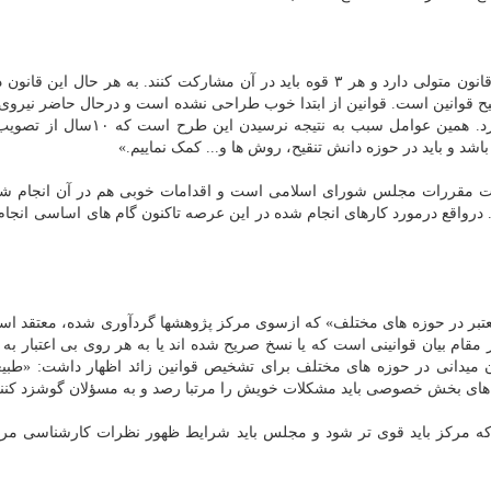
عبدالملکی درمورد قانون تنقیح مقررات اظهار نمود: «این قانون متولی دارد و هر ۳ قوه باید در آن مشارکت کنند. به هر حال
ح قوانین است. قوانین از ابتدا خوب طراحی نشده است و درحال حاضر نیروی
دیده در این عرصه و سیستم های هوشمند تنقیح وجود ندارد. همین عوامل سبب به نتیج
 و باید در حوزه دانش تنقیح، روش ها و... کمک نماییم.»
اونت مقررات مجلس شورای اسلامی است و اقدامات خوبی هم در آن انجام شده
درواقع درمورد کارهای انجام شده در این عرصه تاکنون گام های اساسی انجام
عتبر در حوزه های مختلف» که ازسوی مرکز پژوهشها گردآوری شده، معتقد اس
مقام بیان قوانینی است که یا نسخ صریح شده اند یا به هر روی بی اعتبار به
 میدانی در حوزه های مختلف برای تشخیص قوانین زائد اظهار داشت: «طبی
های بخش خصوصی باید مشکلات خویش را مرتبا رصد و به مسؤلان گوشزد کنند
ه مرکز باید قوی تر شود و مجلس باید شرایط ظهور نظرات کارشناسی مرک