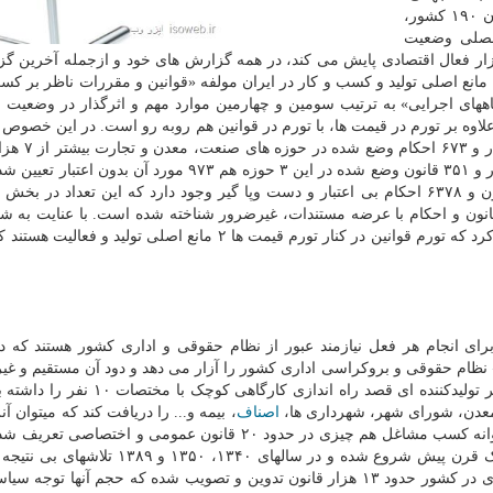
ایران به لحاظ آسانی و سهولت انجام کسب و کار در میان ۱۹۰ کشور،
رت فصلی وضعیت
ر فعال اقتصادی پایش می کند، در همه گزارش های خود و ازجمله آخرین گ
که در ارتباط با فصل پاییز ۹۹ است، اشاره کرده از بین ۱۰ مانع اصلی تولید و کسب و کار در ایران مولفه «قوانین و مقررات ناظر
ههای اجرایی» به ترتیب سومین و چهارمین موارد مهم و اثرگذار در وضعیت 
لاوه بر تورم در قیمت ها، با تورم در قوانین هم روبه رو است. در این خصوص ب
احکام بی اعتبار و غیرضرور شناسایی شده است. از ۲ هزار و ۳۵۱ قانون وضع شده در این ۳ حوزه هم ۹۷۳ مورد آ
به صورت جزئی تر در بخش صنعت حدود ۵۹۳ عنوان قانون و ۶۳۷۸ احکام بی اعتبار و دست وپا گیر وجود دارد که این تعداد د
۱ قانون و احکام می رسد. در بخش تجارت هم ۲۸۷ قانون و احکام با عرضه مستندات، غیرضرور شناخته شده است. با عنایت 
که «تولید، پشتیبانی ها و مانع زدایی ها» است میتوان ابراز کرد که تورم قوانین در کنار تورم قیمت ها ۲ مانع اصلی تولی
ی انجام هر فعل نیازمند عبور از نظام حقوقی و اداری کشور هستند که در 
نظام حقوقی و بروکراسی اداری کشور را آزار می دهد و دود آن مستقیم و غی
به چشم بخش های مختلف کشور می رود. بعنوان مثال اگر تولیدکننده ای قصد راه اندازی کا
 معدن، شورای شهر، شهرداری ها،
اصناف
، بیمه و... را دریافت کند که میتوان آ
خوان رستم» تعبیر کرد. در کشور ما حتی برای دریافت پروانه کسب مشاغل هم چیزی در حدود ۲۰ قانون عمومی و 
چالش «تورم قوانین» در کشور از آغاز مشروطیت یعنی یک قرن پیش شروع شده و در سالهای ۱۳۴۰
اصلاح آن شده است. ظاهرا در طول ۱۱۳ سال قانون گذاری در کشور حدود ۱۳ هزار قانون تدوین و تصویب شده که حجم آنها 