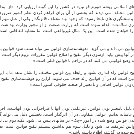
اسلامی ریشه «تورم قوانین» در کشور را این گونه ارزیابی کرد: «از ابتدا
وانین مختلف می دیدند که بخشی از آن برای فراهم کردن نظم کشور ضروری
و سختگیری های نابجا رسیده که وجود نهاد مختلف قانونگذار یکی از علل مهم 
ی سلامت» اقدام نموده است که وزارت صنعت از او مجوز وزارت بهداشت 
 خواهان شده است. این یک مثال غیرواقعی است اما مشابه اتفاقاتی است
وانین می داند و می گوید: «هوشمندسازی قوانین می تواند سبب شود قوانین 
 در آنها پیش نیاید. ازسوی دیگر تنقیح و اصلاح قوانین مقررات لزوم دیگر است.
به وضع قوانینی می کنند که در تزاحم با قوانین قبلی است.»
 قوانین راه اندازی نشود و رابطه بین قوانین مختلف را نشان ندهد ما با ا
ین است که در آن قوانین زائد حذف می شوند. ازاین رو هوشمندسازی تنقیح ق
دودن قوانین اضافی و نامعتبر از صحنه حقوقی کشور است.»
یل نامعتبر بودن قوانین، غیرعلمی بودن آنها یا غیراجرایی بودن آنهاست، افزو
م عامیانه بدانیم، عوامل متفاوتی در آن اثرگذار است. نخستین دلیل می تواند گ
شدن قوانین وضع شده در امور «چک» در سالهای پیش می شود. نکته دوم بی ت
ین غیرمفید می شود و دلیل سوم هم نداشتن سیستم تنقیح قوانین است. ب
ع شده در گذشته اطلاع داشته باشد.»