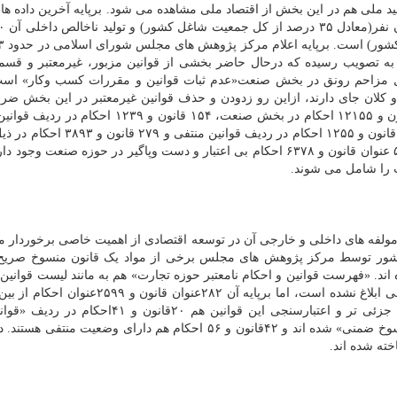
د ملی هم در این بخش از اقتصاد ملی مشاهده می شود. برپایه آخرین داده های
به تصویب رسیده که درحال حاضر بخشی از قوانین مزبور، غیرمعتبر و قسم
امل مزاحم رونق در بخش صنعت«عدم ثبات قوانین و مقررات کسب وکار» اس
لان جای دارند، ازاین رو زدودن و حذف قوانین غیرمعتبر در این بخش ض
باشد. بررسی های نهایی نشان داده است که از ۱۴۵۰ قانون و ۱۲۱۵۵ احکام در بخش صنعت، ۱۵۴ قانون 
ضمنی قرار می گیرند که فاقد اعتبار هستند. همینطور ۱۶۰ قانون و ۱۲۵۵ احکام در ردیف
 را شامل می شوند.
ولفه های داخلی و خارجی آن در توسعه اقتصادی از اهمیت خاصی برخوردار م
 کشور توسط مرکز پژوهش های مجلس برخی از مواد یک قانون منسوخ صریح
 «فهرست قوانین و احکام نامعتبر حوزه تجارت» هم به مانند لیست قوانین 
قوانین موجود در کشور استخراج شده است. در بررسی جزئی تر و اعتبارسنجی این قوانین هم ۲۰قا
ضمنی» شناخته شده است. ۲۴قانون و ۱۰۴احکام هم «منسوخ ضمنی» شده اند و ۴۲قانون و ۵۶ احکام هم دارای وضعیت 