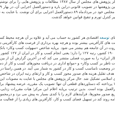
را نسبت به حذف، اصلاح و ترمیم آنها ناگزیر می کند. مرکز پژوهش های مجلس از سال ۱۳۸۷ مطالعات و پژوهش هایی
نشست. این قانون در ایام پایانی همان سال اصلاح گردید و مجلس خود در مردادماه ۸۹ دستورالعمل اجرایی برای آن نوشت. با
سیر کنترل تورم و تنقیح قوانین خواهد گذشت.
های
توسعه
اقتصادی هر کشور به حساب می آید و علاوه بر آن هرچه محیط کس
 های کارآفرینی بیشتر بوده و هرچه بهره برداری از فرصت های کارآفرینی د
ثروت در آن جامعه هم بیشتر می شود. برپایه شاخص «سهولت کسب وکار» بانک
ایران به لحاظ آسانی و سهولت انجام کسب و کار در میان ۱۹۰ کشو
ات ناظر بر کسب وکار» و «موانع اداری در دریافت مجوزهای کسب و کار از دس
هدف تقلیل هزینه های صدور مجوز کسب و کار و ارتقای رتبه ایران در شاخ
تصویب مجلس شورای اسلامی تشکیل شد. حال مرکز پژوهش های مجلس با عنایت به مصوبات این
بررسی عملکرد از بهمن ماه ۱۳۹۴ تا آخر شهریورماه ۱۳۹۹ پرداخته که دستاوردهای قطعی آن تنها؛ تصویب یک مقرره، عرضه پیشنها
العمل بوده است. بدین ترتیب برپایه اعلام این مرکز؛ هیات مقررات زدایی،
صدور مجوزها، فرآیندهای لازم را با کندی بسیار به پیش می برد و درمجموع
ه روند کند در تسهیل فضای کسب و کار، کارآفرین های زیادی را از فعالیت 