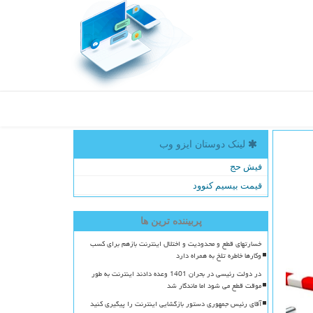
لینک دوستان ایزو وب
فیش حج
قیمت بیسیم کنوود
پربیننده ترین ها
خسارتهای قطع و محدودیت و اختلال اینترنت بازهم برای کسب
وکارها خاطره تلخ به همراه دارد
در دولت رئیسی در بحران 1401 وعده دادند اینترنت به طور
موقت قطع می شود اما ماندگار شد
آقای رئیس جمهوری دستور بازگشایی اینترنت را پیگیری کنید