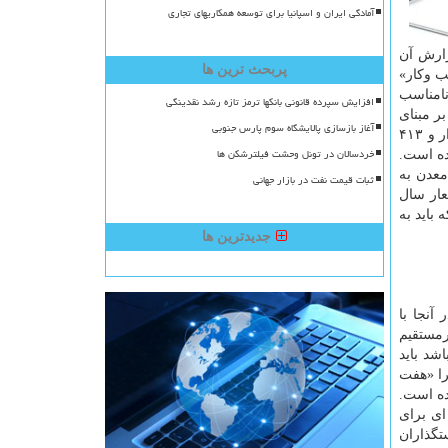
آمادگی ایران و اسپانیا برای توسعه همکاریهای تجاری
زارش آن
پربحث ترین ها
 بر کسب وکار»
نامناسب
افزایش سپرده قانونی بانکها ترمز تازه رشد نقدینگی
ر مبنای
آغاز بازسازی پالایشگاه سوم پارس جنوبی
بررسی های مرکز پژوهش های مجلس، از مجموع ۱۷ هزار و ۶۷۳ احکام وضع شده در حوزه های صنعت، معدن و تجارت بیشتر از ۷ هزار و ۴۱۳
خردسالان در تونل وحشت فیلترشکن ها
ن بدون اعتبار تعیین شده است.
ر بخش معدن به
ثبات قیمت نفت در بازار جهانی
به شعار سال
د و فعالیت هستند که باید به
جدیدترین ها
آنجا با
رمستقیم
رگاهی کوچک با مختصات ۱۰ نفر را داشته باشد باید
نرا «هفت
اختصاصی تعریف شده است.
، ۱۳۵۰ و ۱۳۸۹ تلاشهای بی نتیجه ای برای
توجه سیاستگذاران