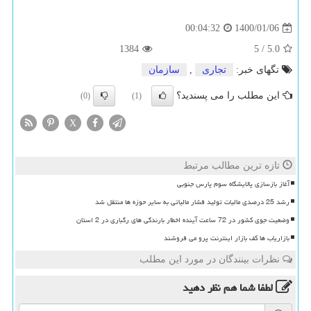
1400/01/06
00:04:32
1384
5
/
5.0
تگهای خبر:
تجاری
,
سازمان
این مطلب را می پسندید؟
(0)
(1)
X
تازه ترین مطالب مرتبط
آغاز بازسازی پالایشگاه سوم پارس جنوبی
رشد 25 درصدی مالیات تولید فشار مالیاتی به سایر حوزه ها منتقل شد
وضعیت جوی کشور در 72 ساعت آینده اخطار بارندگی های رگباری در 2 استان
بازاریاب ها کف بازار اینترنت پرو می فروشند
نظرات بینندگان در مورد این مطلب
لطفا شما هم
نظر دهید