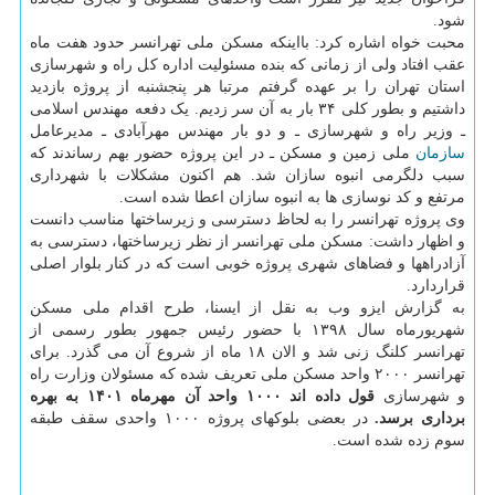
شود.
محبت خواه اشاره کرد: بااینکه مسکن ملی تهرانسر حدود هفت ماه
عقب افتاد ولی از زمانی که بنده مسئولیت اداره کل راه و شهرسازی
استان تهران را بر عهده گرفتم مرتبا هر پنجشنبه از پروژه بازدید
داشتیم و بطور کلی ۳۴ بار به آن سر زدیم. یک دفعه مهندس اسلامی
ـ وزیر راه و شهرسازی ـ و دو بار مهندس مهرآبادی ـ مدیرعامل
سازمان
ملی زمین و مسکن ـ در این پروژه حضور بهم رساندند که
سبب دلگرمی انبوه سازان شد. هم اکنون مشکلات با شهرداری
مرتفع و کد نوسازی ها به انبوه سازان اعطا شده است.
وی پروژه تهرانسر را به لحاظ دسترسی و زیرساختها مناسب دانست
و اظهار داشت: مسکن ملی تهرانسر از نظر زیرساختها، دسترسی به
آزادراهها و فضاهای شهری پروژه خوبی است که در کنار بلوار اصلی
قراردارد.
به گزارش ایزو وب به نقل از ایسنا، طرح اقدام ملی مسکن
شهریورماه سال ۱۳۹۸ با حضور رئیس جمهور بطور رسمی از
تهرانسر کلنگ زنی شد و الان ۱۸ ماه از شروع آن می گذرد. برای
تهرانسر ۲۰۰۰ واحد مسکن ملی تعریف شده که مسئولان وزارت راه
و شهرسازی
قول داده اند ۱۰۰۰ واحد آن مهرماه ۱۴۰۱ به بهره
برداری برسد.
در بعضی بلوکهای پروژه ۱۰۰۰ واحدی سقف طبقه
سوم زده شده است.