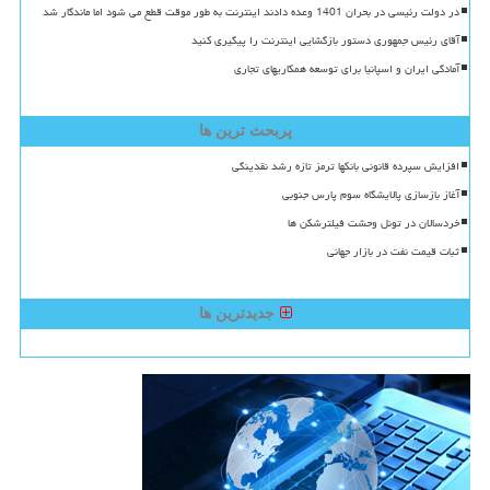
در دولت رئیسی در بحران 1401 وعده دادند اینترنت به طور موقت قطع می شود اما ماندگار شد
آقای رئیس جمهوری دستور بازگشایی اینترنت را پیگیری کنید
آمادگی ایران و اسپانیا برای توسعه همکاریهای تجاری
پربحث ترین ها
افزایش سپرده قانونی بانکها ترمز تازه رشد نقدینگی
آغاز بازسازی پالایشگاه سوم پارس جنوبی
خردسالان در تونل وحشت فیلترشکن ها
ثبات قیمت نفت در بازار جهانی
جدیدترین ها