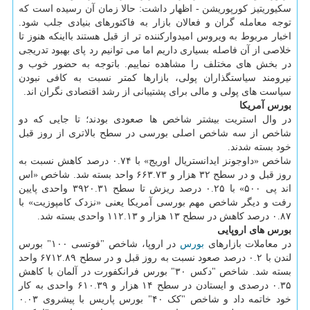
سکیوریتیز کورپوریشن - اظهار داشت: حالا زمان آن رسیده است که
توجه معامله گران و فعالان بازار به فاکتورهای بنیادی جلب شود.
اخبار مربوط به ویروس امیدوارکننده تر از قبل هستند بااینکه هنوز تا
خلاصی از آن فاصله بسیاری داریم اما می توانیم رد پای بهبود تدریجی
در بخش های مختلف را مشاهده نماییم. باتوجه به حضور خوب و
نیرومند سیاستگذاران پولی، بازارها کمتر نسبت به کافی نبودن
سیاست های پولی و مالی برای پشتیبانی از رشد اقتصادی نگران اند.
بورس آمریکا
در وال استریت بیشتر شاخص ها صعودی بودند؛ تا جایی که دو
شاخص از سه شاخص اصلی بورسی در سطح بالاتری از روز قبل
خود بسته شدند.
شاخص «داوجونز ایدانستریال اوریج» با ۰.۷۴ درصد کاهش نسبت به
روز قبل و در سطح ۳۲ هزار و ۶۶۳.۷۳ واحد بسته شد. شاخص «اس
اند پی ۵۰۰» با ۰.۲۵ درصد ریزش تا سطح ۳۹۲۰.۳۱ واحدی پایین
رفت و دیگر شاخص مهم بورسی آمریکا یعنی «نزدک کامپوزیت» با
۰.۸۷ درصد کاهش در سطح ۱۳ هزار و ۱۱۲.۱۳ واحدی بسته شد.
بورس های اروپایی
در معاملات بازارهای
بورس
در اروپا، شاخص "فوتسی ۱۰۰" بورس
لندن با ۰.۲ درصد صعود نسبت به روز قبل و در سطح ۶۷۱۲.۸۹ واحد
بسته شد. شاخص "دکس ۳۰" بورس فرانکفورت در آلمان با کاهش
۰.۳۵ درصدی و ایستادن در سطح ۱۴ هزار و ۶۱۰.۳۹ واحدی به کار
خود خاتمه داد و شاخص "کک ۴۰" بورس پاریس با پیشروی ۰.۰۳