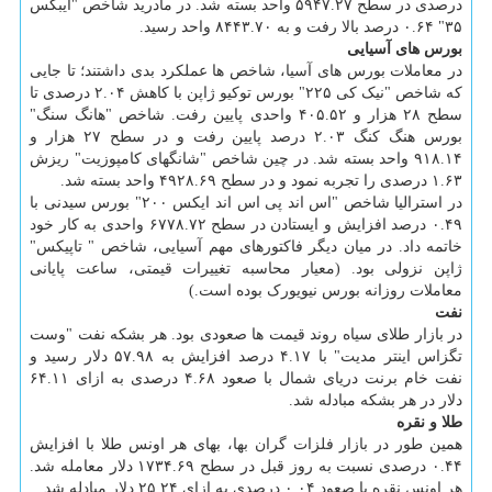
درصدی در سطح ۵۹۴۷.۲۷ واحد بسته شد. در مادرید شاخص "ایبکس
۳۵" ۰.۶۴ درصد بالا رفت و به ۸۴۴۳.۷۰ واحد رسید.
بورس های آسیایی
در معاملات بورس های آسیا، شاخص ها عملکرد بدی داشتند؛ تا جایی
که شاخص "نیک کی ۲۲۵" بورس توکیو ژاپن با کاهش ۲.۰۴ درصدی تا
سطح ۲۸ هزار و ۴۰۵.۵۲ واحدی پایین رفت. شاخص "هانگ سنگ"
بورس هنگ کنگ ۲.۰۳ درصد پایین رفت و در سطح ۲۷ هزار و
۹۱۸.۱۴ واحد بسته شد. در چین شاخص "شانگهای کامپوزیت" ریزش
۱.۶۳ درصدی را تجربه نمود و در سطح ۴۹۲۸.۶۹ واحد بسته شد.
در استرالیا شاخص "اس اند پی اس اند ایکس ۲۰۰" بورس سیدنی با
۰.۴۹ درصد افزایش و ایستادن در سطح ۶۷۷۸.۷۲ واحدی به کار خود
خاتمه داد. در میان دیگر فاکتورهای مهم آسیایی، شاخص " تاپیکس"
ژاپن نزولی بود. (معیار محاسبه تغییرات قیمتی، ساعت پایانی
معاملات روزانه بورس نیویورک بوده است.)
نفت
در بازار طلای سیاه روند قیمت ها صعودی بود. هر بشکه نفت "وست
تگزاس اینتر مدیت" با ۴.۱۷ درصد افزایش به ۵۷.۹۸ دلار رسید و
نفت خام برنت دریای شمال با صعود ۴.۶۸ درصدی به ازای ۶۴.۱۱
دلار در هر بشکه مبادله شد.
طلا و نقره
همین طور در بازار فلزات گران بها، بهای هر اونس طلا با افزایش
۰.۴۴ درصدی نسبت به روز قبل در سطح ۱۷۳۴.۶۹ دلار معامله شد.
هر اونس نقره با صعود ۰.۰۴ درصدی به ازای ۲۵.۲۴ دلار مبادله شد.