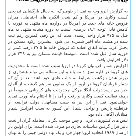
به گزارش ایزو وب به نقل از بلومبرگ، به دنبال بازگشایی تدریجی
کسب وکارها در آمریکا و کم شدن انگیزه های احتیاطی، میزان
فروش خانه های جدید در امریکا در دوازده ماه منتهی به فوریه با
کاهش قابل توجه ۱۸.۲ درصدی نسبت به دوره مشابه منتهی به ماه
قبل به ۷۷۵ هزار واحد رسیده است که این رقم، کمترین رقم ثبت
شده در هشت ماه اخیر شمرده می شود. بیشترین رکود مسکن در
بخش غرب میانه اتفاق افتاده که فروش خانه ها ۳۷.۵ درصد کمتر از
فوریه سال قبل شده است. متوسط قیمت مسکن نیز به ۳۴۸ هزار
دلار افزایش یافت.
افزایش شمار قربانیان کرونا در اروپا سبب شده است تا محدودیت
های کرونا در قاره سبز ادامه یابد و این مساله می تواند هشداری از
دیرتر شدن بازگشت شرایط به حالت عادی خود باشد. بعد از آن که
شمار قربانیان کرونا در اروپا از یک میلیون نفر هم گذشت، از آلمان
خبر می رسد دولت آنگلا مرکل محدودیت های کرونائی خصوصاً در
زمینه فعالیت کسب وکارها و رفت و آمد را تا اختتام ماه آوریل تمدید
خواهدنمود. قبل از این نیز به سبب مشابهی، دولت فرانسه از
قرنطینه پاریس و نواحی شمال این کشور به سبب افزایش شمار
مبتلایان آگاهی داده بود.
تنش های کشورهای غربی و چین موجب نگرانی معامله گران از تحت
تاثیر قرار گرفتن مناسبات تجاری دو طرف شده است. برای اولین بار
از سال ۱۹۸۹ اتحادیه اروپا چهار فرد و یک نهاد دولتی چینی را به بهتان