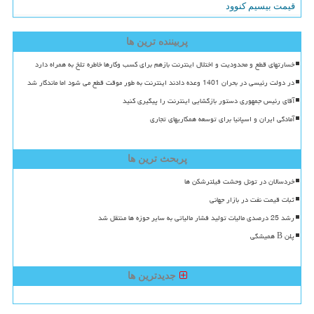
قیمت بیسیم کنوود
پربیننده ترین ها
خسارتهای قطع و محدودیت و اختلال اینترنت بازهم برای کسب وکارها خاطره تلخ به همراه دارد
در دولت رئیسی در بحران 1401 وعده دادند اینترنت به طور موقت قطع می شود اما ماندگار شد
آقای رئیس جمهوری دستور بازگشایی اینترنت را پیگیری کنید
آمادگی ایران و اسپانیا برای توسعه همکاریهای تجاری
پربحث ترین ها
خردسالان در تونل وحشت فیلترشکن ها
ثبات قیمت نفت در بازار جهانی
رشد 25 درصدی مالیات تولید فشار مالیاتی به سایر حوزه ها منتقل شد
پلن B همیشگی
جدیدترین ها