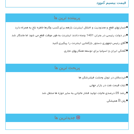
قیمت بیسیم کنوود
پربیننده ترین ها
خسارتهای قطع و محدودیت و اختلال اینترنت بازهم برای کسب وکارها خاطره تلخ به همراه دارد
در دولت رئیسی در بحران 1401 وعده دادند اینترنت به طور موقت قطع می شود اما ماندگار شد
آقای رئیس جمهوری دستور بازگشایی اینترنت را پیگیری کنید
آمادگی ایران و اسپانیا برای توسعه همکاریهای تجاری
پربحث ترین ها
خردسالان در تونل وحشت فیلترشکن ها
ثبات قیمت نفت در بازار جهانی
رشد 25 درصدی مالیات تولید فشار مالیاتی به سایر حوزه ها منتقل شد
پلن B همیشگی
جدیدترین ها