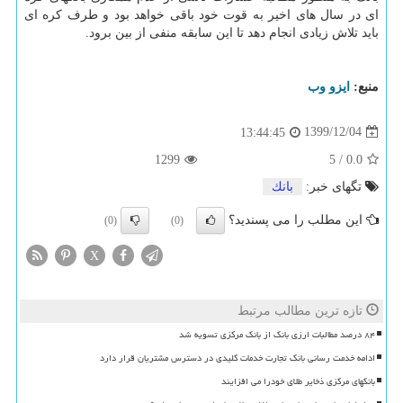
ای در سال های اخیر به قوت خود باقی خواهد بود و طرف کره ای
باید تلاش زیادی انجام دهد تا این سابقه منفی از بین برود.
منبع:
ایزو وب
1399/12/04
13:44:45
1299
5
/
0.0
تگهای خبر:
بانك
این مطلب را می پسندید؟
(0)
(0)
X
تازه ترین مطالب مرتبط
۸۴ درصد مطالبات ارزی بانک از بانک مرکزی تسویه شد
ادامه خدمت رسانی بانک تجارت خدمات کلیدی در دسترس مشتریان قرار دارد
بانکهای مرکزی ذخایر طلای خودرا می افزایند