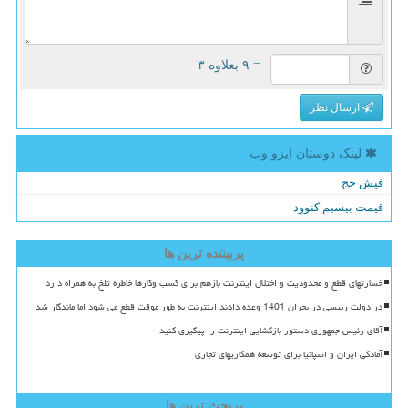
= ۹ بعلاوه ۳
ارسال نظر
لینک دوستان ایزو وب
فیش حج
قیمت بیسیم کنوود
پربیننده ترین ها
خسارتهای قطع و محدودیت و اختلال اینترنت بازهم برای کسب وکارها خاطره تلخ به همراه دارد
در دولت رئیسی در بحران 1401 وعده دادند اینترنت به طور موقت قطع می شود اما ماندگار شد
آقای رئیس جمهوری دستور بازگشایی اینترنت را پیگیری کنید
آمادگی ایران و اسپانیا برای توسعه همکاریهای تجاری
پربحث ترین ها