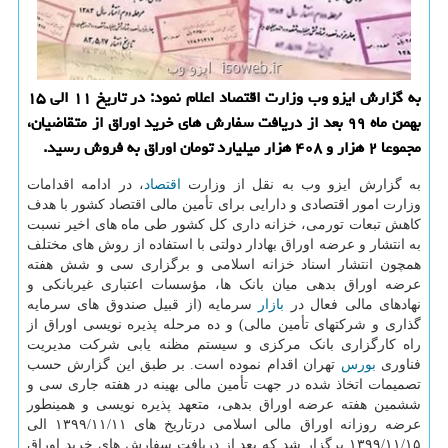
به گزارش ایزو وب وزارت اقتصاد اعلام نمود: در تاریخ ۱۱ الی ۱۵
بهمن ماه ۹۹ بعد از دریافت سفارش های خرید اوراق از متقاضیان،
مجموعا ۲ هزار و ۴۰۸ هزار میلیارد تومان اوراق به فروش رسید.
به گزارش ایزو وب به نقل از وزارت
اقتصاد
، در ادامه اقدامات
وزارت امور اقتصادی و دارایی برای تأمین مالی اقتصاد کشور با هدف
کاهش تبعات تورمی، خزانه داری کل کشور طی ماه های اخیر نسبت
به انتشار و عرضه اوراق بهادار دولتی با استفاده از روش های مختلف
همچون انتشار اسناد خزانه اسلامی و برگزاری سی و شش هفته
عرضه اوراق بدهی میان بانک ها، مؤسسات اعتباری غیربانکی و
نهادهای مالی فعال در
بازار
سرمایه (از قبیل صندوق های سرمایه
گذاری و شرکتهای تأمین مالی) و ده مرحله پذیره نویسی اوراق از
راه کارگزاری بانک مرکزی و سیستم مظنه یابی شرکت مدیریت
فناوری
بورس
تهران اقدام نموده است. بر طبق این گزارش حسب
تصمیمات اتخاذ شده در جهت تأمین مالی بهینه در هفته جاری سی و
ششمین هفته عرضه اوراق بدهی، متعهد پذیره نویسی و همینطور
عرضه روزانه اوراق مالی اسلامی درتاریخ های ۱۱/‏۱۳۹۹/۱۱ الی
۱۳۹۹/۱۱/۱۵ برگزار شد که بعد از دریافت سفارش های خرید اوراق