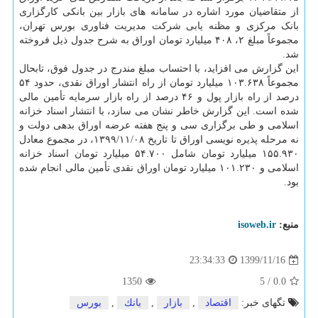
از متقاضیان مورد اشاره در سامانه های بازار بین بانکی کارگزاری
بانک مرکزی و مظنه یابی شرکت مدیریت فناوری بورس تهران،
مجموعاً مبلغ ۲، ۴۰۸ میلیارد تومان اوراق به شرح جدول ذیل فروخته
شد.
این گزارش می افزاید، با احتساب مبلغ مندرج در جدول فوق، تابحال
مجموعاً ۱۰۳.۶۳۸ میلیارد تومان از راه انتشار اوراق نقدی، حدود ۵۴
درصد از راه بازار پول و ۴۶ درصد از راه بازار سرمایه تأمین مالی
شده است. این گزارش خاطر نشان می سازد، با انتشار اسناد خزانه
اسلامی و طی برگزاری سی و پنج هفته عرضه اوراق بدهی دولت و
نه مرحله پذیره نویسی اوراق تا تاریخ ۱۳۹۹/۱۱/۰۸، در مجموع معادل
۱۵۵.۹۳۰ میلیارد تومان شامل ۵۴.۷۰۰ میلیارد تومان اسناد خزانه
اسلامی و ۱۰۱.۲۳۰ میلیارد تومان اوراق نقدی تأمین مالی انجام شده
بود.
منبع:
isoweb.ir
1399/11/16
23:34:33
1350
5
/
0.0
تگهای خبر:
اقتصاد
,
بازار
,
بانك
,
بورس