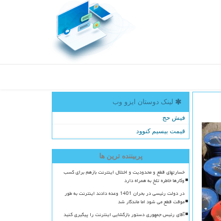
لینک دوستان ایزو وب
فیش حج
قیمت بیسیم کنوود
پربیننده ترین ها
خسارتهای قطع و محدودیت و اختلال اینترنت بازهم برای کسب
وکارها خاطره تلخ به همراه دارد
در دولت رئیسی در بحران 1401 وعده دادند اینترنت به طور
موقت قطع می شود اما ماندگار شد
آقای رئیس جمهوری دستور بازگشایی اینترنت را پیگیری کنید