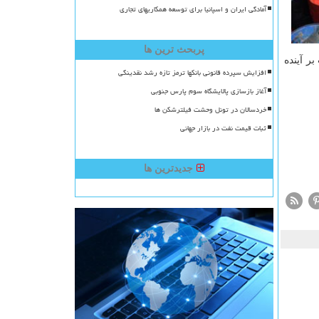
آمادگی ایران و اسپانیا برای توسعه همکاریهای تجاری
پربحث ترین ها
 بر آینده
افزایش سپرده قانونی بانکها ترمز تازه رشد نقدینگی
آغاز بازسازی پالایشگاه سوم پارس جنوبی
خردسالان در تونل وحشت فیلترشکن ها
ثبات قیمت نفت در بازار جهانی
جدیدترین ها