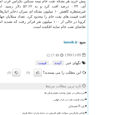
پیش خرید هر بشکه نفت خام نیمه سنگین تگزاس غرب آمری
آی، ۰.۴۴ درصد افت کرد و به ۲.۶۲
غیرمنتظره کاهش ۱۰ میلیون بشکه ای میزان ذخایر ان
افت قیمت های نفت خام را محدود کرد. تعداد مبتلایان جه
کرونا در حالی از ۱۰۰ میلیون نفر فراتر رف
تقاضای نفت خام سایه افکنده است.
منبع:
isoweb.ir
1399/11/09
12:17:49
تگهای خبر:
آینده
,
قیمت
این مطلب را می پسندید؟
(0)
(0)
تازه ترین مطالب مرتبط
خردسالان در تونل وحشت فیلترشکن ها
ثبات قیمت نفت در بازار جهانی
پلن B همیشگی
چالش جایگزینی سوخت های فسیلی در سایه بحران تنگه هرمز