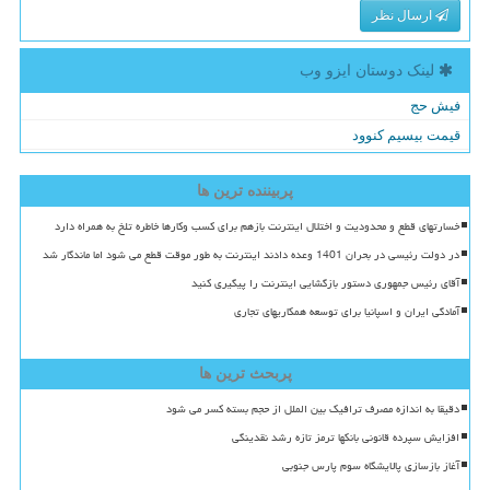
ارسال نظر
لینک دوستان ایزو وب
فیش حج
قیمت بیسیم کنوود
پربیننده ترین ها
خسارتهای قطع و محدودیت و اختلال اینترنت بازهم برای کسب وکارها خاطره تلخ به همراه دارد
در دولت رئیسی در بحران 1401 وعده دادند اینترنت به طور موقت قطع می شود اما ماندگار شد
آقای رئیس جمهوری دستور بازگشایی اینترنت را پیگیری کنید
آمادگی ایران و اسپانیا برای توسعه همکاریهای تجاری
پربحث ترین ها
دقیقا به اندازه مصرف ترافیک بین الملل از حجم بسته کسر می شود
افزایش سپرده قانونی بانکها ترمز تازه رشد نقدینگی
آغاز بازسازی پالایشگاه سوم پارس جنوبی