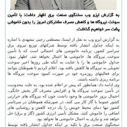
به گزارش ایزو وب سخنگوی صنعت برق اظهار داشت: با تأمین
سوخت نیروگاه ها و کاهش مصرف مشترکان امروز را بدون خاموشی
پشت سر خواهیم گذاشت.
به گزارش ایزو وب به نقل از ایسنا، مصطفی رجبی مشهدی با اشاره
به اینکه جداول انتشار یافته توسط شرکتهای توزیع نیروی برق
سراسر کشور، برنامه خاموشی های احتمالی است که با تأمین
سوخت نیروگاه ها، خاموشی ها اعمال نخواهد شد، اظهار نمود:
جداول خاموشی ها را با عنایت به آنکه طی روزها اخیر سوخت
تحویلی به نیروگاه ها کاهش یافته بود، اعلام کردیم تا هموطنان بتوانند
برای فعالیتهای روزمره خود در صورت کمبود سوخت نیروگاه ها
برنامه ریزی داشته باشند،
وی ادامه داد: همانطور که پیش تر اعلام شده بود، به علت محدودیت
در تأمین سوخت نیروگاه ها و افزایش مصرف گاز بخش خانگی،
احتمال بروز خاموشی ها وجود داشت چون که نیروگاه های حرارتی
کشور عموما با گاز کار می کنند، در صورتیکه هموطنان در سرتاسر
کشور تنها دمای محیط خویش را یک درجه کاهش و روشنایی های
اضافی را خاموش کنند، مشکل تأمین انرژی کشور (گاز و برق) حل
خواهد شد و نیازی به اعمال خاموشی ها نخواهد بود.
سخنگوی صنعت برق با تکیه بر اینکه جداول انتشار یافته توسط