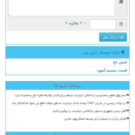
= ۲ بعلاوه ۲
ارسال نظر
لینک دوستان ایزو وب
فیش حج
قیمت بیسیم کنوود
پربیننده ترین ها
خسارتهای قطع و محدودیت و اختلال اینترنت بازهم برای کسب وکارها خاطره تلخ به همراه دارد
در دولت رئیسی در بحران 1401 وعده دادند اینترنت به طور موقت قطع می شود اما ماندگار شد
آقای رئیس جمهوری دستور بازگشایی اینترنت را پیگیری کنید
آمادگی ایران و اسپانیا برای توسعه همکاریهای تجاری