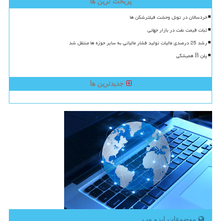
پربحث ترین ها
خردسالان در تونل وحشت فیلترشکن ها
ثبات قیمت نفت در بازار جهانی
رشد 25 درصدی مالیات تولید فشار مالیاتی به سایر حوزه ها منتقل شد
پلن B همیشگی
جدیدترین ها
موضوعات ایزو وب