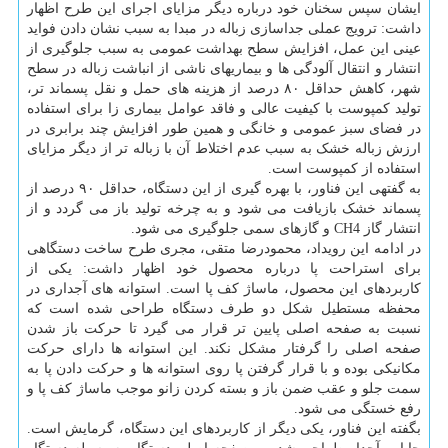
ایشان سپس سخنان خود درباره دیگر مزایای اجرای این طرح اظهار
داشت: ترویج عملی جداسازی زباله در مبدا به سبب نشان دادن فواید
عینی این عمل، افزایش سطح بهداشت عمومی به سبب جلوگیری از
انتشار و انتقال آلودگی ها و بیماریهای ناشی از انباشت زباله در سطح
شهر، کاهش حداقل ۸۰ درصد از هزینه های حمل و نقل پسماند تر،
تولید کمپوست با کیفیت عالی و فاقد عوامل بیماری زا برای استفاده
در فضای سبز عمومی و خانگی و همین طور افزایش چند برابری در
ارزش زباله خشک به سبب عدم اختلاط آن با زباله تر از دیگر مزایای
استفاده از کمپوست است.
به گفتهی این فناور، با بهره گیری از این دستگاه، حداقل ۹۰ درصد از
پسماند خشک بازیافت می شود و به چرخه تولید باز می گردد و از
انتشار گاز CH4 و گازهای سمی جلوگیری می شود.
در ادامه این رویداد، محمودرضا متقی، مجری طرح ساخت دستگاهی
برای استراحت پا درباره محصول خود اظهار داشت: یکی از
کاربردهای این محصول، ماساژ کف پا است. استوانه های آجداری در
محفظه مستطیل شکل دو طرف دستگاه طراحی شده است که
نسبت به صفحه اصلی پایین تر قرار می گیرد تا حرکت باز شدن
صفحه اصلی را گرفتار مشکل نکند. این استوانه ها دارای حرکت
مکانیکی بوده و با قرار گرفتن پا روی استوانه ها و حرکت دادن پا به
سمت جلو و عقب ضمن باز و بسته کردن زانو موجب ماساژ کف پا و
رفع خستگی می شود.
بگفته این فناور، یکی دیگر از کاربردهای این دستگاه، گرمایش است.