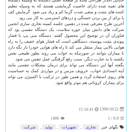
جاپایی آجدار طراحی شده بر صفحه اصلی دستگاه به وسیله دستگاه
های تعبیه شده دارای خاصیت گرمایشی هستند که به وسیله تنظیم
کننده های مثبت و منفی شدت گرما کم و زیاد می شود. گرمایش کف
پا برای از بین بردن خستگی و دردهای استرسی به کار می رود.
آخرین طرح معرفی شده در دهمین جلسه کمیته تجاری سازی انجمن
شرکت های دانش بنیان حوزه سلامت، یک دستگاه تنفسی بود که
فناوران آن در توضیح این محصول گفتند: دستگاه سی پپ با فشار
پیوندی مثبت پیوسته، دستگاهی است که فشار هوای خفیف را به راه
هوایی بالایی بیمار منتقل می کند تا راه های هوایی خودرا باز نگه دارد
تا بیماران بتوانند در صورتیکه به خواب می روند بطور طبیعی نفس
بکشند یا به عبارت دیگر، سبب رفع گرفتگی عمل تنفس می شود.
بگفته آنها این دستگاه می تواند برای درمان مشکلات تنفسی مانند
آپنه انسدادی خواب، خروپف مزمن و در مواردی کمک به حساسیت
های ریوی استفاده گردد و همین طور در ترکیب با اکسیژن می تواند
برای بیماران کرونائی هم موثر واقع شود.
1399/10/22
15:10:41
1406
5
/
0.0
تگهای خبر:
تجاری
,
تجهیزات
,
تولید
,
شركت