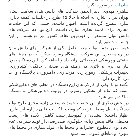
صادرات
نیز صورت گیرد.
شاهرخ مهدوی، دبیر انجمن شرکت های دانش بنیان سلامت استان
تهران نیز با اشاره به اینکه تا حالا ۴۵ طرح در جلسات کمیته تجاری
سازی مطرح گردیده است، اظهار داشت: حسنی که این جلسات
مجازی برای کمیته تجاری سازی داشت، این بود که شرکت های
دانش بنیان مستقر در دورترین نقاط کشور نیز توانستند در این
جلسات حضور یابند.
همین طور نجمه توانا، مدیر عامل یکی از شرکت های دانش بنیان
درباره محصول این شرکت، دستگاه رسوب شکن آب در زمینه های
صنعتی و پزشکی توضیحاتی ارائه داد و اضافه کرد: این دستگاه بدون
نیاز به برق و باتری در زمینه های صنعتی، خانگی، کشاورزی،
تجهیزات پزشکی، زنبورداری، مرغداری، دامپروری، پالایشگاه و آب
دریا کاربرد دارد.
بگفته توانا، یکی از کارکردهای این دستگاه در مطب های دندانپزشکی
است که مانع از تشکیل رسوب در یونیت دندانپزشکی و دستگاه
ساکشن می شود.
در بخش دیگری از این جلسه، حمید عباسعلی زاده، مجری طرح تولید
دستگاه تبدیل پسماند تر به کمپوست با کیفیت عالی درباره این طرح،
اظهار داشت: استفاده از کمپوستر سبب کاهش آلاینده های زیست
محیطی مانند پخش زباله، جلوگیری صددرصدی از تولید شیرابه، عدم
ایجاد بوی نامطبوع، حشرات و محیط های مولد بیماری در محیط های
شهری و مناطق عمومی می شود.