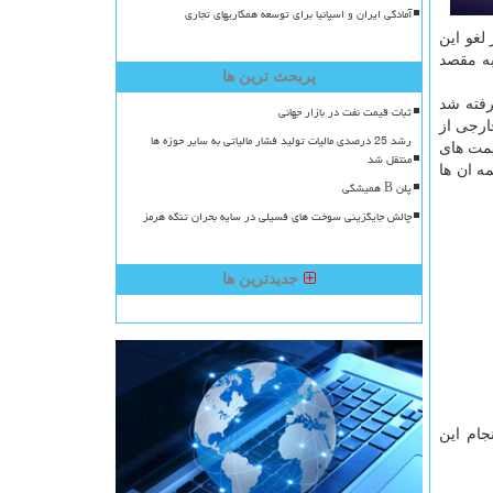
آمادگی ایران و اسپانیا برای توسعه همکاریهای تجاری
لغو این
به مقصد
پربحث ترین ها
رفته شد
ثبات قیمت نفت در بازار جهانی
ارجی از
رشد 25 درصدی مالیات تولید فشار مالیاتی به سایر حوزه ها
قیمت های
منتقل شد
ه ان ها
پلن B همیشگی
چالش جایگزینی سوخت های فسیلی در سایه بحران تنگه هرمز
جدیدترین ها
جام این