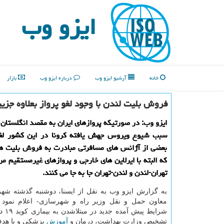
ایزو وب
خانه
آرشیو ایزو وب
درباره ایزو وب
بازار
فروش بلیت لندن با وجود لغو پرواز بعلاوه جزیی
ایزو وب: در صورتیکه پروازهای ایران به مقصد انگلستان 
سبب شیوع ویروس جهش یافته کرونا در این کشور ل
بعضی از آژانس های مسافرتی مبادرت به فروش بلیت هوا
که البته با ایرلاین های خارجی و پروازهای غیرمستقیم مر
تهران-لندن و لندن-تهران جا به جا می کنند.
به گزارش ایزو وب به نقل از ایسنا، دوشنبه گذشته شهرا
معاون حمل و نقل وزیر راه و شهرسازی- اعلام نمود ک
شرایط پی
تشخیص وزارت بهداشت، درمان و
آموزش
پزشکی و با هدف