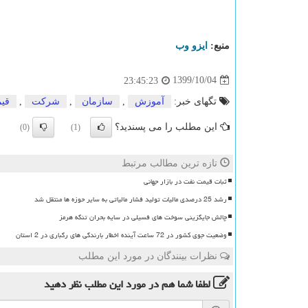
منبع:
ایزو وب
1399/10/04
23:45:23
تگهای خبر:
آموزش
,
سازمان
,
شركت
,
قی
این مطلب را می پسندید؟
(0)
(1)
تازه ترین مطالب مرتبط
ثبات قیمت نفت در بازار جهانی
رشد 25 درصدی مالیات تولید فشار مالیاتی به سایر حوزه ها منتقل شد
چالش جایگزینی سوخت های فسیلی در سایه بحران تنگه هرمز
وضعیت جوی کشور در 72 ساعت آینده اخطار بارندگی های رگباری در 2 استان
نظرات بینندگان در مورد این مطلب
لطفا شما هم
در مورد این مطلب
نظر دهید