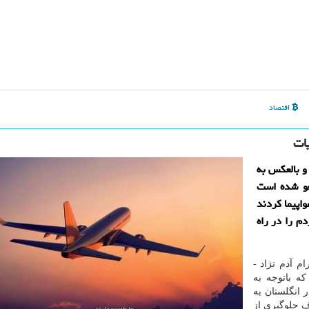
اقتصاد
ات
و بالعکس به
غو شده است
پیما کردند
دم را در راه
م آدم نژاد -
ه باتوجه به
ش آمده جدید در مبتلاشدن به بیماری کوید ۱۹ در انگلستان به
 جلوگیری از