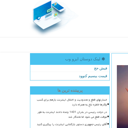
لینک دوستان ایزو وب
فیش حج
قیمت بیسیم کنوود
پربیننده ترین ها
خسارتهای قطع و محدودیت و اختلال اینترنت بازهم برای کسب
وکارها خاطره تلخ به همراه دارد
در دولت رئیسی در بحران 1401 وعده دادند اینترنت به طور
موقت قطع می شود اما ماندگار شد
آقای رئیس جمهوری دستور بازگشایی اینترنت را پیگیری کنید