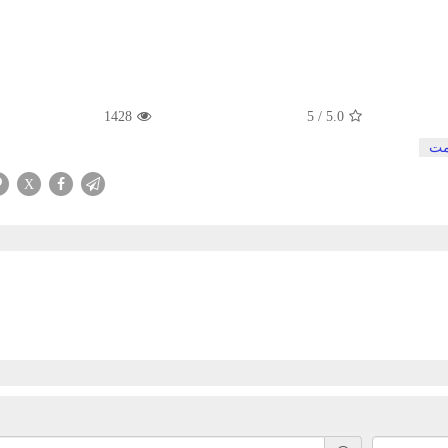
1428
5
/
5.0
مت
X