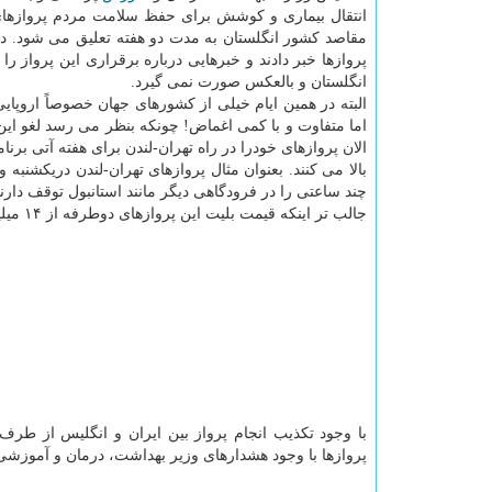
انتقال بیماری و کوشش برای حفظ سلامت مردم پروازهای 
مقاصد کشور انگلستان به مدت دو هفته تعلیق می شود. د
پروازها خبر دادند و خبرهایی درباره برقراری این پرواز ر
انگلستان و بالعکس صورت نمی گیرد.
البته در همین ایام خیلی از کشورهای جهان خصوصاً اروپایی
اما متفاوت و با کمی اغماض! چونکه بنظر می رسد لغو این 
الان پروازهای خودرا در راه تهران-لندن برای هفته آتی برن
بالا می کنند. بعنوان مثال پروازهای تهران-لندن دریکشنب
چند ساعتی را در فرودگاهی دیگر مانند استانبول توقف دارند
جالب تر اینکه قیمت بلیت این پروازهای دوطرفه از ۱۴ میلیون تومان تا ۸۲ میلیون تومان متفاوت می باشد.
با وجود تکذیب انجام پرواز بین ایران و انگلیس از طر
پروازها با وجود هشدارهای وزیر بهداشت، درمان و آموز