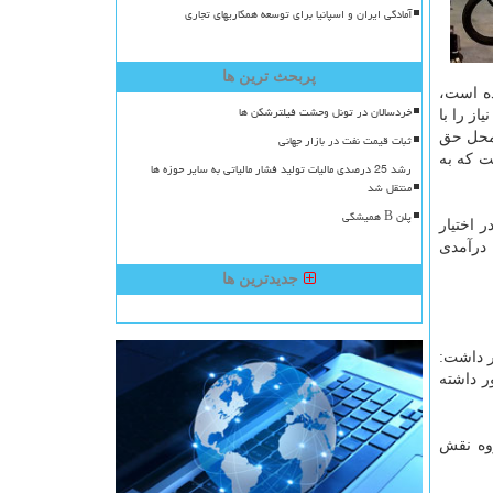
آمادگی ایران و اسپانیا برای توسعه همکاریهای تجاری
پربحث ترین ها
ه است،
خردسالان در تونل وحشت فیلترشکن ها
از را با
 محل حق
ثبات قیمت نفت در بازار جهانی
ی است که به
رشد 25 درصدی مالیات تولید فشار مالیاتی به سایر حوزه ها
منتقل شد
پلن B همیشگی
 اختیار
 درآمدی
جدیدترین ها
ر داشت:
ر داشته
روه نقش