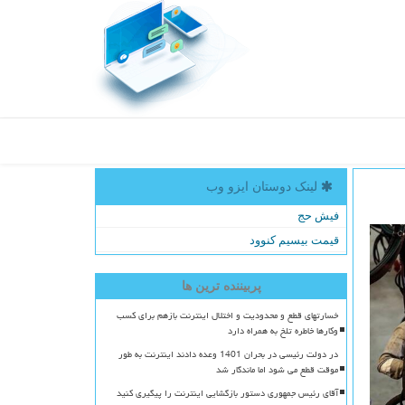
لینک دوستان ایزو وب
فیش حج
قیمت بیسیم کنوود
پربیننده ترین ها
خسارتهای قطع و محدودیت و اختلال اینترنت بازهم برای کسب
وکارها خاطره تلخ به همراه دارد
در دولت رئیسی در بحران 1401 وعده دادند اینترنت به طور
موقت قطع می شود اما ماندگار شد
آقای رئیس جمهوری دستور بازگشایی اینترنت را پیگیری کنید