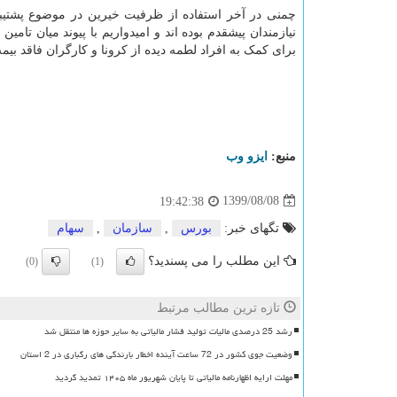
چمنی در آخر استفاده از ظرفیت خیرین در موضوع پشتیبا
نیازمندان پیشقدم بوده اند و امیدواریم با پیوند میان تا
برای کمک به افراد لطمه دیده از کرونا و کارگران فاقد بیمه 
منبع:
ایزو وب
1399/08/08
19:42:38
تگهای خبر:
بورس
,
سازمان
,
سهام
این مطلب را می پسندید؟
(0)
(1)
تازه ترین مطالب مرتبط
رشد 25 درصدی مالیات تولید فشار مالیاتی به سایر حوزه ها منتقل شد
وضعیت جوی کشور در 72 ساعت آینده اخطار بارندگی های رگباری در 2 استان
مهلت ارایه اظهارنامه مالیاتی تا پایان شهریور ماه ۱۴۰۵ تمدید گردید