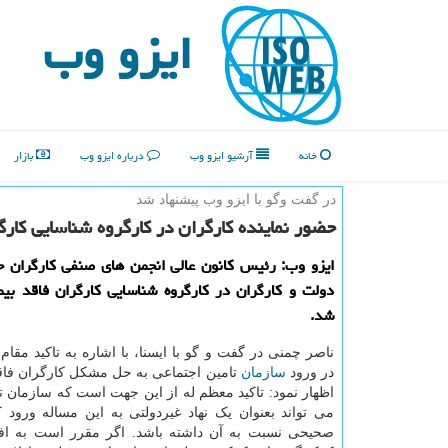
ایزو وب
خانه
آرشیو ایزو وب
درباره ایزو وب
بازار
در گفت وگو با ایزو وب پیشنهاد شد
حضور نماینده كارگران در كارگروه شناسایی كارگ
ایزو وب: رئیس كانون عالی انجمن های صنفی كارگران ح
دولت و كارگران در كارگروه شناسایی كارگران فاقد بیم
شد.
ناصر چمنی در گفت و گو با ایسنا، با اشاره به تاکید مقا
در ورود
سازمان
تامین اجتماعی به حل مشکل کارگران فاقد
اظهار نمود: تاکید معظم له از این جهت است که سازمان ت
می تواند بعنوان یک نهاد غیردولتی به این مساله ورود 
صحیحی نسبت به آن داشته باشد. اگر مقرر است به افرا