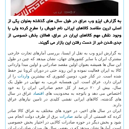
به گزارش ایزو وب عراق در طول سال های گذشته بعنوان یكی از
اصلی ترین مقاصد كالاهای ایرانی نام خویش را مطرح كرده ولی با
وجود نقش مهم كالاهای ایران در عراق، فعالان بخش خصوصی از
جدی شدن خبر از دست رفتن این بازار می گویند.
به گزارش ایزو وب به نقل از ایسنا، بررسی آمارهای تجارت خارجی
مشترک ایران با سایر کشورهای جهان، نشان میدهد که چین در طول
این سال ها همیشه بعنوان اولین مقصد صادراتی و اولین مبدا وارداتی
کالا به ایران فعالیت نموده و این روند حتی در دوران کرونا نیز حفظ
شده است. در کنار چین، دومین کشوری که بیشترین
واردات
را از
ایران دارد، عراق است. این همسایه غربی، به تنهایی در طول یک
سال، بیش از ۲۰ درصد از کل حجم صادراتی ایران را به خود
اختصاص می دهد و باتوجه به محدودیت های
اقتصاد
عراق در سال
های گذشته، کالاهای ایرانی نقشی کلیدی در تامین نیازهای عراق
دارند.
ایران در سال های اخیر، در حوزه های مختلف به عراق کالا صادر
کرده که قسمتی از آن مانند
صادرات
برق از طرف دولت انجام می
شود و بخش دیگر در حوزه صادرات کالایی در اختیار بخش خصوصی
است. آمارها نشان میدهد که در بعضی سال ها، میزان صادرات ایران