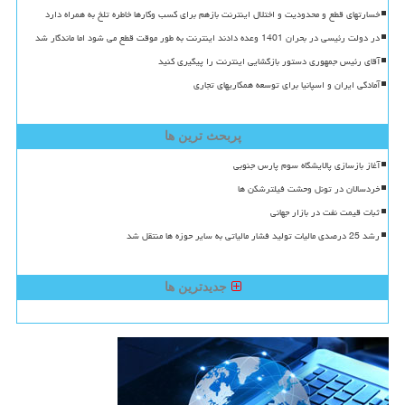
خسارتهای قطع و محدودیت و اختلال اینترنت بازهم برای کسب وکارها خاطره تلخ به همراه دارد
در دولت رئیسی در بحران 1401 وعده دادند اینترنت به طور موقت قطع می شود اما ماندگار شد
آقای رئیس جمهوری دستور بازگشایی اینترنت را پیگیری کنید
آمادگی ایران و اسپانیا برای توسعه همکاریهای تجاری
پربحث ترین ها
آغاز بازسازی پالایشگاه سوم پارس جنوبی
خردسالان در تونل وحشت فیلترشکن ها
ثبات قیمت نفت در بازار جهانی
رشد 25 درصدی مالیات تولید فشار مالیاتی به سایر حوزه ها منتقل شد
جدیدترین ها