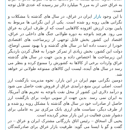
به عراق حتی از به مرز ۹ میلیارد دلار نیز رسیده که عددی قابل توجه
است.
با این وجود
بازار
ایران در عراق، در سال های گذشته با مشکلات و
نگرانی هایی روبه رو شده است. یکی از این نگرانی ها مربوط به
پایین بودن ارزش افزوده کالاهایی است که از طرف ایران به عراق
می رود. هرچند باتوجه به دوره طولانی جنگ های داخلی در عراق،
اقتصاد این کشور بخش قابل توجهی از زیرساخت های اقتصادی
خودرا از دست داده اما در سال های گذشته و با بهبود نسبی اوضاع،
دولت این کشور، بخش زیادی از تمرکز خودرا به فعال کردن باردیگر
این زیرساخت ها اختصاص داده و بدین جهت در سال های گذشته
عراق واردات برخی از کالاها به کشورش را ممنوع کرده و بنظر می
رسد در سال های آینده، لیست این کالاهای ممنوعه طولانی تر خواهد
شد.
دومین نگرانی مهم ایران در این بازار، نحوه مدیریت بازگشت ارز
است. اصلی ترین منبع درآمدی عراق از فروش نفت حاصل می شود
و درآمد دلاری این کشور از محل نفت باتوجه به تحریم های آمریکا،
به ایران نمی رسد. بدین جهت از سویی دولت برای بازگشت ارز
حاصل از صادرات خود در سال های گذشته با مشکل روبه رو شده و
از طرف دیگر، سیاست های ارزی بانک مرکزی نیز به عاملی برای
دشوار شدن فعالیت در این بازار منجر گردیده است.
یحیی آل اسحاق – رئیس اتاق بازرگانی مشترک ایران و عراق – در
گفت و گو با ایسنا می گوید: ظرفیت بازار عراق برای صادرکنندگان