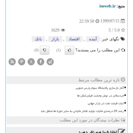
منبع:
isoweb.ir
1399/07/15
22:59:50
1629
5
/
5.0
تگهای خبر:
آینده
,
اقتصاد
,
بازار
,
بانك
این مطلب را می پسندید؟
(0)
(1)
X
تازه ترین مطالب مرتبط
آغاز بازسازی پالایشگاه سوم پارس جنوبی
خردسالان در تونل وحشت فیلترشکن ها
ثبات قیمت نفت در بازار جهانی
رشد 25 درصدی مالیات تولید فشار مالیاتی به سایر حوزه ها منتقل شد
نظرات بینندگان در مورد این مطلب
لطفا شما هم
نظر دهید