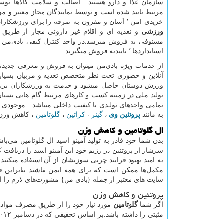
سازمان غذا و دارو هستند . اصالت و سلامت کالاها توس
مرتبط تایید شده است و توسط نمایندگان مجاز معتبر و مور
خریدی امن ٬ آسان و مقرون به صرفه را برای ورزشکاران فراهم مینماید . تمامی محصولات غیر داروئی داروخانه اعم از
ورزشی
و تغذیه ای و اقلام غیر داروئی مجاز از طریق 
استانداردها ٬ تاییدیه فروش میگیرند.
ورزش دوستان حاصل میشود و خدمت به ورزشکاران بزرگتری
تولید ملی در زمینه کسب و کارهای مرتبط گام هایی بسیار
تمامی واحدهای تولیدی با کیفیت داخلی میباشد . موجودی 
به مانند
پروتئین وی
،
گینر
،
کراتین
،
گلوتامین
، کاهش وزن ،
ال‌ گلوتامین و کاهش وزن
بدن شما خود قادر به تولید آمینو اسید ال‌ گلوتامین می‌باش
سرشار از پروتئین در رژیم خود این آمینو اسید را دریافت
به امید بهبود فرایند چربی‌ سوزیشان از آن استفاده میکنن
مکمل‌ها ممکن است که برای همه ایمن نباشند بنابراین ق
سایت های معتبر از جمله {بادی من} مشورت‌های لازم را ان
پروتئین و کاهش وزن
اگر شما
گلوتامین
مورد نیاز خود را از طریق مصرف مواد 