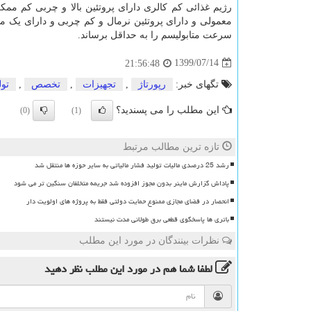
رژیم غذائی کم کالری دارای پروتئین بالا و چربی‌ کم م
معمولی‌ و دارای پروتئین نرمال و کم چربی‌ و دارای یک م
سرعت متابولیسم را به حداقل برساند.
1399/07/14
21:56:48
تگهای خبر:
رپورتاژ
,
تجهیزات
,
تخصص
,
تول
این مطلب را می پسندید؟
(0)
(1)
تازه ترین مطالب مرتبط
رشد 25 درصدی مالیات تولید فشار مالیاتی به سایر حوزه ها منتقل شد
پاداش گزارش ماینر بدون مجوز افزوده شد جریمه متخلفان سنگین تر می شود
انحصار در فضای مجازی ممنوع حمایت دولتی فقط به پروژه های اولویت دار
باتری ها پاسخگوی قطعی برق طولانی مدت نیستند
نظرات بینندگان در مورد این مطلب
لطفا شما هم
در مورد این مطلب
نظر دهید