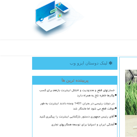
لینک دوستان ایزو وب
پربیننده ترین ها
خسارتهای قطع و محدودیت و اختلال اینترنت بازهم برای کسب
وکارها خاطره تلخ به همراه دارد
در دولت رئیسی در بحران 1401 وعده دادند اینترنت به طور
موقت قطع می شود اما ماندگار شد
آقای رئیس جمهوری دستور بازگشایی اینترنت را پیگیری کنید
آمادگی ایران و اسپانیا برای توسعه همکاریهای تجاری