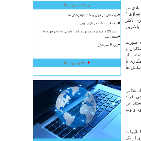
پربحث ترین ها
بادی‌من
نسازی
٬
خردسالان در تونل وحشت فیلترشکن ها
زی دکتر
ثبات قیمت نفت در بازار جهانی
ودن بالاترین
رشد 25 درصدی مالیات تولید فشار مالیاتی به سایر حوزه ها
منتقل شد
رینی و غذایی به صورت
پلن B همیشگی
یت ورزشکاران و
مایت از
کاری با
جدیدترین ها
مکمل ها
اد غذائی
ی‌ افراد
تند.این
ود و وب
تاثیرات
A) به چاپ رسیده است پیروی از یک