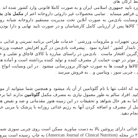
ط ارگان های
د تایید جمهوری اسلامی ایران و به صورت کاملا قانونی وارد کشور شده اند . 
مکمل
های
بد
وبسایت بادی‌من به صورت آنلاین تحت مدیریت مستقیم داروخانه شبانه رو
مستوفی به فروش میرسد.در واحد کنترل کیفی بادی‌من ٬ کالاها پس از ارزیابی کامل کارشناسان و در صورت تایید نهایی و دارا ب
از خدمات ویژه بادی‌من میتوان به فروش و معرفی جدیدترین تجهیزات و ملزومات ورزشی ٬ خدمات طراحی برنامه تم
آنلاین و حضوری تحت نظر متخصص تغذیه و مربیان بسیار نامدار کشور ٬ اشاره نمود . پیشرفت بادی‌من در گرو افزایش جمع
ن افتخار ماست . بادی‌من در راستای مبارزه با کالای قاچاق و تقلبی و ح
 موثر در جهت حمایت از مصرف کننده و تولید کننده برداشته است و آماده هم
کالاها و قیمت ها به صورت خودکار بروزرسانی میشود . در این وبسایت انواع 
 چربی سوز ، ویتامین و... به فروش میرسد .
د که اغلب تنها با نام گلوتامین از آن یاد میشود و همچنین شما میتوانید از مو
 کنید. افراد سالم به طور معمول نیازی به مصرف مکمل
گلوتامین
ندارند اما برخ
د.اما به هر حال شواهد و تحقیقات در این زمینه هنوز مقدماتی و ضد و نقیض هس
بل از مصرف و اضافه کردن آنها به رژیم غذائی روزانه با پزشک یا مربی خ
جام دهید.
غذائی دارای پروتئین بالا به دست میاورید ممکن است روی چربی‌ سوزی شما 
مثبتی را داشته باشد.بر اساس تحقیقی که در دسامبر ۲۰۱۲ در مجله (merican Journal of Clinical Nutrition