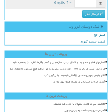
= ۴ بعلاوه ۵
ارسال نظر
لینک دوستان ایزو وب
فیش حج
قیمت بیسیم کنوود
پربیننده ترین ها
خسارتهای قطع و محدودیت و اختلال اینترنت بازهم برای کسب وکارها خاطره تلخ به همراه دارد
در دولت رئیسی در بحران 1401 وعده دادند اینترنت به طور موقت قطع می شود اما ماندگار شد
آقای رئیس جمهوری دستور بازگشایی اینترنت را پیگیری کنید
آمادگی ایران و اسپانیا برای توسعه همکاریهای تجاری
پربحث ترین ها
افزایش سپرده قانونی بانکها ترمز تازه رشد نقدینگی
آغاز بازسازی پالایشگاه سوم پارس جنوبی