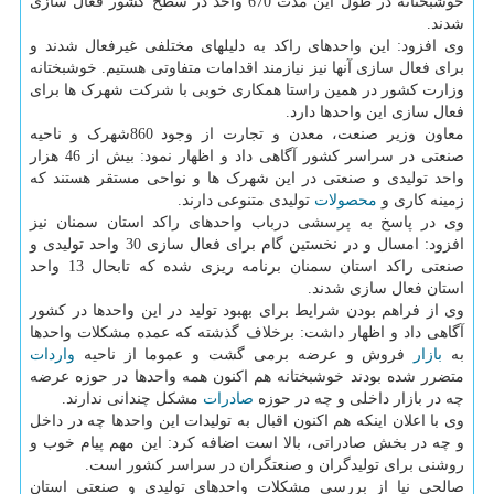
خوشبختانه در طول این مدت 670 واحد در سطح کشور فعال سازی
شدند.
وی افزود: این واحدهای راکد به دلیلهای مختلفی غیرفعال شدند و
برای فعال سازی آنها نیز نیازمند اقدامات متفاوتی هستیم. خوشبختانه
وزارت کشور در همین راستا همکاری خوبی با شرکت شهرک ها برای
فعال سازی این واحدها دارد.
معاون وزیر صنعت، معدن و تجارت از وجود 860شهرک و ناحیه
صنعتی در سراسر کشور آگاهی داد و اظهار نمود: بیش از 46 هزار
واحد تولیدی و صنعتی در این شهرک ها و نواحی مستقر هستند که
زمینه کاری و
محصولات
تولیدی متنوعی دارند.
وی در پاسخ به پرسشی درباب واحدهای راکد استان سمنان نیز
افزود: امسال و در نخستین گام برای فعال سازی 30 واحد تولیدی و
صنعتی راکد استان سمنان برنامه ریزی شده که تابحال 13 واحد
استان فعال سازی شدند.
وی از فراهم بودن شرایط برای بهبود تولید در این واحدها در کشور
آگاهی داد و اظهار داشت: برخلاف گذشته که عمده مشکلات واحدها
به
بازار
فروش و عرضه برمی گشت و عموما از ناحیه
واردات
متضرر شده بودند خوشبختانه هم اکنون همه واحدها در حوزه عرضه
چه در بازار داخلی و چه در حوزه
صادرات
مشکل چندانی ندارند.
وی با اعلان اینکه هم اکنون اقبال به تولیدات این واحدها چه در داخل
و چه در بخش صادراتی، بالا است اضافه کرد: این مهم پیام خوب و
روشنی برای تولیدگران و صنعتگران در سراسر کشور است.
صالحی نیا از بررسی مشکلات واحدهای تولیدی و صنعتی استان