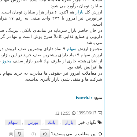
میلیارد تومان برآورد می شود.
ارزش کل
بازار
هم اکنون ۶ هزار هزار میلیارد تومان است.
فرابورس نیز امرو
است.
در حال حاضر بازار سرمایه در نمادهای بانکی، لیزینگ، 
دارویی و صنایع غذایی کاملاً سرخ پوش است و تنها در گ
می باشد.
مجموع ارزش
سهام
ارزش سهام ۹ نماد دارای بیشترین صف خرید در این بازار، ۳۰۰ میلیارد تومان (۱۲ برابر) است.
از ابتدای هفته جاری از طرف نهاد ناظر بازار سقف
مجوز
خر
ها افزایش یافته بود.
در معاملات امروز نیز حقوقی ها مبادرت به خرید سهام 
شرکت ها و منفی شدن بازار تأثیری نداشت.
منبع:
isoweb.ir
1399/06/17
12:12:55
تگهای خبر:
بازار
,
بانك
,
بورس
,
سهام
این مطلب را می پسندید؟
(0)
(1)