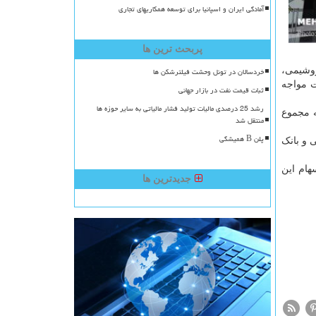
آمادگی ایران و اسپانیا برای توسعه همکاریهای تجاری
پربحث ترین ها
وشیمی،
خردسالان در تونل وحشت فیلترشکن ها
ت مواجه
ثبات قیمت نفت در بازار جهانی
رشد 25 درصدی مالیات تولید فشار مالیاتی به سایر حوزه ها
 در حالیست که مجموع
منتقل شد
پلن B همیشگی
 و بانک
هام این
جدیدترین ها