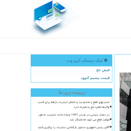
لینک دوستان ایزو وب
فیش حج
قیمت بیسیم کنوود
پربیننده ترین ها
خسارتهای قطع و محدودیت و اختلال اینترنت بازهم برای کسب
وکارها خاطره تلخ به همراه دارد
در دولت رئیسی در بحران 1401 وعده دادند اینترنت به طور
موقت قطع می شود اما ماندگار شد
آقای رئیس جمهوری دستور بازگشایی اینترنت را پیگیری کنید