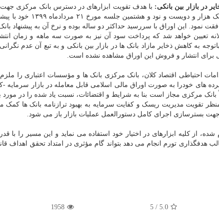
ر در بازار بین بانکی:
با هدف تقویت ابزارهای در دسترس بانک مرکزی جهت
مؤثر نقدینگی در بازار بین بانکی، شورای پول و اعتبار در یک هزار و دویست و نو
 نمود. این اوراق با سررسید حداکثر دو ساله بوده و نرخ آن به پیشنهاد بان
الانه تعیین خواهد شد که پرداخت سود آن نیز به صورت سه ماهه و زمان انتشا
جه به کاهش ذخایر مازاد بانک ها در بازار بین بانکی و به تبع آن عدم نگرانی 
رتی برای انتشار و فروش این اوراق مشاهده نشده است.
دامات احتیاطی اقتصاد کلان، بانک مرکزی بانک ها و مؤسسات اعتباری را ملزم ن
 ۳ درصد از مانده کل سپرده های خودرا به صورت اوراق مالی اسلامی قابل معامله در بازار سرمایه
بانک مرکزی مجاز است بنا به شرایط و اقتضائات، نسبت یاد شده را در مورد با
ظر تقویت مدیریت ریسک و کفایت سرمایه به بهبود ترازنامه بانک ها کمک می
ا جهت بسترسازی اجرای کامل دستورالعمل عملیات بازار باز می شود.
ه، از کلیه ابزارهای در اختیار خود استفاده می نماید و این مسیر را با قدر
قالب هدفگذاری تورم انجام می دهد بتواند گام مؤثری در امتداد تحقق اهداف قان
1958
5
/
5.0