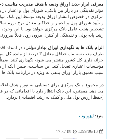
معرفی ابزار جدید اوراق ودیعه با هدف مدیریت مناسب ذخای
مرکزی در خصوص انتشار اوراق ودیعه توسط این بانک موافقت
و تأیید شورای پول و اعتبار و حداکثر معادل نرخ تورم س
تشخیص هیئت عامل بانک مرکزی خواهد بود. با این وجود، باتو
رشد پایه پولی و نقدینگی از کنترل بیرون رود، فعلاً ضرو
الزام بانک ها به نگهداری اوراق بهادار دولتی:
در امتداد اق
ظرف مدت سه ماه حداقل معادل
خزانه داری کل کشور منتشر می شود- نگهداری کنند. ضمناً 
مؤسسات اعتباری تعدیل کند. این سیاست، ضمن آنکه از من
سبب تعمیق بازار اوراق بدهی به ویژه در ترازنامه بانک ه
در مجموع، بانک مرکزی برای دستیابی به تورم هدف اعلام شد
می دهد. همچنین، این بانک انتظار دارد با اقداماتی که در 
(حفظ ارزش پول ملی و کمک به رشد اقتصادی) بردارد.
منبع:
ایزو وب
1399/06/13
17:57:09