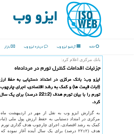
ایزو وب
خانه
آرشیو ایزو وب
درباره ایزو وب
بازار
بانك مركزی اعلام كرد:
جزئیات اقدامات كنترل تورم در مردادماه
ایزو وب: بانك مركزی در امتداد دستیابی به حفظ ار
(ثبات قیمت ها) و كمك به رشد اقتصادی، اجرای چارچوب
تورم را با بیان تورم هدف (2±22 درصد) ب
كرد.
به گزارش ایزو وب به نقل از مهر در اردیبهشت ماه 
مرکزی در امتداد دستیابی به حفظ ارزش پول ملی (ثبات
کمک به رشد اقتصادی، اجرای چارچوب هدف گذاری تورم را 
هدف (۲±۲۲ درصد) برای یک سال آینده آغاز نموده ک