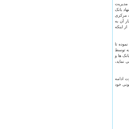
 مدیریت
د و هشتمین جلسه مورخ ۲۱ مردادماه ۱۳۹۹ خود با پیشنهاد بانک
ک مرکزی
ر آن به
از اینکه
موده تا
 -که توسط
نک ها و
 نماید،
ت ادامه
ونی خود