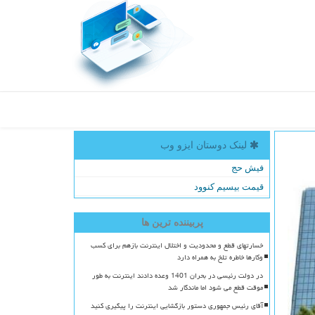
لینک دوستان ایزو وب
فیش حج
قیمت بیسیم کنوود
پربیننده ترین ها
خسارتهای قطع و محدودیت و اختلال اینترنت بازهم برای کسب
وکارها خاطره تلخ به همراه دارد
در دولت رئیسی در بحران 1401 وعده دادند اینترنت به طور
موقت قطع می شود اما ماندگار شد
آقای رئیس جمهوری دستور بازگشایی اینترنت را پیگیری کنید