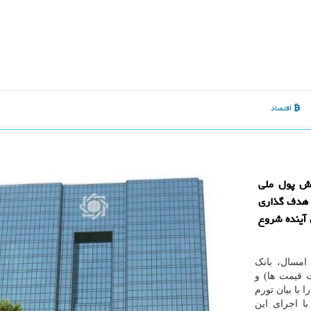
اقتصاد
زش پول ملی
 هدف گذاری
رای یك سال آینده شروع
امسال، بانک
 قیمت ها) و
با بیان تورم
ه با اجرای این