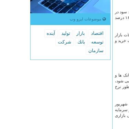
 سود در
بین بانکی متوقف شود؛ به شکلی که متأثر از اقدامات فوق الذکر، نرخ سود بازار بین بانکی از ۹.۷ درصد در خرداد سال جاری به ۱۶.۶ درصد
موضوعات ایزو وب
اقتصاد
بازار
تولید
آینده
ت بازار
 خرید و
توسعه
بانك
شركت
سازمان
 گذاری بانک ها و
یر مشاهده می شود،
طور نرخ
باتوجه به لزوم تامین مالی غیرتورمی کسری بودجه دولت، تعداد حراج های کارگزاری بانک مرکزی تا تاریخ ۱۲ شهریور
و سایر سرمایه
 بازاری