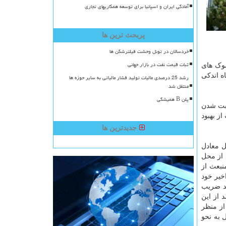
آمادگی ایران و اسپانیا برای توسعه همکاریهای تجاری
پربحث ترین ها
خردسالان در تونل وحشت فیلترشکن ها
ثبات قیمت نفت در بازار جهانی
ت و شوک های
د آن در مردادماه اندکی
رشد 25 درصدی مالیات تولید فشار مالیاتی به سایر حوزه ها
منتقل شد
پلن B همیشگی
ترس نیست، لیکن مثبت شدن
نسبت به ماه قبل، حکایت از بهبود
جدیدترین ها
ماه مشابه سال قبل معادل
 از محل
نبعث از
خیر خود
اساس، رشد ضریب
 معادل ۱۰.۵ درصد بوده است. در این میان، ۷ واحد درصد از این
نا از منظر
 به نحو