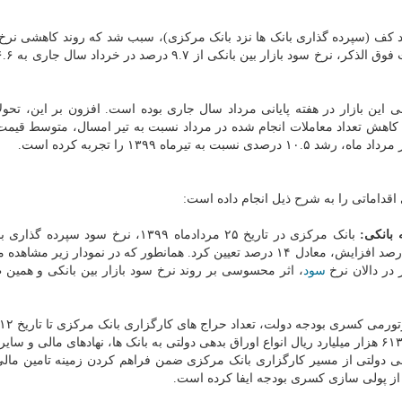
 کف (سپرده گذاری بانک ها نزد بانک مرکزی)، سبب شد که روند کاهشی نرخ
این بازار در هفته پایانی مرداد سال جاری بوده است. افزون بر این، تحولا
 کاهش تعداد معاملات انجام شده در مرداد نسبت به تیر امسال، متوسط قیمت
اه ۱۳۹۹ را تجربه کرده است.
اقداماتی را به شرح ذیل انجام داده است:
 بانکی:
بانک مرکزی در تاریخ ۲۵ مردادماه ۱۳۹۹، نرخ سود سپرده
مؤسسات اعتباری غیربانکی نزد بانک مرکزی را با ۱ واحد درصد افزایش، معادل ۱۴ درصد تعیین کرد. همانطور که در نمودار ز
 در دالان نرخ
سود
، اثر محسوسی بر روند نرخ سود بازار بین بانکی و همین 
ماه ۱۳۹۹ به ۱۴ مرحله رسید که برمبنای آن، در مجموع ۶۱۳.۲ هزار میلیارد ریال انواع اوراق بدهی دولتی به بانک ها، نهادهای مالی 
دولتی از مسیر کارگزاری بانک مرکزی ضمن فراهم کردن زمینه تامین مالی
از پولی سازی کسری بودجه ایفا کرده است.