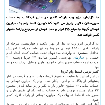
به گزارش ایزو وب یارانه نقدی در حالی فرداشب به حساب
سرپرستان خانوار واریز می شود كه دومین قسط وام یك میلیون
تومانی كرونا به مبلغ ۳۵ هزار و ۱۰۰ تومان از سرجمع یارانه خانوار
كسر خواهد شد.
به گزارش ایزو وب به نقل از مهر، یکصد و چهاردهمین مرحله از
یارانه نقدی ۴۵۵۰۰ تومانی مربوط به تیر ماه، همراه با افزایش
حداقل مستمری خانوارهای مددجویان تحت حمایت کمیته امداد امام
خمینی و
سازمان
بهزیستی کشور ساعت ۲۴ فردا دوشنبه ۲۰
مردادماه به حساب سرپرستان خانوارها واریز و قابل برداشت خواهد
بود.
کسر دومین قسط وام کرونا
بر این اساس، با عنایت به شیوع کرونا، دولت تصمیم گرفت در کنار
پشتیبانی از بنگاه ها و افراد بیکار شده، وام یک میلیون تومانی به
حساب تمامی ۲۳ میلیون خانوار یارانه بگیر واریز نماید که در مجموع
۲۳ هزار میلیارد تومان وام به حساب یارانه بگیران نقدی واریز و
مقرر شد اقساط تسهیلات یک میلیون تومانی از یارانه افراد کسر
شود.
آغاز کسر اقساط این تسهیلات از تیر ماه بود و این ماه دومین قسط