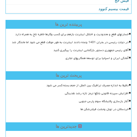
فیش حج
قیمت بیسیم کنوود
پربیننده ترین ها
خسارتهای قطع و محدودیت و اختلال اینترنت بازهم برای کسب وکارها خاطره تلخ به همراه دارد
در دولت رئیسی در بحران 1401 وعده دادند اینترنت به طور موقت قطع می شود اما ماندگار شد
آقای رئیس جمهوری دستور بازگشایی اینترنت را پیگیری کنید
آمادگی ایران و اسپانیا برای توسعه همکاریهای تجاری
پربحث ترین ها
دقیقا به اندازه مصرف ترافیک بین الملل از حجم بسته کسر می شود
افزایش سپرده قانونی بانکها ترمز تازه رشد نقدینگی
آغاز بازسازی پالایشگاه سوم پارس جنوبی
خردسالان در تونل وحشت فیلترشکن ها
جدیدترین ها