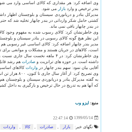
وی اضافه کرد: هر مقداری که کالای اساسی وارد می شود،
بندر ترخیص و وارد
بازار
می شود.
مدیرکل بنادر و دریانوردی سیستان و بلوچستان اظهار دا
کشتی حامل شکر وارداتی در بندر چابهار تخلیه شد که حتی
در بندر چابهار باقی نمی ماند.
وی خاطرنشان کرد: کالای رسوب شده به مفهوم وجود کالاها
این نظر هیچ گونه کالای رسوبی در بنادر سیستان و بلوچستان
مدیر بندر چابهار اضافه کرد: کالای اساسی غیر رسوبی هم 
است، کالاهای در جریان هستند و مشکلات و موانعی برای ت
داشته است. در حوزه های ترانزیت و
صادرات
هم رشد قابل 
آقایی بیان نمود: سهم بندر چابهار در
واردات
کالاهای اساسی امسال
وی تصریح کرد: از آغاز سال جاری تا کنون، ۸۰۰ هزار تن انواع کالاهای اساسی از راه بندر چابهار وارد کشور شده است.
که آنها هم به تدریج در حال ترخیص و بارگیری به داخل کش
منبع:
ایزو وب
1399/05/14
22:47:14
تگهای خبر:
بازار
,
صادرات
,
كالا
,
واردات