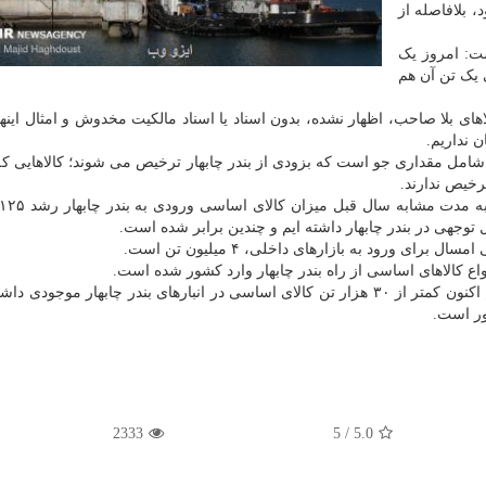
 بلافاصله از
شت: امروز یک
 یک تن آن هم
ی بلا صاحب، اظهار نشده، بدون اسناد یا اسناد مالکیت مخدوش و امثال اینه
 نداریم.
شامل مقداری جو است که بزودی از بندر چابهار ترخیص می شوند؛ کالاهایی که 
رخیص ندارند.
توجهی در بندر چابهار داشته ایم و چندین برابر شده است.
 برای ورود به بازارهای داخلی، ۴ میلیون تن است.
به گفته مدیرکل بنادر و دریانوردی سیستان و بلوچستان هم اکنون کمتر از ۳۰ هزار تن کالای اساسی در انبارهای بندر چابهار مو
ور است.
2333
5
/
5.0