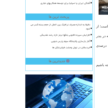
آمادگی ایران و اسپانیا برای توسعه همکاریهای تجاری
پربحث ترین ها
دقیقا به اندازه مصرف ترافیک بین الملل از حجم بسته کسر می
است؛ از
شود
افزایش سپرده قانونی بانکها ترمز تازه رشد نقدینگی
در بندر
آغاز بازسازی پالایشگاه سوم پارس جنوبی
وی خاطرنشان کرد: در ۴ ماهه نخست سال جاری نسبت به مدت مشابه سال قبل میزان کالای اساسی ورودی به بندر چابهار رشد ۱۲۵ درصدی
خردسالان در تونل وحشت فیلترشکن ها
جدیدترین ها
جودی داشته باشیم