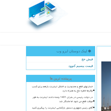
لینک دوستان ایزو وب
فیش حج
قیمت بیسیم کنوود
پربیننده ترین ها
خسارتهای قطع و محدودیت و اختلال اینترنت بازهم برای کسب
وکارها خاطره تلخ به همراه دارد
در دولت رئیسی در بحران 1401 وعده دادند اینترنت به طور
موقت قطع می شود اما ماندگار شد
آقای رئیس جمهوری دستور بازگشایی اینترنت را پیگیری کنید