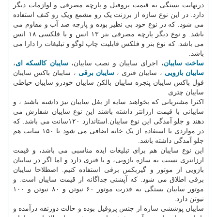
درنهایت بستگی به قیمت پروفیل و پارچه مصرفی و لوازمات دیگر
دارد. در این نوع سازه از برزنت یک رو مشمع ویک رو کنف استفاده
می شود. که در نوع خود بی نظیر بوده و پارچه ضد آب و مقاوم می
باشد. و نوع دیگر پارچه مصرفی بنر ۱۳ انس و یا فلکسی ۱۸ انس
می باشد. که نوع بنر و فلکس قابلیت چاپ لوگو و تبلیغات را دارا می
باشد.
ساخت سایبان
، اجرای سایبان و نصب سایبان،
سایبان کالسکه ای
،
سایبان بازویی
، سایبان فنری ،
سایبان برقی
، سایبان باکس سایبان
فول باکس سایبان پنجره سایبان بالکن سایبان خودرو سایبان حیاطی
سایبان چتری
اکثرا مشتریانی که بخواهند سایه از بغل سایبان نیز داشته باشند ، و
سایبانی با قیمت ارزانتر داشته باشند این نوع سایبان شفارش می
دهند و جلو آمدگی این نوع سایبان.استاندارد ۱۲۰سانت می باشد. که
در مواردی با استفاده از یک خانه اضافی می شود تا ۱۵۰ سانت هم
جلو آمدگی داشته باشد.
این نوع سایبان هم برای تبلیغات ایده مناسبی می باشد، و قیمت
ارزانتری نسبت به سازه بازویی، و یا فنری دارد و اما اگر در سایبان
بازویی از موتور و گیربکس برقی استفاده کنیم. اصطلاحا سایبان
برقی اطلاق می شود. که آپشنی جداگانه از قیمت سایبان است. و
موتور سایبان بستگی به قدرت موتور ۶۰ نیوتن و ۸۰ نیوتن و ۱۰۰
نیوتن دارد.
سایبان پوششی سازه از جنس پروفیل بوده و حالت ذوزنقه درآمده و