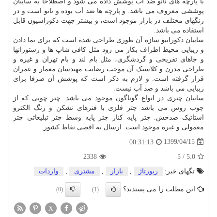
با پارچه های نانو ضد آب پوشش داده می شود و اصطلاحا به سایبان
پوششی معروف می باشد. و پارچه ها ضد آب بوده و نانو است و در
رنگهای مختلف در بازار موجود است، و بیشتر جهت دکوراسیون قابل
استفاده می باشد.
سایبان دکوراتیو سازه آن طوری طراحی شده است که برای نما دادن
و زیبایی محیط اطراف بکار می رود مثل کافی شاپ ها و رستورانها
و جاهای تفریحی و گردشگری، مثل بام لند و بام تهران و غیره و
طراحی مدرن و کلاسیک آن موجب رضایت مهندسان معمار و عمران
قرار گرفته است. و لازم به ذکر است که پوشش آن صرفا برای
زیبایی می باشد و ضد آب نیست.
سایبان چتری در انواع گوناگون موجود می باشد. چتر چوبی که از
چوب روس می باشد چتر فلزی با فنرهای نشکن و رنگ الکترو
استاتیک ضدخش. چتر پایه کنار چتر پایه وسط چتر تبلیغاتی چتر
معمولی و غیره موجود است. ارسال به اقصی نقاط کشور.
1399/04/15
00:31:13
2338
5
/
5.0
تگهای خبر:
رپورتاژ
,
بازار
,
مشتری
,
واردات
این مطلب را می پسندید؟
(0)
(1)
X