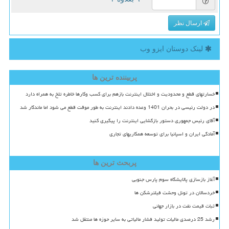
ارسال نظر
لینک دوستان ایزو وب
پربیننده ترین ها
خسارتهای قطع و محدودیت و اختلال اینترنت بازهم برای کسب وکارها خاطره تلخ به همراه دارد
در دولت رئیسی در بحران 1401 وعده دادند اینترنت به طور موقت قطع می شود اما ماندگار شد
آقای رئیس جمهوری دستور بازگشایی اینترنت را پیگیری کنید
آمادگی ایران و اسپانیا برای توسعه همکاریهای تجاری
پربحث ترین ها
آغاز بازسازی پالایشگاه سوم پارس جنوبی
خردسالان در تونل وحشت فیلترشکن ها
ثبات قیمت نفت در بازار جهانی
رشد 25 درصدی مالیات تولید فشار مالیاتی به سایر حوزه ها منتقل شد