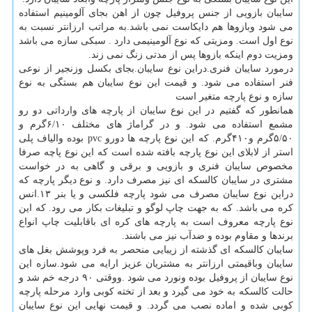
سایبان بازویی از جنس پروفیل چون از اهن بجای آلومینیم استفاده
می شود وبازوها هم دایکاست نمی باشد.به مراتب ارزانتر نسبت به
نوع اول است. ومزیتی که نوع آلومینیمی دارد . سبکی سازه می باشد
ومزیت دوم اینکه بازوها پس از مدتی زنگ نمی زند.
درمورد سایبان فنری.دراین نوع سایبان.بجای بکسل وزنجیر از نوعی
فنر استفاده می شود. و قیمت این نوع سایبان هم بستگی به نوع
سازه و نوع پارچه متغیر است
همانطور که گفتیم در این نوع سایبان از پارچه های وارداتی دو رو
مشمع استفاده می شود. و در گراماژ های مختلف ۶/۱۰گرم و
۵/۵۰گرم و۴۱۰گرم. که این نوع پارچه ها دورو pvc بوده والیاف پلی
استر از لابلای این نوع پارچه بافته شده است که این نوع پاچه صرفا
مخصوص سایبان فنری و بازویی و برقی و گاهی به در خواست
مشتری در سایبان کالسکه ای نیز مصرف دارد. و نوع دیگر پارچه که
دراین نوع سایبان مصرف می شود پارچه فلکسی و یا بنر ۱۳.انس
کره می باشد. که به جهت چاپ لوگو و تبلیغات بکار می رود. که این
نوع پارچه معروف است به پارچه های کره ای باقابلیت چاپ انواع
برندها و مقاوم بوده و ضدآب نیز می باشند.
سایبان کالسکه ای گذشته از زیبایی منحصر به فرد وپوشش بغل های
سایبان وباقیمتی ارزانتر به مشتریان عزیز ارایه می شود.سازه این
نوع سایبان از پروفیل بوده ونورد می شود .ووقتی ۹۰ درجه خم شد و
حالت کالسکه به خود می گیرد و بعد از تخته کوبی وارد مرحله پارچه
کوبی شده و اماده نصب می گردد. و قیمت نهایی این نوع سایبان