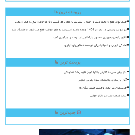
پربیننده ترین ها
خسارتهای قطع و محدودیت و اختلال اینترنت بازهم برای کسب وکارها خاطره تلخ به همراه دارد
در دولت رئیسی در بحران 1401 وعده دادند اینترنت به طور موقت قطع می شود اما ماندگار شد
آقای رئیس جمهوری دستور بازگشایی اینترنت را پیگیری کنید
آمادگی ایران و اسپانیا برای توسعه همکاریهای تجاری
پربحث ترین ها
افزایش سپرده قانونی بانکها ترمز تازه رشد نقدینگی
آغاز بازسازی پالایشگاه سوم پارس جنوبی
خردسالان در تونل وحشت فیلترشکن ها
ثبات قیمت نفت در بازار جهانی
جدیدترین ها