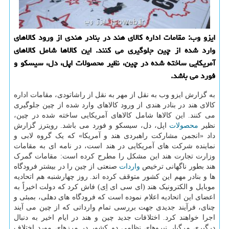
ایزو وب: مقامات اداره كالای هند در بنادر هندی از ورود كالاهای
وارد شده از چین جلوگیری می كنند. این كالاها شامل كالاهای
آمریكایی ساخته شده در چین، نظیر محصولات اپل، دل، سیسكو و
فورد می باشد.
به گزارش ایزو وب به نقل از مهر به نقل از راشاتودی، مقامات اداره
کالای هند در بنادر هندی از ورود کالاهای وارد شده از چین جلوگیری
می کنند. این کالاها شامل کالاهای آمریکایی ساخته شده در چین،
نظیر
محصولات
اپل، دل، سیسکو و فورد می باشد. رویترز گزارش
داد «انجمن مشارکت راهبردی هند و آمریکا» که یک گروه لابی و
نماینده شرکت های آمریکایی در هند است، در نامه ای به مقامات
وزارت تجارت هند این مشکل را مطرح کرده است: مقامات گمرک
هند بطور ناگهانی ترخیص
واردات
صنعتی از چین را در بیشتر فرودگاه
ها و بنادر مهم این کشور متوقف کرده اند. روز چهارشنبه هم اتحادیه
موبایل و الکترونیک هند (ای سی ای اِی) فاش کرد که دولت اخیراً به
اعضای این اتحادیه اعلام نموده است که فرودگاه های دهلی، بمبئی و
چنای، فرآیند جدیدی جهت بررسی تمام وارداتی که از چین می آیند
اجرا خواهند کرد. اختلافات جدید چین و هند در ایام اخیر به دنبال
درگیری مرگبار نیروهای نظامی دو کشور در مرزهای مورد اختلاف