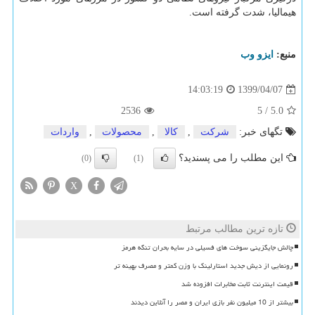
هیمالیا، شدت گرفته است.
منبع:
ایزو وب
1399/04/07
14:03:19
2536
5
/
5.0
تگهای خبر:
شركت
,
كالا
,
محصولات
,
واردات
این مطلب را می پسندید؟
(0)
(1)
X
تازه ترین مطالب مرتبط
چالش جایگزینی سوخت های فسیلی در سایه بحران تنگه هرمز
رونمایی از دیش جدید استارلینک با وزن کمتر و مصرف بهینه تر
قیمت اینترنت ثابت مخابرات افزوده شد
بیشتر از 10 میلیون نفر بازی ایران و مصر را آنلاین دیدند