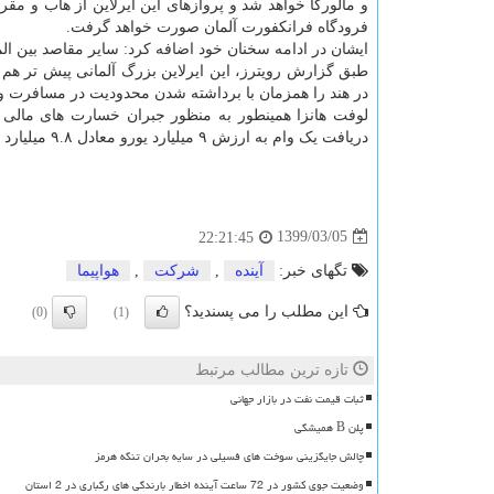
و مالورکا خواهد شد و پروازهای این ایرلاین از هاب و مقر
فرودگاه فرانکفورت آلمان صورت خواهد گرفت.
ایشان در ادامه سخنان خود اضافه کرد: سایر مقاصد بین المل
طبق گزارش رویترز، این ایرلاین بزرگ آلمانی پیش تر هم اع
در هند را همزمان با برداشته شدن محدودیت در مسافرت و
لوفت هانزا همینطور به منظور جبران خسارت های مالی ن
دریافت یک وام به ارزش ۹ میلیارد یورو معادل ۹.۸ میلیارد دلار است.
1399/03/05
22:21:45
تگهای خبر:
آینده
,
شركت
,
هواپیما
این مطلب را می پسندید؟
(0)
(1)
تازه ترین مطالب مرتبط
ثبات قیمت نفت در بازار جهانی
پلن B همیشگی
چالش جایگزینی سوخت های فسیلی در سایه بحران تنگه هرمز
وضعیت جوی کشور در 72 ساعت آینده اخطار بارندگی های رگباری در 2 استان