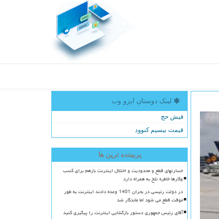
لینک دوستان ایزو وب
فیش حج
قیمت بیسیم کنوود
پربیننده ترین ها
خسارتهای قطع و محدودیت و اختلال اینترنت بازهم برای کسب
وکارها خاطره تلخ به همراه دارد
در دولت رئیسی در بحران 1401 وعده دادند اینترنت به طور
موقت قطع می شود اما ماندگار شد
آقای رئیس جمهوری دستور بازگشایی اینترنت را پیگیری کنید