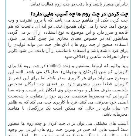
بنابراین هشیار باشید و با دقت در چت روم فعالیت نمایید
.
چت کردن در چت روم ها چه آسیب هایی دارد؟
چت کردن یکی از مفاهیم جدید می باشد که با بروز اینترنت و وب
بوجود آمد. چت را می توان همچون تیغی دو لبه ای دانست که هم
فایده و ضرر دارد و این موضوع به نوع استفاده از آن بر می گردد.
همانطور که در خصوص فضای مجازی نیز چنین گفته می شود.
استفاده صحیح از چت روم ها یا اتاق های چت می تواند فوایدی را
برای فرد داشته باشد و استفاده نامناسب از آن باعث می شود کاربر
دچار انحرافات مذهبی و اخلاقی شود
.
باید بدانیم که ارتباط مستقیم و زنده
(online)
در چت روم ها برای
کاربران کم سن (کودکان و نوجوانان) خطرناک می باشد. البته این
موضوع می تواند برای هر کاربری مضر باشد اما برای این قشر از
کاربران قطعا ضرر بیشتری دارد. در فضای چت امکان تشخیص
شخصیت طرف مقابل و موجه بودن وی امکان پذیر نیست و چه بسا
کاربرانی که مخصوصا شخصیت مجازی خود را متفاوت با شخصیت
اصلی خود معرفی می کنند. فرد با کاربری چت می کند که به ظاهر
۱۳ سال دارد در حالی که ممکن است یک بزرگسال با مقاصد
مجرمانه باشد
.
آسیب های مختلفی می توان برای چت کردن و چت روم ها متصور
شد؛ آسیب هایی که حتی در بهترین چت روم های ایرانی نیز وجود
دارد و کاربران را درگیر خود کرده است. به طور کلی اصلی ترین