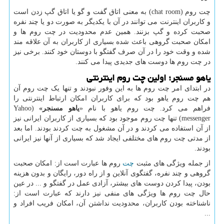
چت روم
(chat room)
به معنی اتاق گفت و گو یا اتاق گپ زدن است
و کاربران اینترنت می توانند در آن با یکدیگر به صورت دو یا چند نفره
صحبت کرده و گپ بزنند. همین عدم محدودیت در چت روم ها و
امکان صحبت گروهی باعث شده بسیاری از کاربران به آن علاقه مند
شده و وقت خود را در آن صرف گفتگو با دوستان خود کنند. برخی نیز
در چت روم ها دوست های جدیدی پیدا می کنند
.
یاهو مسنجر؛ اولین چت روم اینترنتی
در ابتدای امر چت روم ها به این وفور نبودند و تنها یک چت روم آن
هم چت روم یاهو بود که برای کاربران امکان ارتباط اینترنتی را
فراهم می کرد. چت روم یاهو با نام «
یاهو مسنجر»
(Yahoo
messenger)
تنها چت روم موجود بود که بسیاری از کاربران ایرانی نیز
از آن استفاده می کردند و در آن مشغول به چت کردند بودند. اما بعد
از مدتی چت روم های مختلفی ایجاد شد که بسیاری از آنها نیز ایرانی
بودند
.
از جمله ویژگی های مثبت
چت
روم ها عبارت است از: امکان صحبت
گروهی و چند نفره، گفتگوی آنلاین و از راه دور، رایگان و بدون هزینه
بودن، پیدا کردن دوست های بیشتر، آزادی عمل در گفتگو و ... در عین
حال چت روم ها ویژگی های منفی نیز دارند که عبارت است از:
ناشناخته بودن کاربران، محدودیت نداشتن آن، امکان فریب افراد و
...