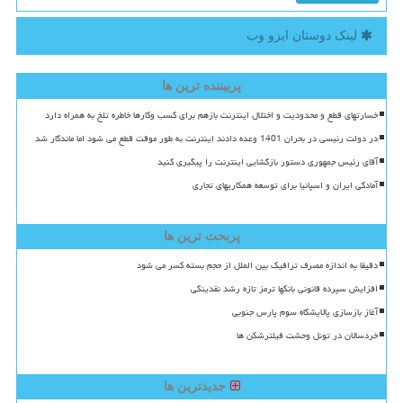
لینک دوستان ایزو وب
پربیننده ترین ها
خسارتهای قطع و محدودیت و اختلال اینترنت بازهم برای کسب وکارها خاطره تلخ به همراه دارد
در دولت رئیسی در بحران 1401 وعده دادند اینترنت به طور موقت قطع می شود اما ماندگار شد
آقای رئیس جمهوری دستور بازگشایی اینترنت را پیگیری کنید
آمادگی ایران و اسپانیا برای توسعه همکاریهای تجاری
پربحث ترین ها
دقیقا به اندازه مصرف ترافیک بین الملل از حجم بسته کسر می شود
افزایش سپرده قانونی بانکها ترمز تازه رشد نقدینگی
آغاز بازسازی پالایشگاه سوم پارس جنوبی
خردسالان در تونل وحشت فیلترشکن ها
جدیدترین ها