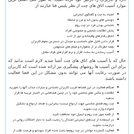
موارد آسیب اتاق های چت از نظر پلیس فتا عبارتند از
:
اعتیاد به چت و گفتگوی اینترنتی
دوستی های بدون حد و مرز و ضابطه
ناشناس بودن فرد در چت روم
پخش اطلاعات شخصی و خصوصی افراد
انجام رفتارهای وقیحانه و دور از ادب
قرار دادن فایل های نامناسب و مبتذل در دسترس عموم کاربران
بعضا خطرناک تر از ماهواره و فیلم های مستهجن
آسیب رساندن به سخت افزار و نرم افزارهای طرف مقابل
حال که با آسیب های اتاق های چت آشنا شدید لازم است بدانید که
برای این آسیب ها روشهای پیشگیری نیز ارائه شده است که کاربران
در صورت رعایت آنها می توانند بدون مشکل در این فضا فعالیت
داشته باشند
.
هنگام فعالیت در این فضاها فریب کاربران ناشناس و عبارات جذاب آنها را نخورید
.
اطلاعات و عکس های شخصی خود را در چنین فضاهایی در اختیار غریبه ها قرار
ندهید
.
چت روم فضای مناسبی جهت ازدواج نیست؛ بنابراین با هدف ازدواج و تشکیل
خانواده وارد چت نشوید
.
از کلمه عبور چت روم و ایمیل خود محافظت کنید
.
در استفاده از چت‌های اینترنتی اعتدال را رعایت کنید تا دچار اختلالات روانی در
درازمدت نشوید
.
فعالیت گسترده جوانان در چت روم‌ها باعث شده افراد سودجو و فرصت طلب از