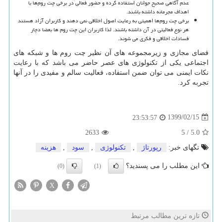
عدم آگاهی صحیح جوانان استفاده گرده و حضور فعالی در برخی چت روم‌ها با
اهداف مجرمانه داشته باشند
.
برخی چت روم‌ها اهمیتی به رعایت اصول اخلاقی نمی دهند و کاربران آزاد هستند
هر نوع فعالیتی در آن داشته باشند. لذا کاربران این چت روم ها بعضا دچار
فسادات اخلاقی و فکری می شوند
.
فضای مجازی و زیرمجموعه های آن نظیر چت روم ها و شبکه های
اجتماعی یکی از تکنولوژی های عصر حاضر می باشد که با رعایت
نکات ایمنی می توان ضمن استفاده، فعالیت سالم و مفیدی را در آنها
تجربه کرد
.
1399/02/15
23:53:57
2633
5
/
5.0
تگهای خبر:
رپورتاژ
,
تكنولوژی
,
سود
,
هزینه
این مطلب را می پسندید؟
(0)
(1)
X
تازه ترین مطالب مرتبط