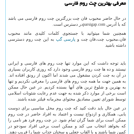
معرفی بهترین چت روم فارسی
در حال حاضر محبوب فان چت بزرگترین چت روم فارسی می باشد
که با آدرس
parsigap.com
در دسترس است
.
همچنین شما میتوانید با جستجوی کلمات کلیدی مانند محبوب
فان،محبوب چت،فان چت و
پارسی
گپ
به این چت روم دسترسی
داشته باشید
باید توجه داشت که این موارد تنها چت روم های فارسی و ایرانی
نیستند و ده ها چت روم فارسی وجود دارد که روزی کاربران بسیاری
در آن به چت کردن مشغول می شدند اما اکنون از رونق افتاده اند.
به همین جهت ما همه چت روم های فارسی را معرفی نکردیم و تنها
به بهترین و شلوغ ترین های آنها بسنده کردیم. در عین حال ممکن
است برخی از موارد ذکر شده به جهت عدم رعایت شئونات اسلامی
توسط شورای تعیین مصادیق محتوای مجرمانه فیلتر شده باشند
.
در عین حال باید دقت کنید که چت روم محل مناسبی برای دوست
یابی، همکاری و ازدواج نیست و اعتماد به افراد حاضر در چت روم
ممکن است برای شما گران تمام شود. در چت روم فرد هر نامی را
که بخواهد انتخاب می کند و ممکن است برخی افراد سودجو در
کمین شما باشند و با القاب جعلی و سخنان جذاب شما را فریب دهند.