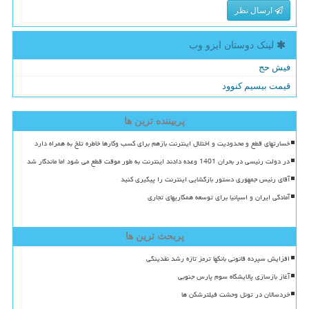
ارسال نظر
لینک دوستان ایزو وب
فیش حج
قیمت بیسیم کنوود
پربیننده ترین ها
خسارتهای قطع و محدودیت و اختلال اینترنت بازهم برای کسب وکارها خاطره تلخ به همراه دارد
در دولت رئیسی در بحران 1401 وعده دادند اینترنت به طور موقت قطع می شود اما ماندگار شد
آقای رئیس جمهوری دستور بازگشایی اینترنت را پیگیری کنید
آمادگی ایران و اسپانیا برای توسعه همکاریهای تجاری
پربحث ترین ها
افزایش سپرده قانونی بانکها ترمز تازه رشد نقدینگی
آغاز بازسازی پالایشگاه سوم پارس جنوبی
خردسالان در تونل وحشت فیلترشکن ها