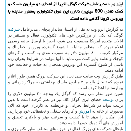
ایزو وب: مدیرعامل شركت گوگل اخیرا از اهدای دو میلیون ماسك و
كمك نقدی 800 میلیون دلاری این غول تكنولوژی بمنظور مقابله با
ویروس كرونا آگاهی داده است.
به گزارش ایزو وب به نقل از ایسنا، ساندار پیچای، مدیرعامل
شركت
گوگل كه یكی از بزرگترین غول های تكنولوژی فعال و مستقر در
ایالات متحده آمریكا محسوب می شود، اخیرا با ارسال بیانیه رسمی
اعلام نموده كه بمنظور مقابله با شیوع گسترده ویروس خطرناك و
مرگبار كرونا، ۸۰۰ میلیون دلار به صورت نقدی به كسب و كارهای
كوچك و لطمه پذیر كمك می نماید تا آنها بتوانند در شرایط بحران زده
ناشی از شیوع گسترده این ویروس همچنان به حیات و فعالیت خود
ادامه دهند.
طبق گزارش وب سایت سی نت، این شركت بزرگ همین طور اعلام
نموده كه تابحال بالغ بر ۲ میلیون ماسك بهداشتی به مراكز درمانی و
بیمارستانها اهدا كرده است.
همین طور بنظر می رسد كه گوگل یك بودجه ۲۰ میلیون دلاری را
برای
توسعه
فضای ابری گوگل كلاد نیز در نظر گرفته است تا بدین
ترتیب بتواند در شرایط بحرانی و قرنطینه به كاربران خود كه الان
مجبورند از خانه به
آموزش
و كارهای شغلی و تحقیقاتی خود بپردازند،
این امكان را بدهد تا با كیفیت و سرعت بهتر و بالاتری تحقیق و
آموزش های آكادمیك خودرا ادامه دهند.
تابحال شركت های بزرگ فعال در حوزه های مختلف نظیر تكنولوژی و