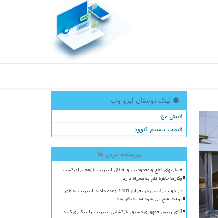
لینک دوستان ایزو وب
فیش حج
قیمت بیسیم کنوود
پربیننده ترین ها
خسارتهای قطع و محدودیت و اختلال اینترنت بازهم برای کسب
وکارها خاطره تلخ به همراه دارد
در دولت رئیسی در بحران 1401 وعده دادند اینترنت به طور
موقت قطع می شود اما ماندگار شد
آقای رئیس جمهوری دستور بازگشایی اینترنت را پیگیری کنید