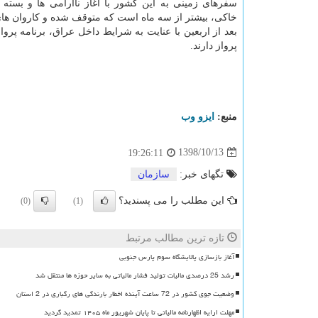
سفرهای زمینی به این كشور با آغاز ناآرامی ها و بسته
خاكی، بیشتر از سه ماه است كه متوقف شده و كاروان های 
بعد از اربعین با عنایت به شرایط داخل عراق، برنامه پروا
پرواز دارند.
منبع:
ایزو وب
1398/10/13
19:26:11
تگهای خبر:
سازمان
این مطلب را می پسندید؟
(0)
(1)
تازه ترین مطالب مرتبط
آغاز بازسازی پالایشگاه سوم پارس جنوبی
رشد 25 درصدی مالیات تولید فشار مالیاتی به سایر حوزه ها منتقل شد
وضعیت جوی کشور در 72 ساعت آینده اخطار بارندگی های رگباری در 2 استان
مهلت ارایه اظهارنامه مالیاتی تا پایان شهریور ماه ۱۴۰۵ تمدید گردید