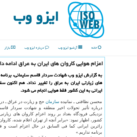
ایزو وب
خانه
آرشیو ایزو وب
درباره ایزو وب
بازار
اعزام هوایی كاروان های ایران به عراق ادامه دا
به گزارش ایزو وب شهادت سردار قاسم سلیمانی، برنامه ا
های زیارتی ایران به عراق را تغییر نداد. هم اكنون سف
ایرانی به این كشور فقط هوایی انجام می شود.
محسن نظافتی ـ نمانیده
سازمان
حج و زیارت در عراق ـ در گ
درباره تأثیر تحولات اخیر منطقه و شهادت سردار قاسم
نزدیكی فرودگاه بغداد بر روند اعزام كاروان های زیارتی 
كشور، اظهار نمود: «برابر آنچه از تهران اعلام شده، كاروا
زائرین ایرانی كما فی السابق در حال اعزام است و فعل
برنامه نداریم.»