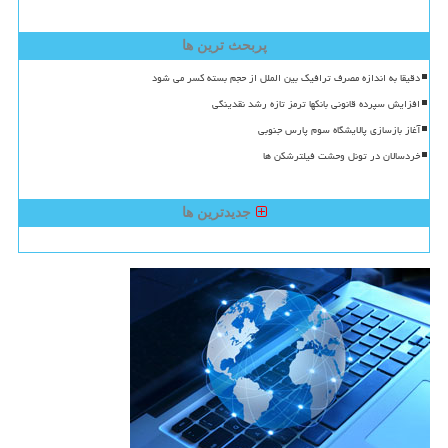
پربحث ترین ها
دقیقا به اندازه مصرف ترافیک بین الملل از حجم بسته کسر می شود
افزایش سپرده قانونی بانکها ترمز تازه رشد نقدینگی
آغاز بازسازی پالایشگاه سوم پارس جنوبی
خردسالان در تونل وحشت فیلترشکن ها
جدیدترین ها