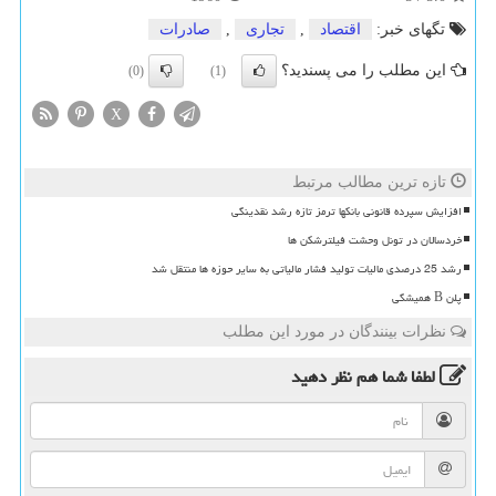
تگهای خبر:
اقتصاد
,
تجاری
,
صادرات
این مطلب را می پسندید؟
(0)
(1)
X
تازه ترین مطالب مرتبط
افزایش سپرده قانونی بانکها ترمز تازه رشد نقدینگی
خردسالان در تونل وحشت فیلترشکن ها
رشد 25 درصدی مالیات تولید فشار مالیاتی به سایر حوزه ها منتقل شد
پلن B همیشگی
نظرات بینندگان در مورد این مطلب
لطفا شما هم
نظر دهید