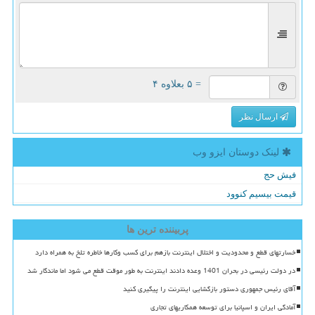
= ۵ بعلاوه ۴
ارسال نظر
لینک دوستان ایزو وب
فیش حج
قیمت بیسیم کنوود
پربیننده ترین ها
خسارتهای قطع و محدودیت و اختلال اینترنت بازهم برای کسب وکارها خاطره تلخ به همراه دارد
در دولت رئیسی در بحران 1401 وعده دادند اینترنت به طور موقت قطع می شود اما ماندگار شد
آقای رئیس جمهوری دستور بازگشایی اینترنت را پیگیری کنید
آمادگی ایران و اسپانیا برای توسعه همکاریهای تجاری