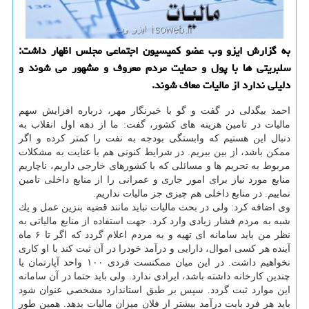
به گزارش ایزو وب عضو كمیسیون اجتماعی مجلس اظهار داشت:
سلبریتی ها با پول و حمایت مردم معروف و مشهور می شوند و
دلیلی ندارد از مالیات معاف شوند.
احمد بیگدلی در گفت و گو با خبرنگار مهر، درباره افزایش سهم
مالیات در تامین هزینه های كشور، گفت: ما از دهه اول انقلاب به
دنبال این هستیم كه وابستگی بودجه به نفت را كمتر كرده و اگر
ممكن باشد، از بین ببریم. در شرایط كنونی هم با عنایت به مشكلات
مربوط به تحریم ها و مسائلی كه با كشورهای خارجی داریم، ناچاریم
منابع مورد نیاز برای امور جاری و عمرانی را از منابع داخلی تامین
نماییم. در منابع داخلی هم چیزی جز مالیات نداریم.
وی اضافه كرد: ولی در بحث مالیات نباید مانند قضیه بنزین عمل و یك
شبه به مردم فشار زیادی وارد كرد. جهت استفاده از منابع مالیاتی به
نظر من باید سامانه ای تهیه و به مردم اعلام گردد كه اگر تا ۶ ماه
آینده هر كسی اموال، دارایی و درآمد خودرا در آن ثبت كند با او كاری
نخواهیم داشت. در این میان ممكنست فردی ۱۰۰ واحد آپارتمان یا
چندین كارخانه داشته باشد، ایرادی ندارد. ولی باید حتما در آن سامانه
این موارد ثبت گردد. سپس بر طبق استاندارد مشخصی عنوان شود
باید هر فرد بابت درآمد بیشتر از فلان میزان مالیات بدهد. همین طور