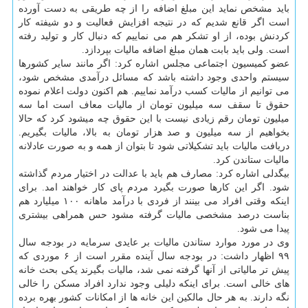
باید مشخص نماید این مبلغ اضافه را از چه طریقی به دست آورده
است اگر قانع شدیم كه در نتیجه افزایش فعالیت و دو شیفته كار
كردنش بوده، از او تشكر هم می نماییم كه دنبال كار و تولید رفته
است. ولی باید بابت همان مبلغ اضافه مالیات بپردازد.
عضو كمیسیون اجتماعی مجلس اشاره كرد: اگر مانند سایر كشورها
سیستم واحدی وجود داشته باشد كه مسائل درآمدی مشخص شود،
می توانیم از مالیات كسب درآمد نماییم. هم اكنون دولت اعلام نموده
حقوق تا سقف سه میلیون تومان از مالیات معاف است اما سه
میلیون تومان رقم زیادی نیست با این حقوق چه میشود كرد كه حالا
بخواهیم از سه میلیون و صد هزار تومان به بالا، مالیات بگیریم.
دریافت مالیات باید تشكیلاتی شود تا بتوان از همه و به صورت عادلانه
مالیات ستاندن كرد.
بیگدلی اشاره كرد: مصارف هم باید با عدالت در اختیار مردم گذاشته
شود. اگر این كارها صورت بگیرد مردم پای كار خواهند امد. برای
اینكه وقتی افراد می بینند از فردی با درآمد ماهانه ۱۰۰ میلیارد هم
بناست درصد مشخصی مالیات گرفته مشود حس همراهی بیشتری
پیدا می شود.
وی در مورد موارد ستاندن مالیات بر عایدی سرمایه در بودجه سال
۹۹ اظهار داشت: در بودجه سال آینده مقرر است از ۶ موردی كه
پیش تر مالیاتی از آنها گرفته نمی شد، مالیات بگیرند یكی بحث خانه
های خالی است. برای اینكه دلیلی وجود ندارد افراد مسكن را خالی
نگه دارند. به هر حال مالكین این خانه ها از امكانات كشور بهره برده