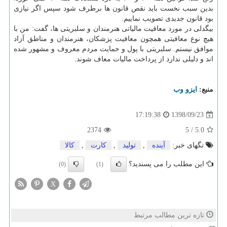
بدین سبب نخست باید نقص قانون ها برطرف شود سپس اگر نیازی
بود قانون جدیدی تصویب نماییم.
بیگدلی در مورد معافیت مالیاتی هنرمندان و سلبریتی ها، گفت: من با
هیچ نوع معافیتی همچون معافیت پزشكان، هنرمندان و مناطق آزاد
موافق نیستم. سلبریتی با پول و حمایت مردم معروف و مشهور شده
اند و دلیلی ندارد از پرداخت مالیات معاف شوند.
منبع:
ایزو وب
1398/09/23
17:19:38
2374
5
/
5.0
تگهای خبر:
آینده
,
تولید
,
كارت
,
كالا
این مطلب را می پسندید؟
(0)
(1)
X
تازه ترین مطالب مرتبط