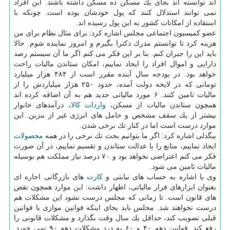
اند توانسته اند بجای یك مسكن ده مسكن داشته باشند. این افراد
نمی توانند استدلال كنند كه پول خودشان بوده است. چونكه با
استفاده از امكانات كشور به این پول رسیده اند.
عضو كمیسیون اجتماعی مجلس اشاره كرد: برای مثال نظام برای من
هزینه كرد تا توانستم مدرك دكترا بگیرم و امروز نماینده شوم. حالا
باید این را جبران كنم. بنا بر این فكر می كنم اگر ما آن سیستم رصد
دارایی و اموال افراد را ایجاد نماییم، امكان ستاندن مالیات راحت
خواهد بود. در بودجه سال آینده مقرر است از ۴۸۴ هزار میلیارد
تومانی كه در لایحه دولت آمده، حدود ۲۵۰ هزار میلیاردش را از
مالیات تامین كنند. ۶ مورد مالیاتی جدید هم به آن اضافه كرده اند
همچون ستاندن مالیات از مسكن،
واردات
كالا
، درآمدهای خانوار
بیشتر از یك سقف مشخص و حامل های انرژی غیر از بنزین. این
موارد درست است اما در كنار تك نرخی شدن.
بیگدلی اشاره كرد: اگر ما بتوانیم بحث تك نرخی را در همه
محصولات
ایجاد نماییم، منابع را با عدالت ستاندن و تقسیم نماییم، در آن صورت
فكر می كنم اعتراضی نخواهد بود و ۷۰ درصد نیاز مملكت هم بوسیله
مالیات تامین می شود.
وی با اشاره به حساب های نیابتی و
كارت
های بازرگانی اجاره ای
بعنوان ابزارهای فرار مالیاتی، اظهار داشت: این موارد همچون نقص
های قانون است. تا زمانی كه مجلس درست نشود این مشكلات هم
درست نخواهند شد. مجلس باید بجای اینكه قوانین موازی با قوانین
قبلی تصویب كند، حداقل یك سال وقت بگذارد و مشكلات قانونی را
رفع كند. قوانین دهه ۴۰ و ۶۰ به درد مشكلات دهه ۹۰ نمی خورد.