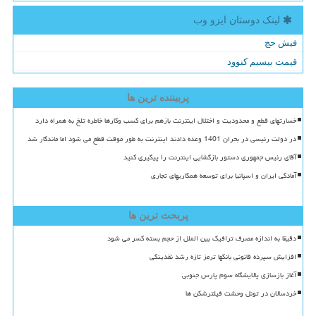
لینک دوستان ایزو وب
فیش حج
قیمت بیسیم کنوود
پربیننده ترین ها
خسارتهای قطع و محدودیت و اختلال اینترنت بازهم برای کسب وکارها خاطره تلخ به همراه دارد
در دولت رئیسی در بحران 1401 وعده دادند اینترنت به طور موقت قطع می شود اما ماندگار شد
آقای رئیس جمهوری دستور بازگشایی اینترنت را پیگیری کنید
آمادگی ایران و اسپانیا برای توسعه همکاریهای تجاری
پربحث ترین ها
دقیقا به اندازه مصرف ترافیک بین الملل از حجم بسته کسر می شود
افزایش سپرده قانونی بانکها ترمز تازه رشد نقدینگی
آغاز بازسازی پالایشگاه سوم پارس جنوبی
خردسالان در تونل وحشت فیلترشکن ها