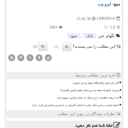
منبع:
ایزو وب
1398/09/16
23:42:30
1683
5
/
5.0
تگهای خبر:
بانك
,
سود
این مطلب را می پسندید؟
(0)
(1)
X
تازه ترین مطالب مرتبط
آغاز بازسازی پالایشگاه سوم پارس جنوبی
ببینید شاهراه حمله به زیرساخت های کشور کجاست؟
۸۴ درصد مطالبات ارزی بانک از بانک مرکزی تسویه شد
ادامه خدمت رسانی بانک تجارت خدمات کلیدی در دسترس مشتریان قرار دارد
نظرات بینندگان در مورد این مطلب
لطفا شما هم
نظر دهید