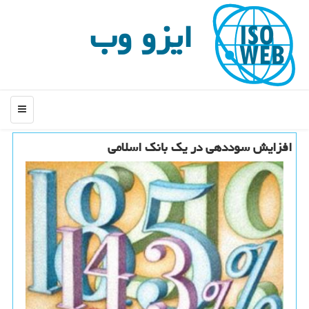
ایزو وب
منو
افزایش سوددهی در یك بانك اسلامی