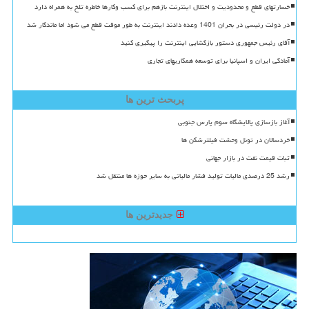
خسارتهای قطع و محدودیت و اختلال اینترنت بازهم برای کسب وکارها خاطره تلخ به همراه دارد
در دولت رئیسی در بحران 1401 وعده دادند اینترنت به طور موقت قطع می شود اما ماندگار شد
آقای رئیس جمهوری دستور بازگشایی اینترنت را پیگیری کنید
آمادگی ایران و اسپانیا برای توسعه همکاریهای تجاری
پربحث ترین ها
آغاز بازسازی پالایشگاه سوم پارس جنوبی
خردسالان در تونل وحشت فیلترشکن ها
ثبات قیمت نفت در بازار جهانی
رشد 25 درصدی مالیات تولید فشار مالیاتی به سایر حوزه ها منتقل شد
جدیدترین ها